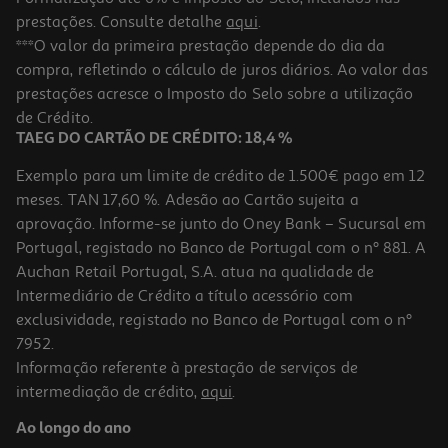
prestações. Consulte detalhe
aqui
.
Máscara Facial Sence Sweet Escape
***O valor da primeira prestação depende do dia da
compra, refletindo o cálculo de juros diários. Ao valor das
1 €/un
prestações acresce o Imposto do Selo sobre a utilização
1,00 €
de Crédito.
TAEG DO CARTÃO DE CRÉDITO: 18,4 %
Exemplo para um limite de crédito de 1.500€ pago em 12
meses. TAN 17,60 %. Adesão ao Cartão sujeita a
aprovação. Informe-se junto do Oney Bank – Sucursal em
Portugal, registado no Banco de Portugal com o nº 881. A
Auchan Retail Portugal, S.A. atua na qualidade de
Intermediário de Crédito a título acessório com
-37%
exclusividade, registado no Banco de Portugal com o nº
7952.
Informação referente à prestação de serviços de
intermediação de crédito,
aqui
.
Máscara Facial Sence Smoothie Pack 5un
Ao longo do ano
5 €/un