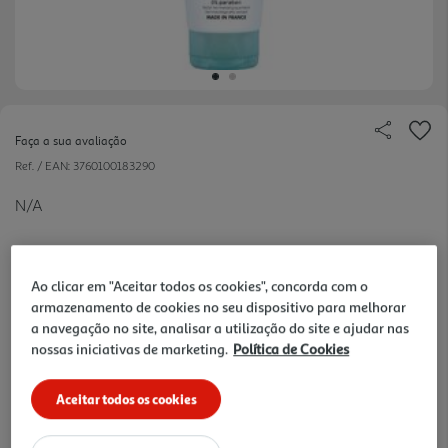
Faça a sua avaliação
Ref. / EAN:
3760100183290
N/A
Ao clicar em "Aceitar todos os cookies", concorda com o
33.8 €/Lt
armazenamento de cookies no seu dispositivo para melhorar
a navegação no site, analisar a utilização do site e ajudar nas
nossas iniciativas de marketing.
Política de Cookies
3,38 €
Aceitar todos os cookies
Notas de preparação