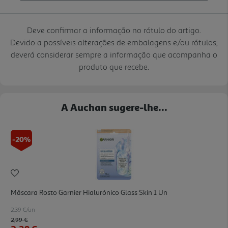
Deve confirmar a informação no rótulo do artigo.
Devido a possíveis alterações de embalagens e/ou rótulos,
deverá considerar sempre a informação que acompanha o
produto que recebe.
A Auchan sugere-lhe...
-20%
Máscara Rosto Garnier Hialurónico Glass Skin 1 Un
2.39 €/un
Price reduced from
to
2,99 €