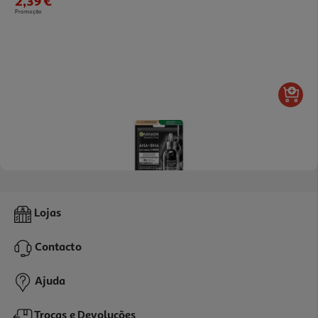
2,39 €
Promoção
4.8
(62)
Máscara Garnier Tecido Skin Active Alga Preta
Lojas
2.99 €/un
Contacto
2,99 €
Ajuda
Trocas e Devoluções