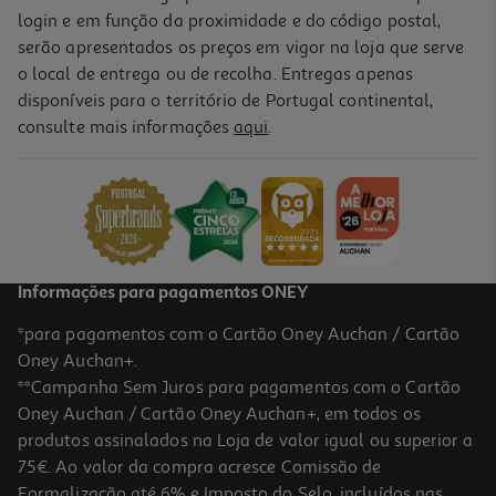
login e em função da proximidade e do código postal,
serão apresentados os preços em vigor na loja que serve
o local de entrega ou de recolha. Entregas apenas
disponíveis para o território de Portugal continental,
consulte mais informações
aqui
.
Máscara Facial Evoluderm Argila Rosa 100 Ml
33.8 €/Lt
3,38 €
Informações para pagamentos ONEY
*para pagamentos com o Cartão Oney Auchan / Cartão
Oney Auchan+.
**Campanha Sem Juros para pagamentos com o Cartão
Oney Auchan / Cartão Oney Auchan+, em todos os
produtos assinalados na Loja de valor igual ou superior a
75€. Ao valor da compra acresce Comissão de
Formalização até 6% e Imposto do Selo, incluídos nas