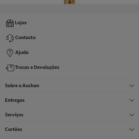
Auto Bronzeador Eveline Rosto E Corpo 150 Ml
Lojas
59.33 €/Lt
Contacto
8,90 €
Ajuda
Trocas e Devoluções
Sobre a Auchan
Entregas
Serviços
Cartões
Luva Vegan Aplicação Autobronzeador Dupla Face Sunkissed