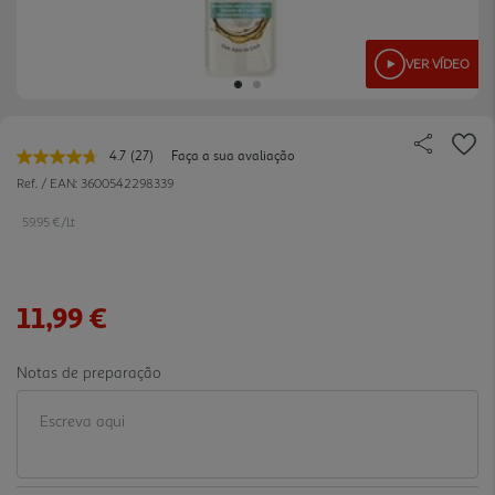
VER VÍDEO
4.7
(27)
Faça a sua avaliação
Leu
27
Ref. / EAN:
3600542298339
avaliações.
Link
59.95 €/Lt
para
a
mesma
página.
11,99 €
Notas de preparação