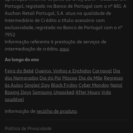
Portugal, registado no Banco de Portugal com o nº 881. A
Auchan Retail Portugal, S.A. atua na qualidade de
Intermediário de Crédito a título acessório com
exclusividade, registado no Banco de Portugal com o nº
7952.
Informação referente à prestação de serviços de
intermediação de crédito,
aqui
.
Ao longo do ano
Feira do Bebé
Queijos, Vinhos e Enchidos
Carnaval
Dia
dos Namorados
Dia do Pai
Páscoa
Dia da Mãe
Regresso
às Aulas
Singles' Day
Black Friday
Cyber Monday
Natal
Boxing Days
Samsung Unpacked
After Hours
Vida
saudável
Informação de
recolha de produto
.
Política de Privacidade