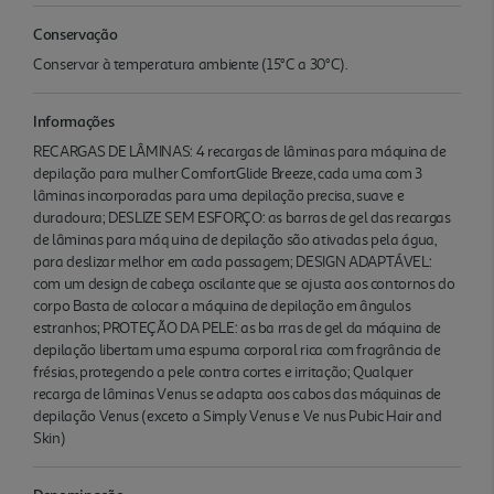
Conservação
Conservar à temperatura ambiente (15°C a 30°C).
Informações
RECARGAS DE LÂMINAS: 4 recargas de lâminas para máquina de
depilação para mulher ComfortGlide Breeze, cada uma com 3
lâminas incorporadas para uma depilação precisa, suave e
duradoura; DESLIZE SEM ESFORÇO: as barras de gel das recargas
de lâminas para máq uina de depilação são ativadas pela água,
para deslizar melhor em cada passagem; DESIGN ADAPTÁVEL:
com um design de cabeça oscilante que se ajusta aos contornos do
corpo Basta de colocar a máquina de depilação em ângulos
estranhos; PROTEÇÃO DA PELE: as ba rras de gel da máquina de
depilação libertam uma espuma corporal rica com fragrância de
frésias, protegendo a pele contra cortes e irritação; Qualquer
recarga de lâminas Venus se adapta aos cabos das máquinas de
depilação Venus (exceto a Simply Venus e Ve nus Pubic Hair and
Skin)