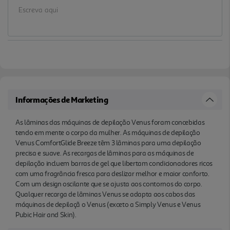
de depilaçã o Venus (exceto a Simply Venus e
Venus Pubic Hair and Skin).
Informações de Marketing
As lâminas das máquinas de depilação Venus foram concebidas
tendo em mente o corpo da mulher. As máquinas de depilação
Venus ComfortGlide Breeze têm 3 lâminas para uma depilação
precisa e suave. As recargas de lâminas para as máquinas de
depilação incluem barras de gel que libertam condicionadores ricos
com uma fragrância fresca para deslizar melhor e maior conforto.
Com um design oscilante que se ajusta aos contornos do corpo.
Qualquer recarga de lâminas Venus se adapta aos cabos das
máquinas de depilaçã o Venus (exceto a Simply Venus e Venus
Pubic Hair and Skin).