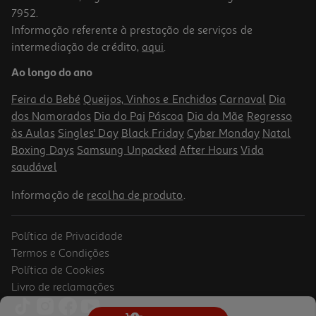
7952.
Informação referente à prestação de serviços de
intermediação de crédito,
aqui
.
Ao longo do ano
Feira do Bebé
Queijos, Vinhos e Enchidos
Carnaval
Dia
dos Namorados
Dia do Pai
Páscoa
Dia da Mãe
Regresso
às Aulas
Singles' Day
Black Friday
Cyber Monday
Natal
Boxing Days
Samsung Unpacked
After Hours
Vida
saudável
Informação de
recolha de produto
.
Política de Privacidade
Termos e Condições
Política de Cookies
Livro de reclamações