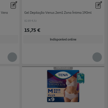
é Vera
Gel Depilação Venus 2em1 Zona Íntima 190ml
82.89 €/Lt
15,75 €
Indisponível online
PATROCINADO