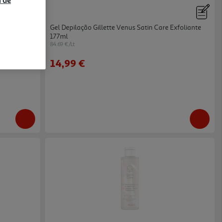
a de
ody Natur
Gel Depilação Gillette Venus Satin Care Exfoliante
177ml
84.69 €/Lt
14,99 €