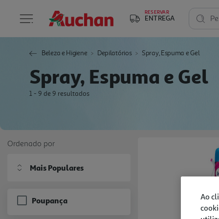
RESERVAR
ENTREGA
Pe
Beleza e Higiene
Depilatórios
Spray, Espuma e Gel
Spray, Espuma e Gel
1 - 9 de 9 resultados
Ordenado por
Mais Populares
Ao cl
Poupança
cooki