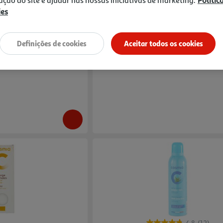
zação do site e ajudar nas nossas iniciativas de marketing.
Polític
4.0
(59)
ies
les Sensíveis 150ml
Gel Depilatorio Homem Peles Sensiveis B
200ml
Definições de cookies
Aceitar todos os cookies
20.2 €/Lt
4,04 €