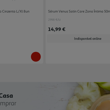
a Cinzenta L/xl 8un
Sérum Venus Satin Care Zona Íntima 50
299.8 €/Lt
14,99 €
Indisponível online
 Casa
omprar