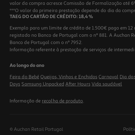
valor da compra acresce Comissão de Formalização até 6%
***O valor da primeira prestação depende do dia da compra,
TAEG DO CARTÃO DE CRÉDITO: 18,4 %
Exemplo para um limite de crédito de 1.500€ pago em 12 
registado no Banco de Portugal com o nº 881. A Auchan Ret
Banco de Portugal com o nº 7952.
Informação referente à prestação de serviços de intermedi
Ao longo do ano
Feira do Bebé
Queijos, Vinhos e Enchidos
Carnaval
Dia do
Days
Samsung Unpacked
After Hours
Vida saudável
Informação de
recolha de produto
.
© Auchan Retail Portugal
Polít