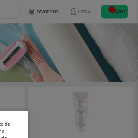
FAVORITOS
LOGIN
0,00 €
to de
r a