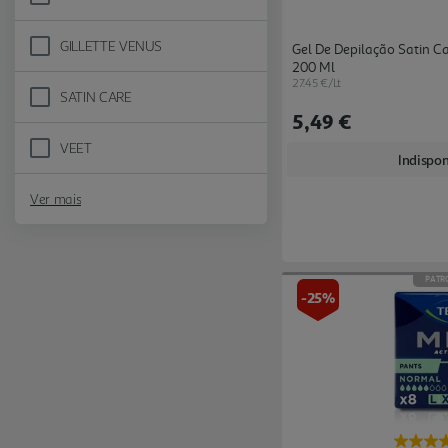
Refine by Marca: BODY NATUR
GILLETTE VENUS
Gel De Depilação Satin Ca
Refine by Marca: GILLETTE VENUS
200 Ml
27.45 €/Lt
SATIN CARE
Refine by Marca: SATIN CARE
5,49 €
VEET
Refine by Marca: VEET
Indispon
Ver mais
PATR
-25%