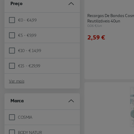
Preço
Recargas De Bandas Cosm
€0 - €4,99
Reutilizáveis 40un
Refine by Preço: €0 - €4,99
0.06 €/un
€5 - €9,99
2,59 €
Refine by Preço: €5 - €9,99
€10 - € 14,99
Refine by Preço: €10 - € 14,99
€15 - €29,99
Refine by Preço: €15 - €29,99
Ver mais
Marca
COSMIA
Refine by Marca: COSMIA
BODY NATUR