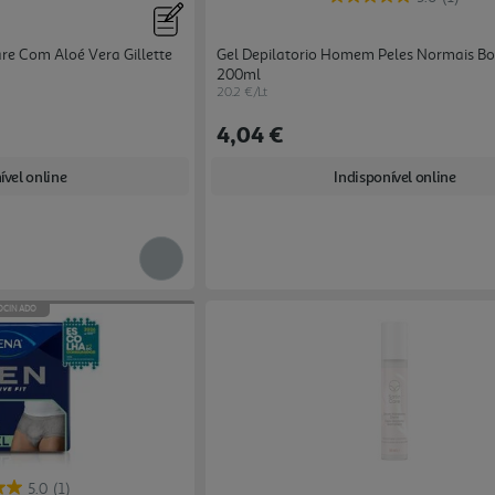
re Com Aloé Vera Gillette
Gel Depilatorio Homem Peles Normais B
200ml
20.2 €/Lt
4,04 €
ível online
Indisponível online
OCINADO
5.0
(1)