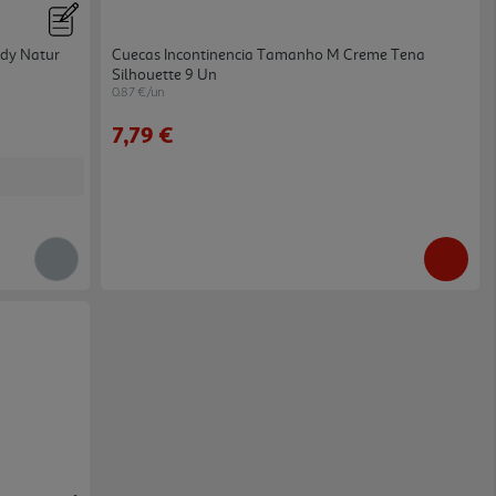
ody Natur
Cuecas Incontinencia Tamanho M Creme Tena
Silhouette 9 Un
0.87 €/un
7,79 €