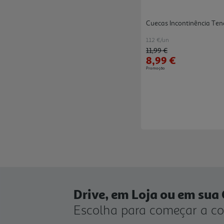
Cuecas Incontinência Ten
1.12 €/un
Price reduced from
to
11,99 €
8,99 €
Promoção
Drive, em Loja ou em sua
Escolha para começar a c