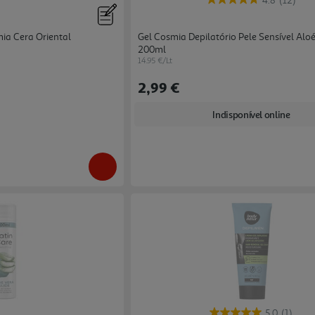
4.8
(12)
ia Cera Oriental
Gel Cosmia Depilatório Pele Sensível Alo
200ml
14.95 €/Lt
2,99 €
Indisponível online
5.0
(1)