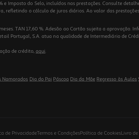
 e Imposto do Selo, incluídos nas prestações. Consulte detal
 refletindo o cálculo de juros diários. Ao valor das prestações
meses. TAN 17,60 %. Adesão ao Cartão sujeita a aprovação. In
ail Portugal, S.A. atua na qualidade de Intermediário de Crédi
ação de crédito,
aqui
.
s Namorados
Dia do Pai
Páscoa
Dia da Mãe
Regresso às Aulas
ica de Privacidade
Termos e Condições
Política de Cookies
Livro d