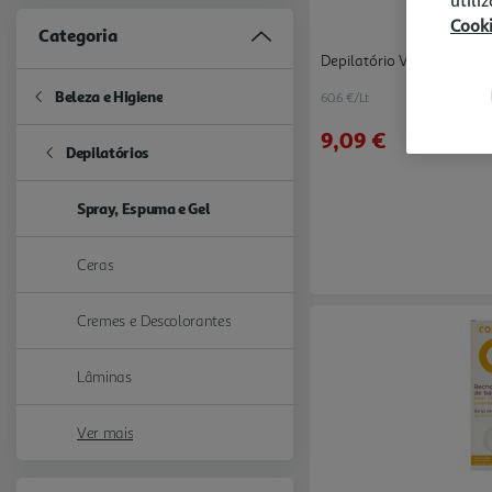
utili
Cook
Categoria
Depilatório Veet Spray Pe
Beleza e Higiene
60.6 €/Lt
Refine by Categoria: Beleza e Higiene
9,09 €
Depilatórios
Refine by Categoria: Depilatórios
Spray, Espuma e Gel
selected Currently Refined by Categoria: Spray, Espuma e Gel
Ceras
Refine by Categoria: Ceras
Cremes e Descolorantes
Refine by Categoria: Cremes e Descolorantes
Lâminas
Refine by Categoria: Lâminas
Ver mais