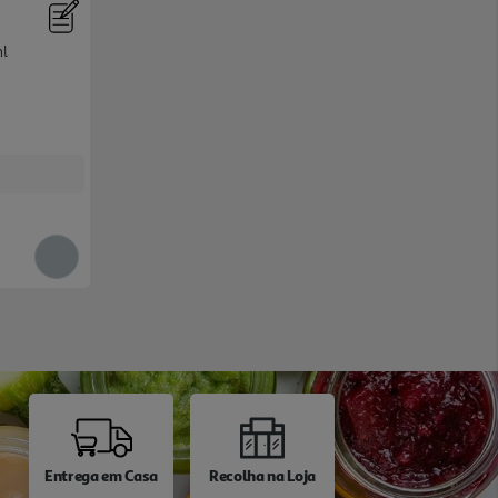
ml
Entrega em Casa
Recolha na Loja