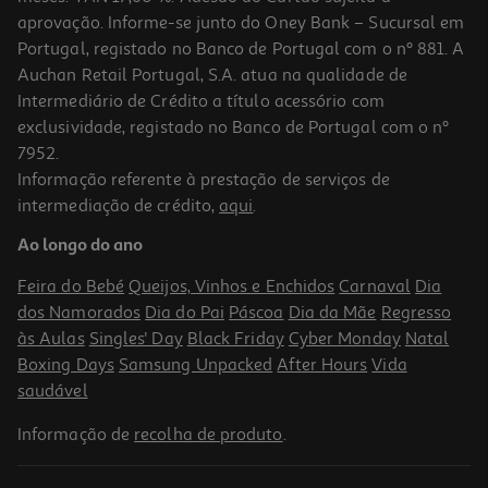
aprovação. Informe-se junto do Oney Bank – Sucursal em
Portugal, registado no Banco de Portugal com o nº 881. A
Auchan Retail Portugal, S.A. atua na qualidade de
Intermediário de Crédito a título acessório com
exclusividade, registado no Banco de Portugal com o nº
7952.
Informação referente à prestação de serviços de
intermediação de crédito,
aqui
.
Ao longo do ano
Feira do Bebé
Queijos, Vinhos e Enchidos
Carnaval
Dia
dos Namorados
Dia do Pai
Páscoa
Dia da Mãe
Regresso
às Aulas
Singles' Day
Black Friday
Cyber Monday
Natal
Boxing Days
Samsung Unpacked
After Hours
Vida
saudável
Informação de
recolha de produto
.