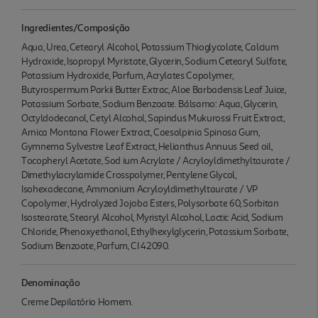
Ingredientes/Composição
Aqua, Urea, Cetearyl Alcohol, Potassium Thioglycolate, Calcium
Hydroxide, Isopropyl Myristate, Glycerin, Sodium Cetearyl Sulfate,
Potassium Hydroxide, Parfum, Acrylates Copolymer,
Butyrospermum Parkii Butter Extrac, Aloe Barbadensis Leaf Juice,
Potassium Sorbate, Sodium Benzoate. Bálsamo: Aqua, Glycerin,
Octyldodecanol, Cetyl Alcohol, Sapindus Mukurossi Fruit Extract,
Arnica Montana Flower Extract, Caesalpinia Spinosa Gum,
Gymnema Sylvestre Leaf Extract, Helianthus Annuus Seed oil,
Tocopheryl Acetate, Sod ium Acrylate / Acryloyldimethyltaurate /
Dimethylacrylamide Crosspolymer, Pentylene Glycol,
Isohexadecane, Ammonium Acryloyldimethyltaurate / VP
Copolymer, Hydrolyzed Jojoba Esters, Polysorbate 60, Sorbitan
Isostearate, Stearyl Alcohol, Myristyl Alcohol, Lactic Acid, Sodium
Chloride, Phenoxyethanol, Ethylhexylglycerin, Potassium Sorbate,
Sodium Benzoate, Parfum, CI 42090.
Denominação
Creme Depilatório Homem.