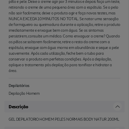
pêlo e pele. Deixe o creme agir por 3 minutos e depois faça um teste,
retirando o creme de uma pequena área com a espátula. Se o pelo
não sair facilmente, deixe o produto agir e faça novos testes, mas
NUNCA EXCEDA 10 MINUTOS NO TOTAL. Se notar uma sensação
de formigueiro ou queimadura durante a aplicação, retire o produto
imediatamente e enxague bem com água. Se os sintomas
persistirem, consulte um médico. Como enxaguar o creme? Quando
os pêlos se soltarem facilmente, retire o resto do creme com a
espátula, enxague com água morna em abundância e seque a pele
suavemente. Após cada utilização, feche bem o tubo para
conservar o produto em perfeitas condições. Após a depilação,
aplique o tratamento pós depilaç ão para tonificar e hidratar a
área.
Depilatórios
Depilação Homem
Descrição
GEL DEPILATORIO HOMEM PELES NORMAIS BODY NATUR 200ML