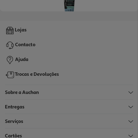
Creme Depilatório Chuveiro Homem 4 Em 1 Body Natur 200ml +
Lojas
Pós Depilação
20.45 €/Lt
Contacto
4,09 €
Ajuda
Trocas e Devoluções
Sobre a Auchan
Entregas
Serviços
4.0
(1)
Cartões