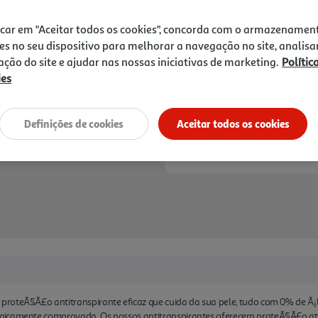
2,99 €
a pele. Recicle no ecoponto
icar em "Aceitar todos os cookies", concorda com o armazenamen
Notas de preparação
es no seu dispositivo para melhorar a navegação no site, analisa
zação do site e ajudar nas nossas iniciativas de marketing.
Polític
ies
Definições de cookies
Aceitar todos os cookies
roteÃ§Ã£o antitranspirante eficaz que cuida da sua pele, tudo com 0% de Ã¡lc
gicamente comprovada. Os nossos antitranspirantes oferecem proteÃ§Ã£o a