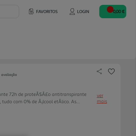
FAVORITOS
LOGIN
0,00 €
 avaliação
nte 72h de proteÃ§Ã£o antitranspirante
ver
mais
, tudo com 0% de Ã¡lcool etÃ­lico. As
idade com a pele dermatologicamente
transpirantes oferecem proteÃ§Ã£o ativ a
rmonia com a pele para oferecer eficÃ¡cia
o suor e o odor, com fÃ³rmulas delicadas para