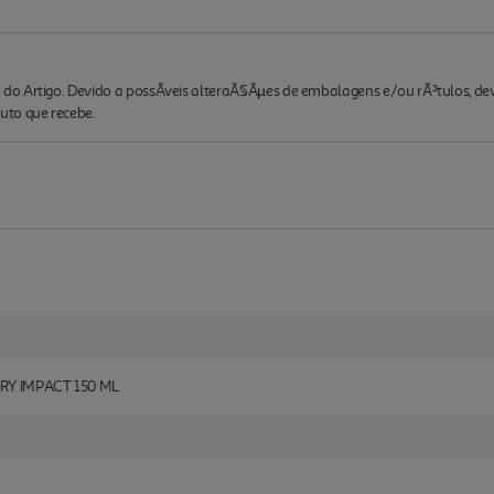
o Artigo. Devido a possÃ­veis alteraÃ§Ãµes de embalagens e/ou rÃ³tulos, de
to que recebe.
RY IMPACT 150 ML