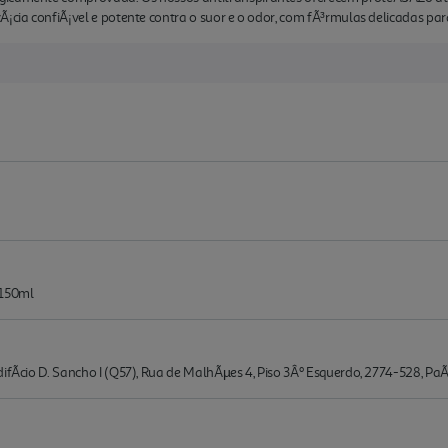
Ã¡cia confiÃ¡vel e potente contra o suor e o odor, com fÃ³rmulas delicadas par
 150ml
difÃ­cio D. Sancho I (Q57), Rua de MalhÃµes 4, Piso 3Âº Esquerdo, 2774-528, Pa