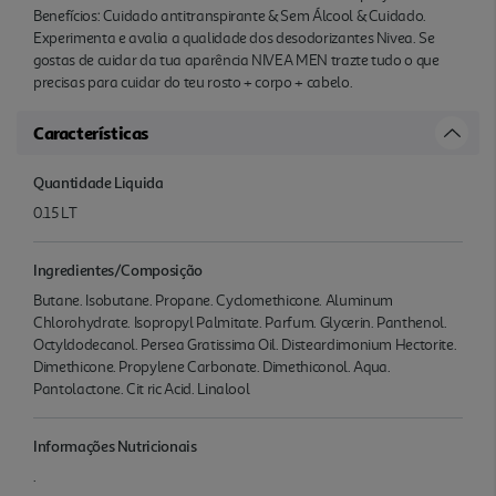
Benefícios: Cuidado antitranspirante & Sem Álcool & Cuidado.
Experimenta e avalia a qualidade dos desodorizantes Nivea. Se
gostas de cuidar da tua aparência NIVEA MEN trazte tudo o que
precisas para cuidar do teu rosto + corpo + cabelo.
Características
Quantidade Liquida
0.15 LT
Ingredientes/Composição
Butane. Isobutane. Propane. Cyclomethicone. Aluminum
Chlorohydrate. Isopropyl Palmitate. Parfum. Glycerin. Panthenol.
Octyldodecanol. Persea Gratissima Oil. Disteardimonium Hectorite.
Dimethicone. Propylene Carbonate. Dimethiconol. Aqua.
Pantolactone. Cit ric Acid. Linalool
Informações Nutricionais
.