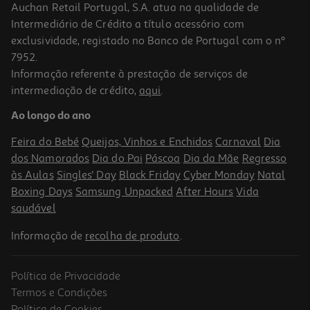
Auchan Retail Portugal, S.A. atua na qualidade de
Intermediário de Crédito a título acessório com
exclusividade, registado no Banco de Portugal com o nº
7952.
Informação referente à prestação de serviços de
5.0
(1)
intermediação de crédito,
aqui
.
Deo Spray Axe Aqua Bergamot 150ml
Ao longo do ano
46.6 €/Lt
Feira do Bebé
Queijos, Vinhos e Enchidos
Carnaval
Dia
6,99 €
dos Namorados
Dia do Pai
Páscoa
Dia da Mãe
Regresso
às Aulas
Singles' Day
Black Friday
Cyber Monday
Natal
Boxing Days
Samsung Unpacked
After Hours
Vida
saudável
Informação de
recolha de produto
.
Política de Privacidade
-42%
Termos e Condições
Política de Cookies