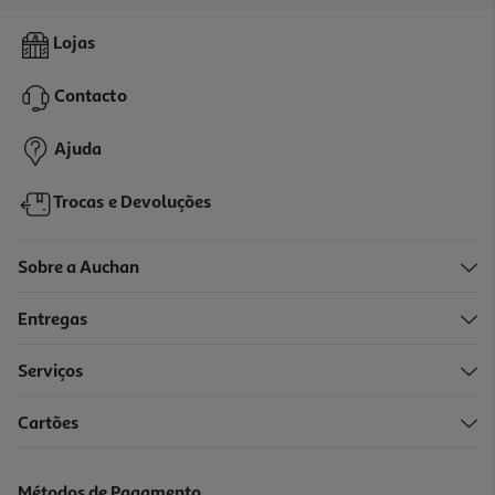
4.7
(3)
Desodorizante Spray Cosmia Men Fresh 150ml
Lojas
7.27 €/Lt
Contacto
1,09 €
Ajuda
Trocas e Devoluções
Sobre a Auchan
Entregas
Serviços
4.3
(3)
Cartões
Desodorizante Spray Cosmia Men Energy 150ml
7.27 €/Lt
Métodos de Pagamento