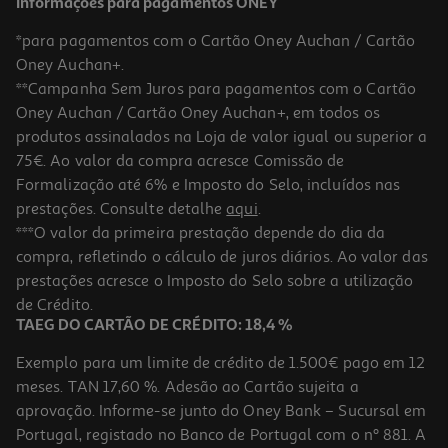
Informações para pagamentos ONEY
*para pagamentos com o Cartão Oney Auchan / Cartão
Oney Auchan+.
**Campanha Sem Juros para pagamentos com o Cartão
Oney Auchan / Cartão Oney Auchan+, em todos os
produtos assinalados na Loja de valor igual ou superior a
75€. Ao valor da compra acresce Comissão de
Formalização até 6% e Imposto do Selo, incluídos nas
prestações. Consulte detalhe
aqui
.
5.0
(3)
Desodorizante Spray Axe Black Vanilla 150 Ml
***O valor da primeira prestação depende do dia da
compra, refletindo o cálculo de juros diários. Ao valor das
46.6 €/Lt
prestações acresce o Imposto do Selo sobre a utilização
6,99 €
de Crédito.
TAEG DO CARTÃO DE CRÉDITO: 18,4 %
Exemplo para um limite de crédito de 1.500€ pago em 12
meses. TAN 17,60 %. Adesão ao Cartão sujeita a
aprovação. Informe-se junto do Oney Bank – Sucursal em
Portugal, registado no Banco de Portugal com o nº 881. A