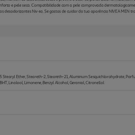
onforto e pele seca. Compatibilidade com a pele comprovada dermatologicame
os desodorizantes Niv ea. Se gostas de cuidar da tua aparência NIVEA MEN tra
Stearyl Ether, Steareth-2, Steareth-21, Aluminum Sesquichlorohydrate, Par
BHT, Linalool, Limonene, Benzyl Alcohol, Geraniol, Citronellol