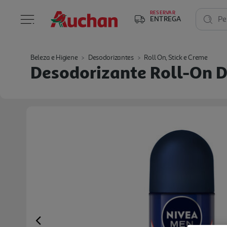
RESERVAR
ENTREGA
Pe
Beleza e Higiene
Desodorizantes
Roll On, Stick e Creme
Desodorizante Roll-On D
Previous