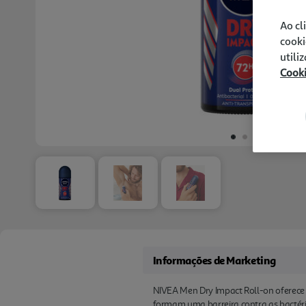
Ao cl
cooki
utili
Cook
Informações de Marketing
NIVEA Men Dry Impact Roll-on oferece u
formam uma barreira contra as bactéri