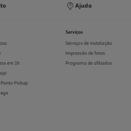
to
Ajuda
4.7
(11)
Serviços
asa
Serviços de instalação
l
e
Impressão de fotos
ess em 1h
Programa de afiliados
oja
Ponto Pickup
rega