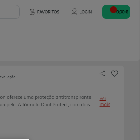
FAVORITOS
LOGIN
0,00 €
avaliação
on oferece uma proteção antitranspirante
ver
mais
ua pele. A fórmula Dual Protect, com dois
a barreira contra as bactérias, mantém as
 o odor corporal. Esta fórmula, com uma
m álcool etílico para uma sensação de
atibilidade com a pele comprovada