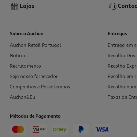
Lojas
Contac
Sobre a Auchan
Entregas
Auchan Retail Portugal
Entrega em c
Desodorizante Cosmia Men Roll On Sem Manchas Preto E Branco 50m
Notícias
Recolha Driv
17 €/Lt
Recrutamento
Recolha Expr
0,85 €
Seja nosso fornecedor
Recolha em L
Campanhas e Passatempos
Recolha num 
Auchan&Eu
Taxas de Ent
Métodos de Pagamento