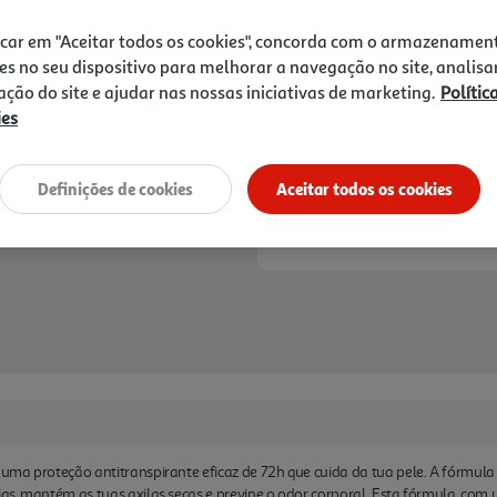
2,99 €
dermatologicamente: NIVEA
e avalia a qualidade dos de
icar em "Aceitar todos os cookies", concorda com o armazenamen
tua aparência NIVEA MEN tra
Notas de preparação
es no seu dispositivo para melhorar a navegação no site, analisa
rosto + corpo + cabelo.
zação do site e ajudar nas nossas iniciativas de marketing.
Polític
ies
Definições de cookies
Aceitar todos os cookies
ma proteção antitranspirante eficaz de 72h que cuida da tua pele. A fórmula 
as, mantém as tuas axilas secas e previne o odor corporal. Esta fórmula, com