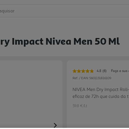
squisar
ry Impact Nivea Men 50 Ml
4.8
(6)
Faça a sua 
Leu
6
Ref. / EAN:
5601131816109
avaliações.
Link
NIVEA Men Dry Impact Roll-
para
eficaz de 72h que cuida da t
a
mesma
ingredientes que formam um
página.
59.8 €/Lt
tuas axilas secas e previne
fragrância suave, não conté
conforto e pele seca. Comp
Next