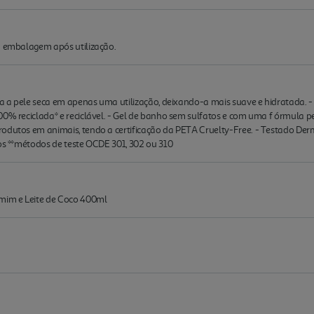
a embalagem após utilização.
rma a pele seca em apenas uma utilização, deixando-a mais suave e hidratada.
00% reciclada* e reciclável. - Gel de banho sem sulfatos e com uma f órmula 
rodutos em animais, tendo a certificação da PETA Cruelty-Free. - Testado Der
los **métodos de teste OCDE 301, 302 ou 310
mim e Leite de Coco 400ml