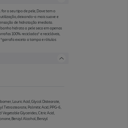
 for o seu tipo de pele, Dove tem o
utilização, deixando-a mais suave e
ensação de hidratação imediata.
de banho hidrata a pele seca em apenas
afas 100% recicladas* e recicláveis,
*garrafa exceto a tampa e rótulos
mer, Lauric Acid, Glycol Distearate,
l Tetrastearate, Palmitic Acid, PPG-6,
egetable Glycerides, Citric Acid,
onone, Benzyl Alcohol, Benzyl