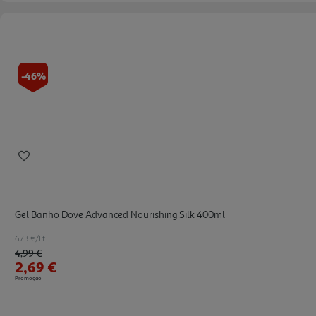
-46%
Gel Banho Dove Advanced Nourishing Silk 400ml
6.73 €/Lt
Price reduced from
to
4,99 €
2,69 €
Promoção