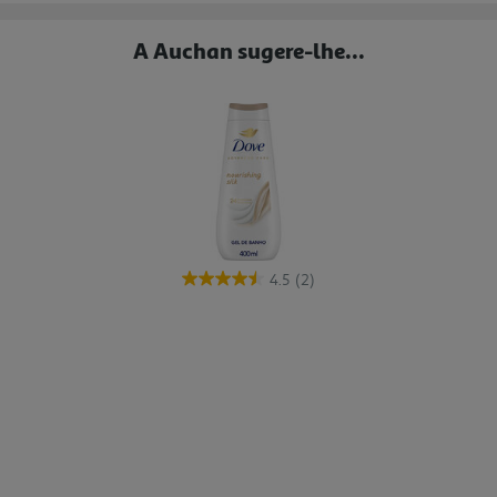
A Auchan sugere-lhe...
4.5
(2)