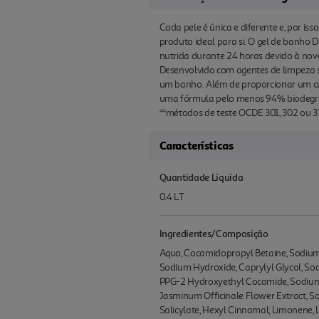
Cada pele é única e diferente e, por is
produto ideal para si. O gel de banho
nutrida durante 24 horas devido à no
Desenvolvido com agentes de limpeza su
um banho. Além de proporcionar um cuid
uma fórmula pelo menos 94% biodegradá
**métodos de teste OCDE 301, 302 ou 3
Características
Quantidade Liquida
0.4 LT
Ingredientes/Composição
Aqua, Cocamidopropyl Betaine, Sodium L
Sodium Hydroxide, Caprylyl Glycol, Sodi
PPG-2 Hydroxyethyl Cocamide, Sodium Gl
Jasminum Officinale Flower Extract, So
Salicylate, Hexyl Cinnamal, Limonene, Li