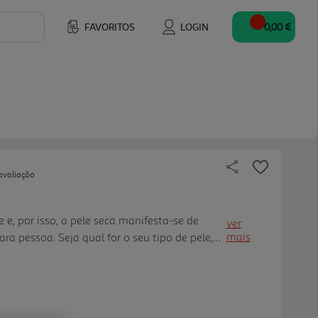
FAVORITOS
LOGIN
0,00 €
avaliação
e e, por isso, a pele seca manifesta-se de
ver
mais
ra pessoa. Seja qual for o seu tipo de pele,
ara si. O gel de banho Dove Advanced Care
a a pele seca em apenas uma utilização,
trida durante 24 horas devido à nova
omoisture. Uma fórmula que proporciona