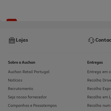
-46%
Lojas
Contac
Sobre a Auchan
Entregas
Auchan Retail Portugal
Entrega em c
Gel Banho Dove Adv Deeply Nourishing 400ml
Notícias
Recolha Driv
6.73 €/Lt
Price reduced from
to
4,99 €
Recrutamento
Recolha Expr
2,69 €
Promoção
Seja nosso fornecedor
Recolha em L
Campanhas e Passatempos
Recolha num 