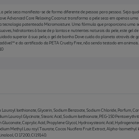
so, a pele seca manifesta-se de forma diferente de pessoa para pessoa. Seja qual
 Dove Advanced Care Relaxing Coconut transforma a pele seca em apenas uma 
va tecnologia patenteada Micromoisture. Uma fórmula que proporciona uma s
aves, hidratantes à base de p lantas e nutrientes naturais da pele, este gel 
ado superior à sua pele, o gel de banho Dove cuida do planeta através de garr
vel** e do certificado da PETA Cruelty Free, não sendo testado em animais. 
10
auroyl Isethionate, Glycerin, Sodium Benzoate, Sodium Chloride, Parfum, Carbo
um Lauroyl Glycinate, Stearic Acid, Sodium Isethionate, PEG-150 Pentaerythrity
uconate, Caprylic Acid, Propylene Glycol, Hydroxystearic Acid, Hydrogenated V
dium Methyl Lau royl Taurate, Cocos Nucifera Fruit Extract, Alpha-Isomethyl I
nalool, CI 17200, CI 19140.