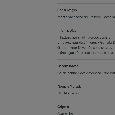
Conservação
Manter ao abrigo da luz solar. Fechar 
Informações
- Textura rica e nutritiva que transfo
uma pele nutrida 24 horas. - Garrafa 1
Globalmente, Dove não testa os seus p
diário. *garrafa exceto a tampa e rótu
Denominação
Gel de banho Dove Advanced Care Jas
Nome e Morada
ULFIMA, Lisboa
Origem
Alemanha