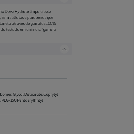
banho Dove Hydrate limpa a pele
, sem sulfatos e parabenos que
planeta através de garrafas 100%
ndo testado em animais. *garrafa
omer, Glycol Distearate, Caprylyl
6, PEG-150 Pentaerythrityl