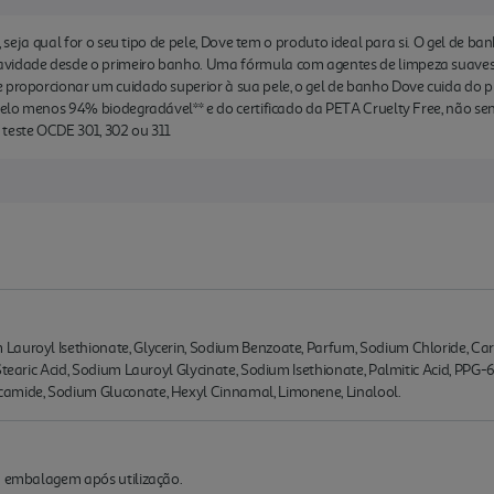
o, seja qual for o seu tipo de pele, Dove tem o produto ideal para si. O gel de 
avidade desde o primeiro banho. Uma fórmula com agentes de limpeza suaves
e proporcionar um cuidado superior à sua pele, o gel de banho Dove cuida do 
 pelo menos 94% biodegradável** e do certificado da PETA Cruelty Free, não se
 teste OCDE 301, 302 ou 311
auroyl Isethionate, Glycerin, Sodium Benzoate, Parfum, Sodium Chloride, Carb
Stearic Acid, Sodium Lauroyl Glycinate, Sodium Isethionate, Palmitic Acid, PPG-
amide, Sodium Gluconate, Hexyl Cinnamal, Limonene, Linalool.
a embalagem após utilização.