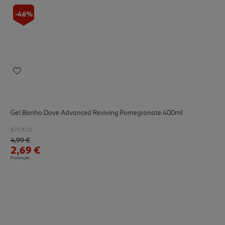
-46%
Gel Banho Dove Advanced Reviving Pomegranate 400ml
6.73 €/Lt
Price reduced from
to
4,99 €
2,69 €
Promoção