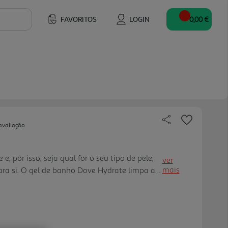
FAVORITOS
LOGIN
0,00 €
avaliação
 e, por isso, seja qual for o seu tipo de pele,
ver
mais
ra si. O gel de banho Dove Hydrate limpa a
hidratação e suavidade desde o primeiro
ntes de limpeza suaves, sem sulfatos e
icrobioma da pele. Além de proporcionar um
, o gel de banho Dove cuida do planeta