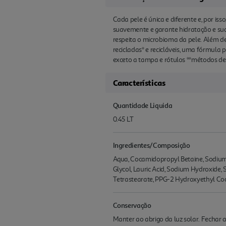
Cada pele é única e diferente e, por iss
suavemente e garante hidratação e su
respeita o microbioma da pele. Além d
recicladas* e recicláveis, uma fórmula
exceto a tampa e rótulos **métodos de
Características
Quantidade Liquida
0.45 LT
Ingredientes/Composição
Aqua, Cocamidopropyl Betaine, Sodium L
Glycol, Lauric Acid, Sodium Hydroxide, 
Tetrastearate, PPG-2 Hydroxyethyl Coc
Conservação
Manter ao abrigo da luz solar. Fechar 