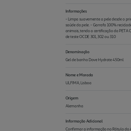
Informações
- Limpa suavemente a pele desde o pri
saúde da pele. - Garrafa 100% recicla
animais, tendo a certificação da PETA 
de teste OCDE 301, 302 ou 310
Denominação
Gel de banho Dove Hydrate 450ml
Nome e Morada
ULFIMA, Lisboa
Origem
Alemanha
Informação Adicional
Confirmar a informação no Rótulo do A