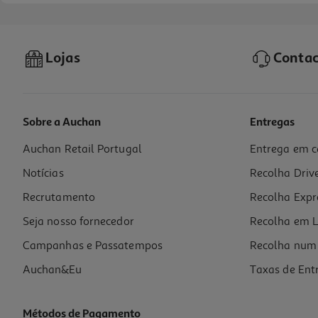
Lojas
Contac
Sobre a Auchan
Entregas
Auchan Retail Portugal
Entrega em c
Gel Banho Feno De Portugal Hipoalergénico Amêndoas 650 Ml
Notícias
Recolha Driv
9.98 €/Lt
Recrutamento
Recolha Expr
6,49 €
Seja nosso fornecedor
Recolha em L
Campanhas e Passatempos
Recolha num 
Auchan&Eu
Taxas de Ent
Métodos de Pagamento