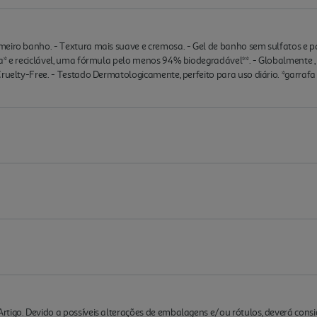
meiro banho. - Textura mais suave e cremosa. - Gel de banho sem sulfatos 
da* e reciclável, uma fórmula pelo menos 94% biodegradável**. - Globalmente 
Cruelty-Free. - Testado Dermatologicamente, perfeito para uso diário. *garraf
rtigo. Devido a possíveis alterações de embalagens e/ou rótulos, deverá cons