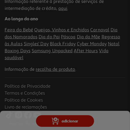
Informação referente à prestação de serviços de
intermediação de crédito,
aqui
.
Gel Banho Natural Honey Derma Care Hidratante 650 Ml
Ao longo do ano
9.68 €/Lt
Feira do Bebé
Queijos, Vinhos e Enchidos
Carnaval
Dia
6,29 €
dos Namorados
Dia do Pai
Páscoa
Dia da Mãe
Regresso
às Aulas
Singles' Day
Black Friday
Cyber Monday
Natal
Boxing Days
Samsung Unpacked
After Hours
Vida
saudável
Informação de
recolha de produto
.
Política de Privacidade
Termos e Condições
Política de Cookies
Livro de reclamações
4.0
(1)
Gel De Banho Vaseline Smooth Care 700ml
adicionar
© Auchan Retail Portugal
4.27 €/Lt