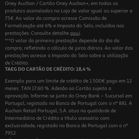
Oney Auchan / Cartão Oney Auchan+, em todos os
produtos assinalados na Loja de valor igual ou superior a
75€. Ao valor da compra acresce Comissão de
Formalização até 6% e Imposto do Selo, incluídos nas
prestações. Consulte detalhe
aqui
.
5.0
(24)
Gel Banho Le Petit Marseillais Aloe Vera 400ml
***O valor da primeira prestação depende do dia da
compra, refletindo o cálculo de juros diários. Ao valor das
12.48 €/Lt
prestações acresce o Imposto do Selo sobre a utilização
4,99 €
de Crédito.
TAEG DO CARTÃO DE CRÉDITO: 18,4 %
Exemplo para um limite de crédito de 1.500€ pago em 12
meses. TAN 17,60 %. Adesão ao Cartão sujeita a
aprovação. Informe-se junto do Oney Bank – Sucursal em
Portugal, registado no Banco de Portugal com o nº 881. A
Auchan Retail Portugal, S.A. atua na qualidade de
Intermediário de Crédito a título acessório com
exclusividade, registado no Banco de Portugal com o nº
7952.