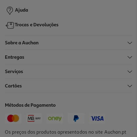
3,49 €
Promoção
Ajuda
Trocas e Devoluções
Sobre a Auchan
Entregas
Serviços
Cartões
Gel De Banho Hot Rose Limonada Frutos Vermelhos 500 Ml
85.8 €/Lt
Métodos de Pagamento
4,29 €
Os preços dos produtos apresentados no site Auchan.pt