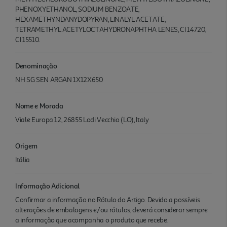
PHENOXYETHANOL, SODIUM BENZOATE,
HEXAMETHYNDANYDOPYRAN, LINALYL ACETATE,
TETRAMETHYL ACETYLOCTAHYDRONAPHTHA LENES, CI 14720,
CI 15510.
Denominação
NH SG SEN ARGAN 1X12X650
Nome e Morada
Viale Europa 12, 26855 Lodi Vecchio (LO), Italy
Origem
Itália
Informação Adicional
Confirmar a informação no Rótulo do Artigo. Devido a possíveis
alterações de embalagens e/ou rótulos, deverá considerar sempre
a informação que acompanha o produto que recebe.