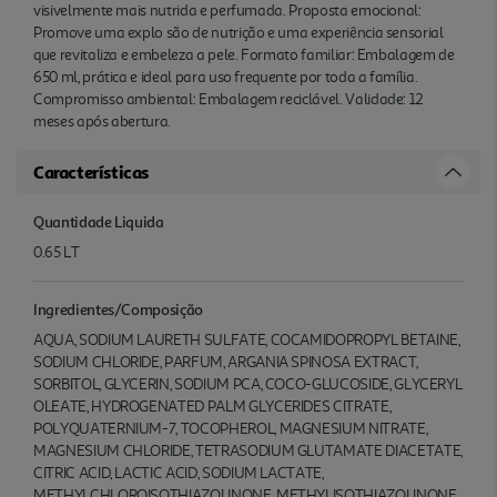
visivelmente mais nutrida e perfumada. Proposta emocional:
Promove uma explo são de nutrição e uma experiência sensorial
que revitaliza e embeleza a pele. Formato familiar: Embalagem de
650 ml, prática e ideal para uso frequente por toda a família.
Compromisso ambiental: Embalagem reciclável. Validade: 12
meses após abertura.
Características
Quantidade Liquida
0.65 LT
Ingredientes/Composição
AQUA, SODIUM LAURETH SULFATE, COCAMIDOPROPYL BETAINE,
SODIUM CHLORIDE, PARFUM, ARGANIA SPINOSA EXTRACT,
SORBITOL, GLYCERIN, SODIUM PCA, COCO-GLUCOSIDE, GLYCERYL
OLEATE, HYDROGENATED PALM GLYCERIDES CITRATE,
POLYQUATERNIUM-7, TOCOPHEROL, MAGNESIUM NITRATE,
MAGNESIUM CHLORIDE, TETRASODIUM GLUTAMATE DIACETATE,
CITRIC ACID, LACTIC ACID, SODIUM LACTATE,
METHYLCHLOROISOTHIAZOLINONE, METHYLISOTHIAZOLINONE,