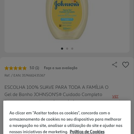
5.0
(1)
Faça a sua avaliação
Leu
uma
Ref. / EAN:
3574661435367
avaliação.
Link
ESCOLHA 100% SUAVE PARA TODA A FAMÍLIA O
para
Gel de Banho JOHNSON'S® Cuidado Completo
a
ver
mesma
limpa suavemente a pele, o cabelo e o couro
mais
página.
cabeludo do bebé, deixando-os suaves e com um
11.98 €/Lt
Ao clicar em "Aceitar todos os cookies", concorda com o
aspeto saudável. - Até 96% Dos Ingredientes
armazenamento de cookies no seu dispositivo para melhorar
Johnson's São De Origem Natural* - P roporciona
a navegação no site, analisar a utilização do site e ajudar nas
um cuidado suave e delicado para o recém-nascido
nossas iniciativas de marketing.
Política de Cookies