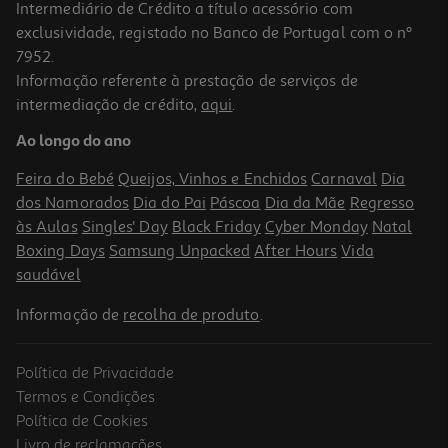
Intermediário de Crédito a título acessório com
exclusividade, registado no Banco de Portugal com o nº
7952.
Informação referente à prestação de serviços de
intermediação de crédito,
aqui
.
Ao longo do ano
Feira do Bebé
Queijos, Vinhos e Enchidos
Carnaval
Dia
dos Namorados
Dia do Pai
Páscoa
Dia da Mãe
Regresso
às Aulas
Singles' Day
Black Friday
Cyber Monday
Natal
Boxing Days
Samsung Unpacked
After Hours
Vida
saudável
Informação de
recolha de produto
.
Política de Privacidade
Termos e Condições
Política de Cookies
Livro de reclamações