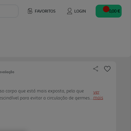
FAVORITOS
LOGIN
0,00 €
avaliação
so corpo que está mais exposta, pelo que
ver
mais
scindível para evitar a circulação de germes e
mo, ajudando na prevenção de doenças. O
gão Dove limpa em prof undidade e ajuda a
otegendo a barreira natural de pele. Com a
me hidratante e agentes de limpeza suaves,