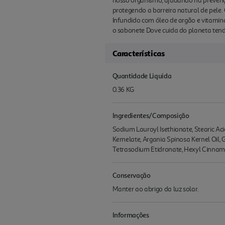
nosso organismo, ajudando na prevenç
protegendo a barreira natural de pele
Infundido com óleo de argão e vitamina
o sabonete Dove cuida do planeta tend
Características
Quantidade Liquida
0.36 KG
Ingredientes/Composição
Sodium Lauroyl Isethionate, Stearic A
Kernelate, Argania Spinosa Kernel Oil, 
Tetrasodium Etidronate, Hexyl Cinnamal,
Conservação
Manter ao abrigo da luz solar.
Informações