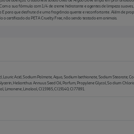
ão de doenças. O sabonete sólido Óleo de Argão Dove limpa em prof undidade
. Com a sua fórmula com 1/4 de creme hidratante e agentes de limpeza suaves,
 E para que desfrute d e uma fragrância quente e reconfortante. Além de prop
o o certificado da PETA Cruelty Free, não sendo testado em animais.
cid, Lauric Acid, Sodium Palmate, Aqua, Sodium Isethionate, Sodium Stearate,
Glycerin, Helianthus Annuus Seed Oil, Parfum, Propylene Glycol, So dium Chlori
 Limonene, Linalool, CI 15985, CI 19140, CI 77891.