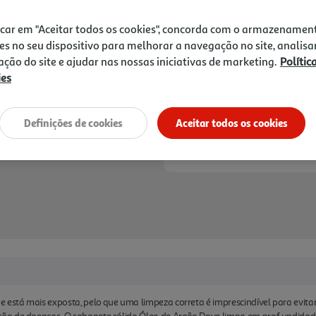
4,09 €
deixa a mãos mais macias e
vitamina E para que desfrut
icar em "Aceitar todos os cookies", concorda com o armazenamen
Além de proporciar um cuida
Notas de preparação
es no seu dispositivo para melhorar a navegação no site, analisa
cuida do planeta tendo o ce
zação do site e ajudar nas nossas iniciativas de marketing.
Polític
testado em animais.
ies
Definições de cookies
Aceitar todos os cookies
 está mais exposta, pelo que uma limpeza correta é imprescindível para evitar