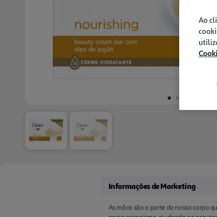
Ao cl
cooki
utili
Cook
Informações de Marketing
As mãos são a parte do nosso corpo que