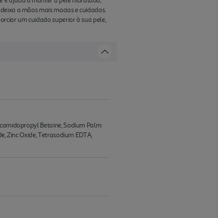
 e ajuda a manter a pele hidratada,
 deixa a mãos mais macias e cuidadas.
orciar um cuidado superior à sua pele,
 Cocamidopropyl Betaine, Sodium Palm
de, Zinc Oxide, Tetrasodium EDTA,