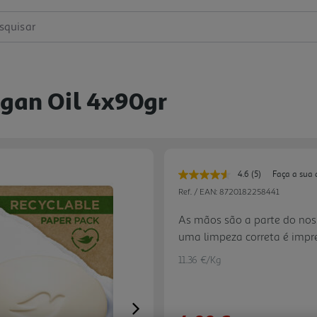
squisar
rgan Oil 4x90gr
4.6
(5)
Faça a sua 
Leu
5
Ref. / EAN:
8720182258441
avaliações.
Link
As mãos são a parte do nos
para
uma limpeza correta é impre
a
mesma
parasitas no nosso organis
página.
11.36 €/Kg
sabonete sólido Óleo de Ar
manter a pele hidratada, pr
sua fórmula com 1/4 de cre
Next