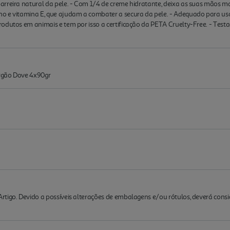
rreira natural da pele. - Com 1/4 de creme hidratante, deixa as suas mãos ma
o e vitamina E, que ajudam a combater a secura da pele. - Adequado para uso 
rodutos em animais e tem por isso a certificação da PETA Cruelty-Free. - Tes
rgão Dove 4x90gr
rtigo. Devido a possíveis alterações de embalagens e/ou rótulos, deverá cons