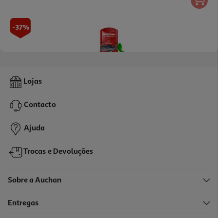
-37%
5.0
(1)
Desodorizante Stick Old Spice Nightpanther 50ml
Lojas
69.2 €/Lt
Price reduced from
to
5,49 €
Contacto
3,46 €
Promoção
Ajuda
Trocas e Devoluções
Sobre a Auchan
Entregas