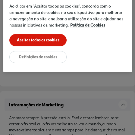
10% DESCONTO IMEDIATO INCLUÍDO
Ao clicar em "Aceitar todos os cookies", concorda com o
De 6/8/2026 a 12/8/2026
armazenamento de cookies no seu dispositivo para melhorar
Preço exclusivo para clientes membros Clube Auchan,
a navegação no site, analisar a utilização do site e ajudar nas
com desconto imediato aplicado já refletido no preço
nossas iniciativas de marketing.
Política de Cookies
final acima apresentado.
Notas de preparação
Aceitar todos os cookies
Definições de cookies
Informações de Marketing
Acontece sempre. A pressão está lá. Está a tentar lembrar-se se
cortar o fio azul ou o fio vermelho irá salvar o mundo, quando
inevitavelmente alguém o interrompe para lhe dizer que cheira mal.