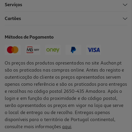
Serviços
4.0
(1)
Cartões
Desodorizante Stick Axe Ice Chill 50ml
99.8 €/Lt
Métodos de Pagamento
4,99 €
Os preços dos produtos apresentados no site Auchan.pt
são os praticados nas compras online. Antes do registo e
autenticação do cliente os preços apresentados servem
apenas como referência e são os praticados para entregas
e recolhas no código postal 2650-435 Amadora. Após o
login e em função da proximidade e do código postal,
-35%
serão apresentados os preços em vigor na loja que serve
o local de entrega ou de recolha. Entregas apenas
disponíveis para o território de Portugal continental,
consulte mais informações
aqui
.
Deos Homem Stick Gillette Clear Gel Cool Wave 70ml