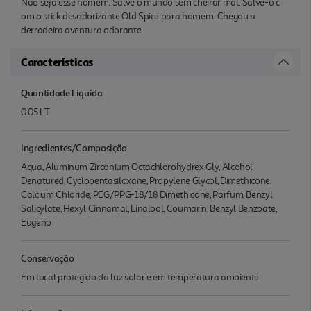
Não seja esse homem. Salve o mundo sem cheirar mal. Salve-o c
om o stick desodorizante Old Spice para homem. Chegou a
derradeira aventura odorante.
Características
Quantidade Liquida
0.05 LT
Ingredientes/Composição
Aqua, Aluminum Zirconium Octachlorohydrex Gly, Alcohol
Denatured, Cyclopentasiloxane, Propylene Glycol, Dimethicone,
Calcium Chloride, PEG/PPG-18/18 Dimethicone, Parfum, Benzyl
Salicylate, Hexyl Cinnamal, Linalool, Coumarin, Benzyl Benzoate,
Eugeno
Conservação
Em local protegido da luz solar e em temperatura ambiente