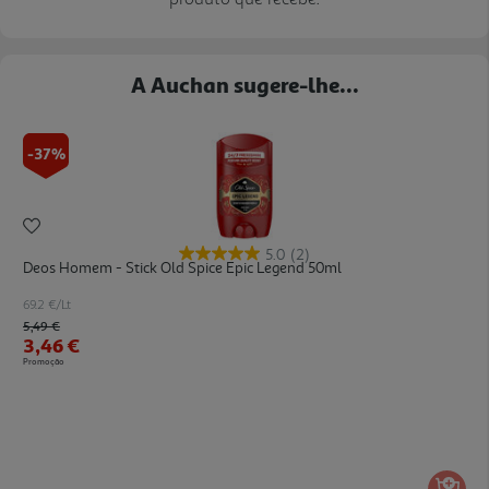
A Auchan sugere-lhe...
-37%
5.0
(2)
Deos Homem - Stick Old Spice Epic Legend 50ml
69.2 €/Lt
Price reduced from
to
5,49 €
3,46 €
Promoção