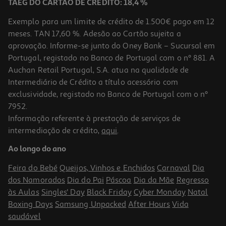
TAEG DO CARTÃO DE CRÉDITO: 18,4 %
Exemplo para um limite de crédito de 1.500€ pago em 12
meses. TAN 17,60 %. Adesão ao Cartão sujeita a
aprovação. Informe-se junto do Oney Bank – Sucursal em
Portugal, registado no Banco de Portugal com o nº 881. A
Auchan Retail Portugal, S.A. atua na qualidade de
Intermediário de Crédito a título acessório com
exclusividade, registado no Banco de Portugal com o nº
7952.
Informação referente à prestação de serviços de
5.0
(1)
intermediação de crédito,
aqui
.
Deo Stick Old Spice Restart 50ml
Ao longo do ano
109.8 €/Lt
Feira do Bebé
Queijos, Vinhos e Enchidos
Carnaval
Dia
5,49 €
dos Namorados
Dia do Pai
Páscoa
Dia da Mãe
Regresso
às Aulas
Singles' Day
Black Friday
Cyber Monday
Natal
Boxing Days
Samsung Unpacked
After Hours
Vida
saudável