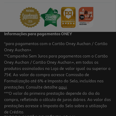
4.49 €/un
Price reduced from
to
6,92 €
4,49 €
Promoção
Informações para pagamentos ONEY
*para pagamentos com o Cartão Oney Auchan / Cartão
Oney Auchan+.
**Campanha Sem Juros para pagamentos com o Cartão
Oney Auchan / Cartão Oney Auchan+, em todos os
produtos assinalados na Loja de valor igual ou superior a
75€. Ao valor da compra acresce Comissão de
Formalização até 6% e Imposto do Selo, incluídos nas
prestações. Consulte detalhe
aqui
.
4.5
(194)
Desodorizante Nivea Men Stick Dry Impact
***O valor da primeira prestação depende do dia da
compra, refletindo o cálculo de juros diários. Ao valor das
3.49 €/un
prestações acresce o Imposto do Selo sobre a utilização
3,49 €
de Crédito.