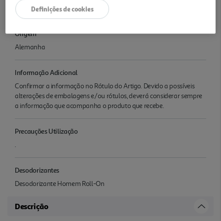
de Malhões 4, Piso 3º Esquerdo, 2774-528, Paço de Arcos
Definições de cookies
Origem
Alemanha
Informação Adicional
Confirmar a informação no Rótulo do Artigo. Devido a possíveis
alterações de embalagens e/ou rótulos, deverá considerar sempre
a informação que acompanha o produto que recebe.
Precauções Utilização
.
Desodorizantes
Desodorizante Homem Roll-On
Descrição