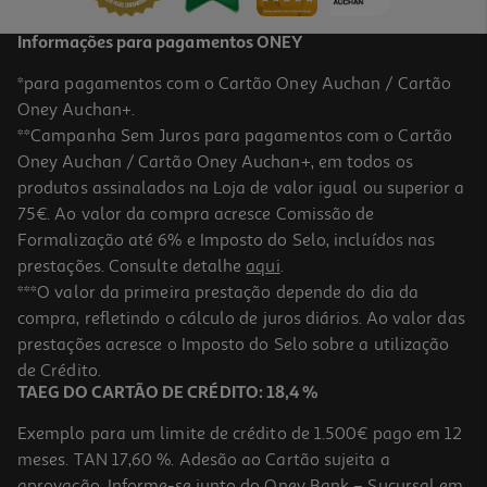
Informações para pagamentos ONEY
*para pagamentos com o Cartão Oney Auchan / Cartão
Oney Auchan+.
**Campanha Sem Juros para pagamentos com o Cartão
Oney Auchan / Cartão Oney Auchan+, em todos os
-40%
produtos assinalados na Loja de valor igual ou superior a
75€. Ao valor da compra acresce Comissão de
Formalização até 6% e Imposto do Selo, incluídos nas
prestações. Consulte detalhe
aqui
.
Desodorizante Nivea Men Roll-On Epic Night 50ml
***O valor da primeira prestação depende do dia da
compra, refletindo o cálculo de juros diários. Ao valor das
2.69 €/un
Price reduced from
to
prestações acresce o Imposto do Selo sobre a utilização
4,49 €
2,69 €
de Crédito.
Promoção
TAEG DO CARTÃO DE CRÉDITO: 18,4 %
Exemplo para um limite de crédito de 1.500€ pago em 12
meses. TAN 17,60 %. Adesão ao Cartão sujeita a
aprovação. Informe-se junto do Oney Bank – Sucursal em