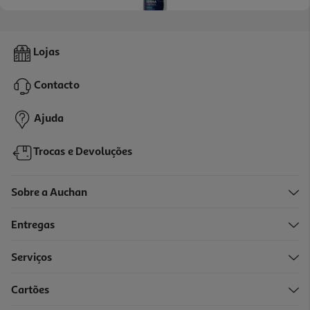
4.6
(365)
Deo Roll On Nivea Men Derma Control Defend 50ml
Lojas
53.8 €/Lt
Contacto
2,69 €
Ajuda
Trocas e Devoluções
Sobre a Auchan
Entregas
Serviços
5.0
(1)
Cartões
Deo Roll On Men Expert Magnesium Defence 50ml