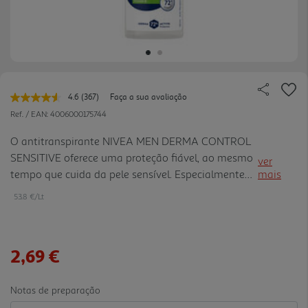
4.6
(367)
Faça a sua avaliação
Leu
367
Ref. / EAN:
4006000175744
avaliações.
Link
O antitranspirante NIVEA MEN DERMA CONTROL
para
SENSITIVE oferece uma proteção fiável, ao mesmo
a
ver
mesma
tempo que cuida da pele sensível. Especialmente
mais
página.
formulado com Hialurónio Puro e Vitamina E,
53.8 €/Lt
ajuda a prevenir as irritações da pele,
proporcionando um cuidado suave e eficaz das
axilas. As fórmulas têm tolerância cutânea
2,69 €
comprovada dermatologicamente e não contêm
álcool etílico. Os nossos antitranspirantes oferecem
a proteção Derma 72h Active: os nossos produtos
Notas de preparação
trabalham com a pele para uma eficácia fiável e