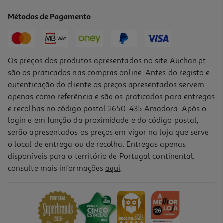
53.8 €/Lt
Métodos de Pagamento
2,69 €
Os preços dos produtos apresentados no site Auchan.pt
são os praticados nas compras online. Antes do registo e
autenticação do cliente os preços apresentados servem
apenas como referência e são os praticados para entregas
e recolhas no código postal 2650-435 Amadora. Após o
login e em função da proximidade e do código postal,
-35%
serão apresentados os preços em vigor na loja que serve
o local de entrega ou de recolha. Entregas apenas
disponíveis para o território de Portugal continental,
3.5
(2)
consulte mais informações
aqui
.
Desodorizante Roll-On Dove Men Fresh 48h 50ml
56.8 €/Lt
Price reduced from
to
4,39 €
2,84 €
Promoção