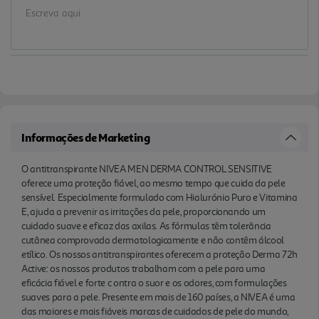
forte c ontra o suor e os odores, com formulações
suaves para a pele. Presente em mais de 160
países, a NIVEA é uma das maiores e mais fiáveis
marcas de cuidados de pele do mundo, com mais
de 140 anos de experiência. Como líderes de
mercado no setor global de cui dados com a pele,
os nossos investigadores trabalham
extensivamente para fornecer produtos de alta
Informações de Marketing
qualidade, aprovados dermatologicamente, para
satisfazer vários tipos de pele e necessidades.
O antitranspirante NIVEA MEN DERMA CONTROL SENSITIVE
oferece uma proteção fiável, ao mesmo tempo que cuida da pele
sensível. Especialmente formulado com Hialurónio Puro e Vitamina
E, ajuda a prevenir as irritações da pele, proporcionando um
cuidado suave e eficaz das axilas. As fórmulas têm tolerância
cutânea comprovada dermatologicamente e não contêm álcool
etílico. Os nossos antitranspirantes oferecem a proteção Derma 72h
Active: os nossos produtos trabalham com a pele para uma
eficácia fiável e forte c ontra o suor e os odores, com formulações
suaves para a pele. Presente em mais de 160 países, a NIVEA é uma
das maiores e mais fiáveis marcas de cuidados de pele do mundo,