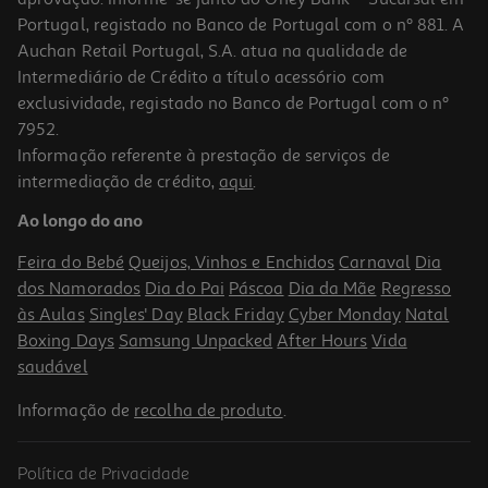
Portugal, registado no Banco de Portugal com o nº 881. A
Auchan Retail Portugal, S.A. atua na qualidade de
Intermediário de Crédito a título acessório com
-35%
exclusividade, registado no Banco de Portugal com o nº
7952.
Informação referente à prestação de serviços de
5.0
(1)
intermediação de crédito,
aqui
.
Desodorizante Roll-On Dove Men Classic 48h 50ml
Ao longo do ano
56.8 €/Lt
Price reduced from
to
4,39 €
Feira do Bebé
Queijos, Vinhos e Enchidos
Carnaval
Dia
2,84 €
dos Namorados
Dia do Pai
Páscoa
Dia da Mãe
Regresso
Promoção
às Aulas
Singles' Day
Black Friday
Cyber Monday
Natal
Boxing Days
Samsung Unpacked
After Hours
Vida
saudável
Informação de
recolha de produto
.
Política de Privacidade