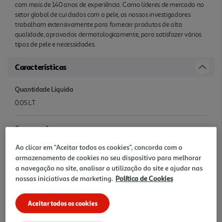
com mais de 140 anos de experiência. Como líderes de mercado no
setor global de cui dados com a pele, os nossos investigadores
trabalham extensivamente para fornecer produtos de alta
qualidade, aprovados dermatologicamente, para satisfazer vários
tipos de pele e necessidades.
Características
Quantidade Liquida
0.05 LT
Conservação
Ambiente
Ao clicar em "Aceitar todos os cookies", concorda com o
armazenamento de cookies no seu dispositivo para melhorar
Denominação
a navegação no site, analisar a utilização do site e ajudar nas
nossas iniciativas de marketing.
Política de Cookies
NIVEA MEN DEO Derma Control Sensitive Roll-On 50ml
Aceitar todos os cookies
Nome e Morada
Beiersdorf Portugal Quinta da Fonte, Edifício D. Sancho I (Q57), Rua