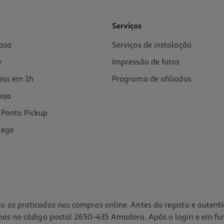
4.1
(23)
Serviços
asa
Serviços de instalação
e
Impressão de fotos
ess em 1h
Programa de afiliados
oja
Ponto Pickup
rega
o os praticados nas compras online. Antes do registo e autent
lhas no código postal 2650-435 Amadora. Após o login e em fu