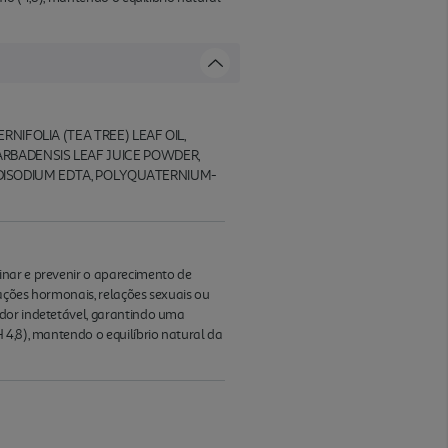
NIFOLIA (TEA TREE) LEAF OIL,
RBADENSIS LEAF JUICE POWDER,
, DISODIUM EDTA, POLYQUATERNIUM-
inar e prevenir o aparecimento de
ações hormonais, relações sexuais ou
odor indetetável, garantindo uma
 4,8), mantendo o equilíbrio natural da