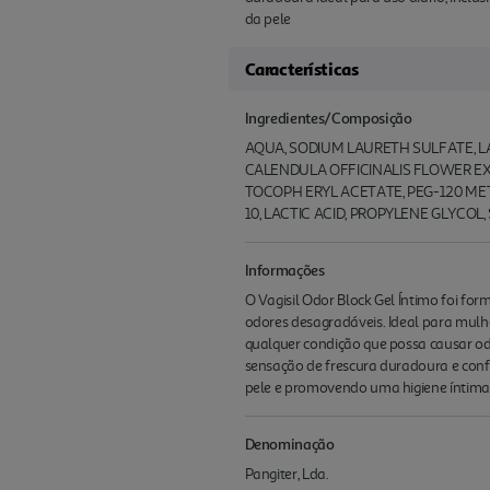
da pele
Características
Ingredientes/Composição
AQUA, SODIUM LAURETH SULFATE, LA
CALENDULA OFFICINALIS FLOWER EX
TOCOPH ERYL ACETATE, PEG-120 MET
10, LACTIC ACID, PROPYLENE GLYCOL
Informações
O Vagisil Odor Block Gel Íntimo foi f
odores desagradáveis. Ideal para mulhe
qualquer condição que possa causar od
sensação de frescura duradoura e confo
pele e promovendo uma higiene íntima 
Denominação
Pangiter, Lda.