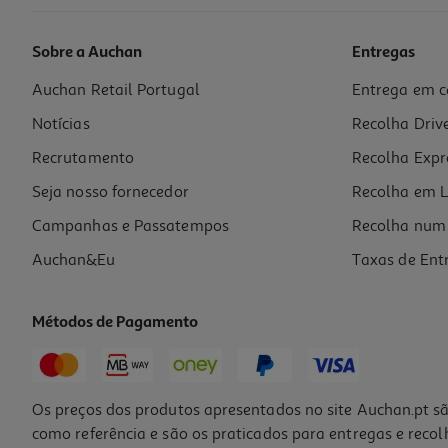
Sobre a Auchan
Entregas
Auchan Retail Portugal
Entrega em c
Gel Cosmia Íntimo Calmante Água Hamamelis 200ml
Notícias
Recolha Driv
7.45 €/Lt
Recrutamento
Recolha Expr
1,49 €
Seja nosso fornecedor
Recolha em L
Campanhas e Passatempos
Recolha num 
Auchan&Eu
Taxas de Ent
Métodos de Pagamento
Os preços dos produtos apresentados no site Auchan.pt sã
como referência e são os praticados para entregas e reco