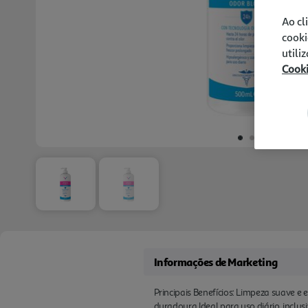
Ao cl
cooki
utili
Cook
Informações de Marketing
Principais Benefícios: Limpeza suave e
duradoura Ideal para uso diário, inclus