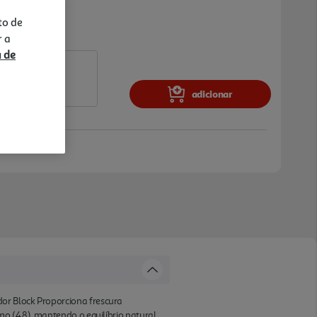
to de
r a
a de
adicionar
dor Block Proporciona frescura
mo (4,8), mantendo o equilíbrio natural