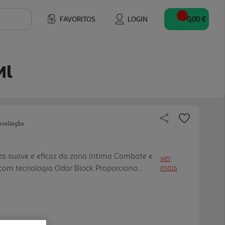
FAVORITOS
LOGIN
0,00 €
Ml
avaliação
eza suave e eficaz da zona íntima Combate e
ver
mais
 com tecnologia Odor Block Proporciona
a uso diário, inclusive em fluxos intensos e
la que respei ta o pH íntimo (4,8),
al da pele