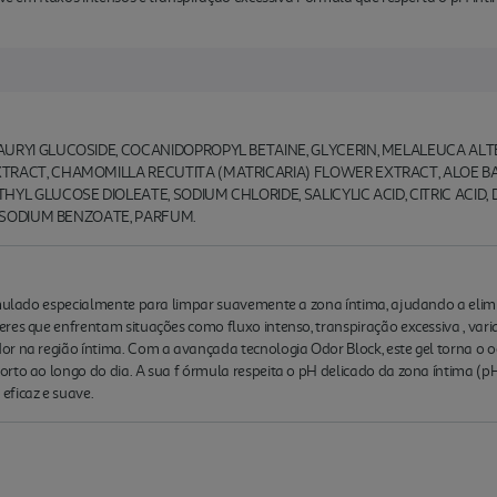
URYI GLUCOSIDE, COCANIDOPROPYL BETAINE, GLYCERIN, MELALEUCA ALTER
TRACT, CHAMOMILLA RECUTITA (MATRICARIA) FLOWER EXTRACT, ALOE BA
HYL GLUCOSE DIOLEATE, SODIUM CHLORIDE, SALICYLIC ACID, CITRIC ACID
, SODIUM BENZOATE, PARFUM.
ormulado especialmente para limpar suavemente a zona íntima, ajudando a elim
res que enfrentam situações como fluxo intenso, transpiração excessiva , vari
or na região íntima. Com a avançada tecnologia Odor Block, este gel torna o 
rto ao longo do dia. A sua f órmula respeita o pH delicado da zona íntima (pH
eficaz e suave.