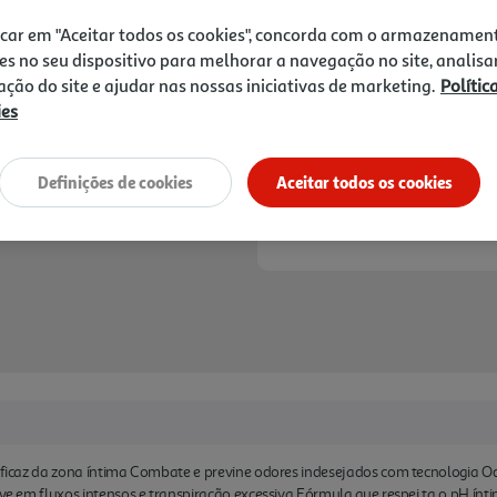
7,75 €
icar em "Aceitar todos os cookies", concorda com o armazenamen
es no seu dispositivo para melhorar a navegação no site, analisa
Notas de preparação
zação do site e ajudar nas nossas iniciativas de marketing.
Polític
ies
Definições de cookies
Aceitar todos os cookies
 eficaz da zona íntima Combate e previne odores indesejados com tecnologia O
ive em fluxos intensos e transpiração excessiva Fórmula que respei ta o pH ínti