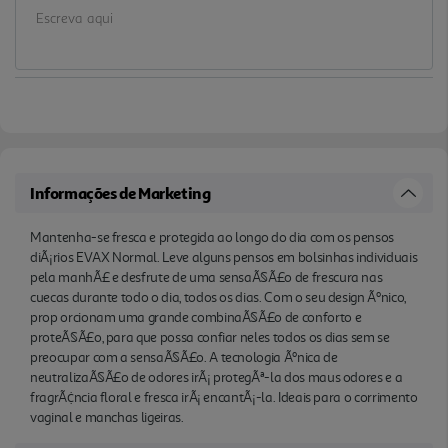
encantÃ¡-la. Ideais para o corrimento vaginal e
manchas ligeiras.
Informações de Marketing
Mantenha-se fresca e protegida ao longo do dia com os pensos
diÃ¡rios EVAX Normal. Leve alguns pensos em bolsinhas individuais
pela manhÃ£ e desfrute de uma sensaÃ§Ã£o de frescura nas
cuecas durante todo o dia, todos os dias. Com o seu design Ãºnico,
prop orcionam uma grande combinaÃ§Ã£o de conforto e
proteÃ§Ã£o, para que possa confiar neles todos os dias sem se
preocupar com a sensaÃ§Ã£o. A tecnologia Ãºnica de
neutralizaÃ§Ã£o de odores irÃ¡ protegÃª-la dos maus odores e a
fragrÃ¢ncia floral e fresca irÃ¡ encantÃ¡-la. Ideais para o corrimento
vaginal e manchas ligeiras.