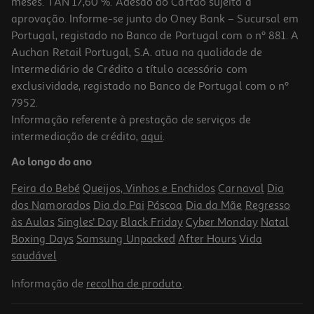
meses. TAN 17,60 %. Adesão ao Cartão sujeita a
aprovação. Informe-se junto do Oney Bank – Sucursal em
Portugal, registado no Banco de Portugal com o nº 881. A
Auchan Retail Portugal, S.A. atua na qualidade de
Intermediário de Crédito a título acessório com
exclusividade, registado no Banco de Portugal com o nº
7952.
Informação referente à prestação de serviços de
intermediação de crédito,
aqui
.
Ao longo do ano
Feira do Bebé
Queijos, Vinhos e Enchidos
Carnaval
Dia
dos Namorados
Dia do Pai
Páscoa
Dia da Mãe
Regresso
às Aulas
Singles' Day
Black Friday
Cyber Monday
Natal
Boxing Days
Samsung Unpacked
After Hours
Vida
saudável
Informação de
recolha de produto
.