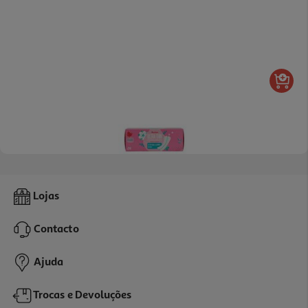
4.6
(16)
Pensos Diários Auchan Ultra Fino Extra Longo 24un
Lojas
0.05 €/un
Contacto
1,29 €
Ajuda
Trocas e Devoluções