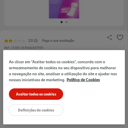
2.0
(1)
Faça a sua avaliação
Leu
uma
Ref. / EAN:
3574661487595
avaliação.
Link
0.11 €/un
para
Ao clicar em "Aceitar todos os cookies", concorda com o
a
armazenamento de cookies no seu dispositivo para melhorar
mesma
a navegação no site, analisar a utilização do site e ajudar nas
página.
nossas iniciativas de marketing.
Política de Cookies
2,29 €
Aceitar todos os cookies
Notas de preparação
Definições de cookies