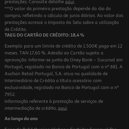
prestações. Consulte detalhe
aqui
.
Protector Diário Carefree Maxi Fresh 20 Un
***O valor da primeira prestação depende do dia da
compra, refletindo o cálculo de juros diários. Ao valor das
0.15 €/un
prestações acresce o Imposto do Selo sobre a utilização
2,99 €
de Crédito.
TAEG DO CARTÃO DE CRÉDITO: 18,4 %
Exemplo para um limite de crédito de 1.500€ pago em 12
meses. TAN 17,60 %. Adesão ao Cartão sujeita a
aprovação. Informe-se junto do Oney Bank – Sucursal em
Portugal, registado no Banco de Portugal com o nº 881. A
Auchan Retail Portugal, S.A. atua na qualidade de
Intermediário de Crédito a título acessório com
exclusividade, registado no Banco de Portugal com o nº
7952.
Informação referente à prestação de serviços de
3.0
(1)
intermediação de crédito,
aqui
.
Protector Carefree Diário Maxi Aloé 48un
Ao longo do ano
0.1 €/un