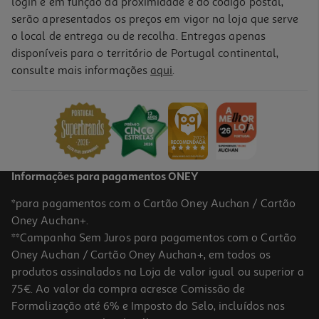
login e em função da proximidade e do código postal,
serão apresentados os preços em vigor na loja que serve
o local de entrega ou de recolha. Entregas apenas
disponíveis para o território de Portugal continental,
4.3
(3)
consulte mais informações
aqui
.
Protector Carefree Diário Maxi 36un
0.08 €/un
2,99 €
Informações para pagamentos ONEY
*para pagamentos com o Cartão Oney Auchan / Cartão
Oney Auchan+.
**Campanha Sem Juros para pagamentos com o Cartão
Oney Auchan / Cartão Oney Auchan+, em todos os
produtos assinalados na Loja de valor igual ou superior a
75€. Ao valor da compra acresce Comissão de
Formalização até 6% e Imposto do Selo, incluídos nas