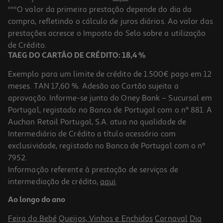
Pensos Higiénicos Auchan Better Life Noite C/abas 10 Un
***O valor da primeira prestação depende do dia da
compra, refletindo o cálculo de juros diários. Ao valor das
0.15 €/un
prestações acresce o Imposto do Selo sobre a utilização
1,49 €
de Crédito.
TAEG DO CARTÃO DE CRÉDITO: 18,4 %
Exemplo para um limite de crédito de 1.500€ pago em 12
meses. TAN 17,60 %. Adesão ao Cartão sujeita a
aprovação. Informe-se junto do Oney Bank – Sucursal em
Portugal, registado no Banco de Portugal com o nº 881. A
Auchan Retail Portugal, S.A. atua na qualidade de
Intermediário de Crédito a título acessório com
exclusividade, registado no Banco de Portugal com o nº
7952.
Informação referente à prestação de serviços de
5.0
(1)
intermediação de crédito,
aqui
.
Cuecas Menstruais Auchan Preto Fluxo Moderado S 3un
Ao longo do ano
7.03 €/un
Feira do Bebé
Queijos, Vinhos e Enchidos
Carnaval
Dia
21,09 €