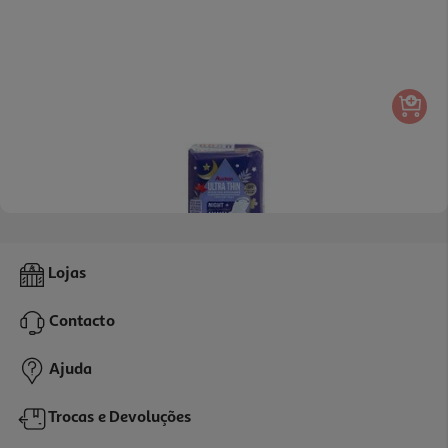
4.5
(6)
Pensos Higiénicos Auchan Ultra Finos Noite+ C/abas Bolsa 9un
Lojas
0.13 €/un
Contacto
1,19 €
Ajuda
Trocas e Devoluções