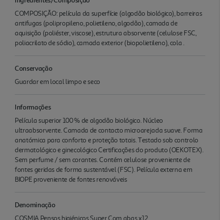
COMPOSIÇÃO: película da superfície (algodão biológico), barreiras
antifugas (polipropileno, polietileno, algodão), camada de
aquisição (poliéster, viscose), estrutura absorvente (celulose FSC,
poliacrilato de sódio), camada exterior (biopolietileno), cola .
Conservação
Guardar em local limpo e seco
Informações
Película superior 100 % de algodão biológico. Núcleo
ultraabsorvente. Camada de contacto microarejada suave. Forma
anatómica para conforto e proteção totais. Testado sob controlo
dermatológico e ginecológico Certificações do produto (OEKOTEX).
Sem perfume / sem corantes. Contém celulose proveniente de
fontes geridas de forma sustentável (FSC). Película externa em
BIOPE proveniente de fontes renováveis
Denominação
COSMIA Pensos higiénicos Super Com abas x12