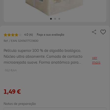
4.0
(4)
Faça a sua avaliação
Leu
4
Ref. / EAN:
3245677723600
avaliações.
Link
Película superior 100 % de algodão biológico.
para
Núcleo ultra absorvente. Camada de contacto
a
ver
mesma
microarejada suave. Forma anatómica para
mais
página.
conforto e proteção totais. Testado sob controlo
0.12 €/un
dermatológico e ginecológico Certificações do
produto (OEKOTEX). Sem perfum e / sem corantes.
Contém celulose proveniente de fontes geridas de
1,49 €
forma sustentável (FSC). Película externa em BIOPE
proveniente de fontes renováveis
Notas de preparação