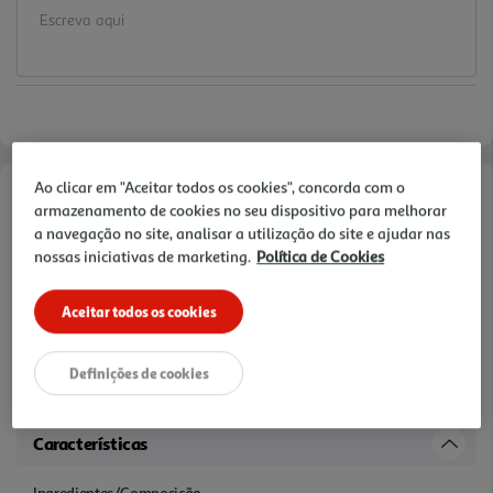
Ao clicar em "Aceitar todos os cookies", concorda com o
armazenamento de cookies no seu dispositivo para melhorar
Informações de Marketing
a navegação no site, analisar a utilização do site e ajudar nas
nossas iniciativas de marketing.
Política de Cookies
Película superior 100 % de algodão biológico. Núcleo ultra
absorvente. Camada de contacto microarejada suave. Forma
anatómica para conforto e proteção totais. Testado sob controlo
Aceitar todos os cookies
dermatológico e ginecológico Certificações do produto (OEKOTEX).
Sem perfum e / sem corantes. Contém celulose proveniente de
fontes geridas de forma sustentável (FSC). Película externa em
Definições de cookies
BIOPE proveniente de fontes renováveis
Características
Ingredientes/Composição