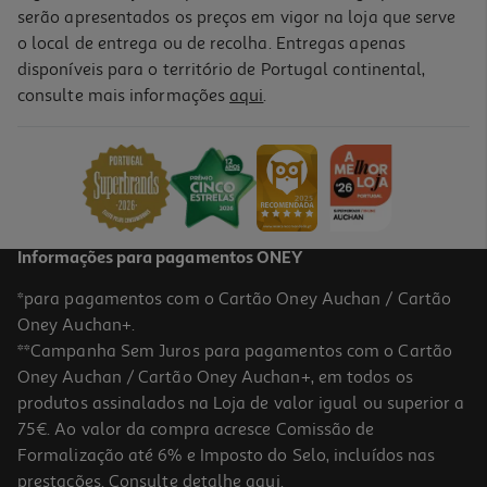
serão apresentados os preços em vigor na loja que serve
o local de entrega ou de recolha. Entregas apenas
disponíveis para o território de Portugal continental,
5.0
(3)
consulte mais informações
aqui
.
Pensos Higiénicos Auchan Adolescente Normal+ C/abas Bolsa
14un
0.1 €/un
1,19 €
Informações para pagamentos ONEY
*para pagamentos com o Cartão Oney Auchan / Cartão
Oney Auchan+.
**Campanha Sem Juros para pagamentos com o Cartão
Oney Auchan / Cartão Oney Auchan+, em todos os
produtos assinalados na Loja de valor igual ou superior a
75€. Ao valor da compra acresce Comissão de
Formalização até 6% e Imposto do Selo, incluídos nas
prestações. Consulte detalhe
aqui
.
5.0
(2)