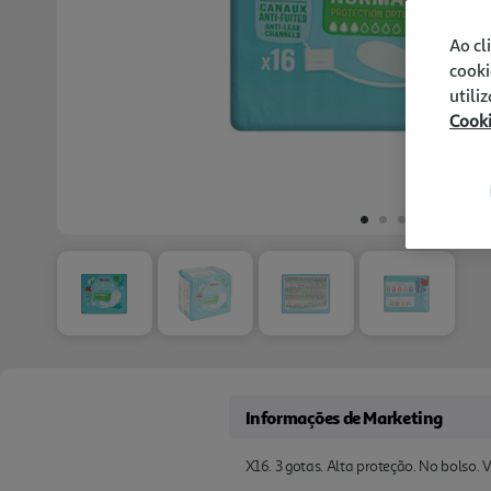
Ao cl
cooki
utili
Cook
Informações de Marketing
X16. 3 gotas. Alta proteção. No bolso.