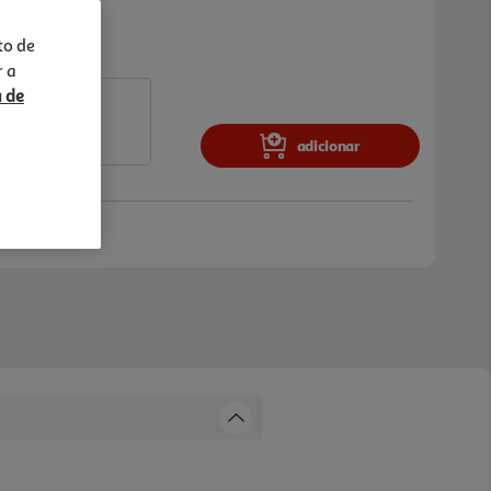
to de
r a
a de
adicionar