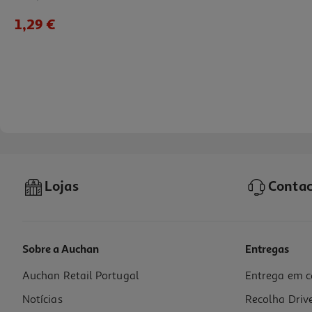
1,29 €
Lojas
Contac
Sobre a Auchan
Entregas
Auchan Retail Portugal
Entrega em c
Pensos Higiénicos Auchan Ultra Fino Super Com Abas Bolsa 12un
Notícias
Recolha Driv
0.1 €/un