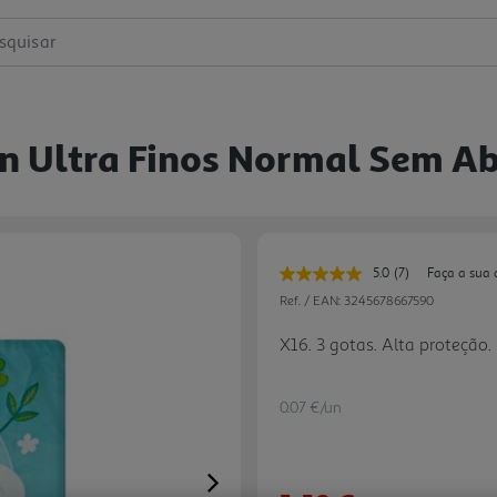
squisar
n Ultra Finos Normal Sem A
5.0
(7)
Faça a sua 
Leu
7
Ref. / EAN:
3245678667590
avaliações.
Link
X16. 3 gotas. Alta proteção
para
a
mesma
página.
0.07 €/un
Next