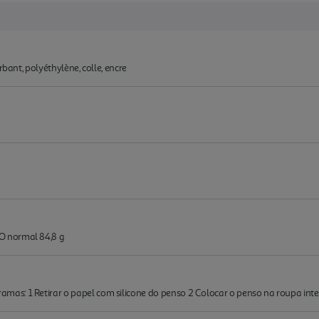
rbant, polyéthylène, colle, encre
 normal 84,8 g
s: 1 Retirar o papel com silicone do penso 2 Colocar o penso na roupa inter