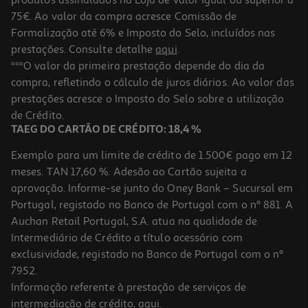
75€. Ao valor da compra acresce Comissão de
Formalização até 6% e Imposto do Selo, incluídos nas
prestações. Consulte detalhe
aqui
.
Pensos Higiénicos Evax Cottonlike Normal Alas 64
***O valor da primeira prestação depende do dia da
compra, refletindo o cálculo de juros diários. Ao valor das
0.14 €/un
prestações acresce o Imposto do Selo sobre a utilização
8,79 €
de Crédito.
TAEG DO CARTÃO DE CRÉDITO: 18,4 %
Exemplo para um limite de crédito de 1.500€ pago em 12
meses. TAN 17,60 %. Adesão ao Cartão sujeita a
aprovação. Informe-se junto do Oney Bank – Sucursal em
Portugal, registado no Banco de Portugal com o nº 881. A
Auchan Retail Portugal, S.A. atua na qualidade de
Intermediário de Crédito a título acessório com
exclusividade, registado no Banco de Portugal com o nº
7952.
Informação referente à prestação de serviços de
4.8
(6)
intermediação de crédito,
aqui
.