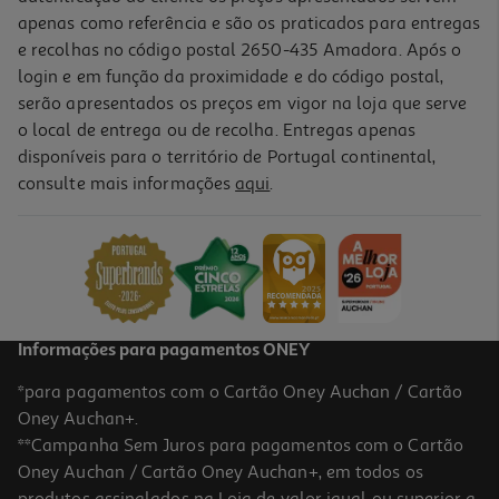
apenas como referência e são os praticados para entregas
e recolhas no código postal 2650-435 Amadora. Após o
login e em função da proximidade e do código postal,
serão apresentados os preços em vigor na loja que serve
o local de entrega ou de recolha. Entregas apenas
disponíveis para o território de Portugal continental,
5.0
(2)
consulte mais informações
aqui
.
Pensos Higiénicos Liberty Noite Com Abas Evax 16 Un
0.29 €/un
4,66 €
Informações para pagamentos ONEY
*para pagamentos com o Cartão Oney Auchan / Cartão
Oney Auchan+.
**Campanha Sem Juros para pagamentos com o Cartão
Oney Auchan / Cartão Oney Auchan+, em todos os
produtos assinalados na Loja de valor igual ou superior a