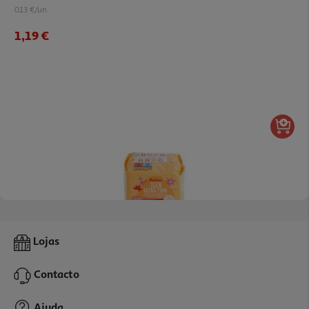
0.13 €/un
1,19 €
5.0
(3)
Pensos Higiénicos Auchan Adolescente Normal+ C/abas Bolsa
Lojas
14un
0.1 €/un
Contacto
1,19 €
Ajuda