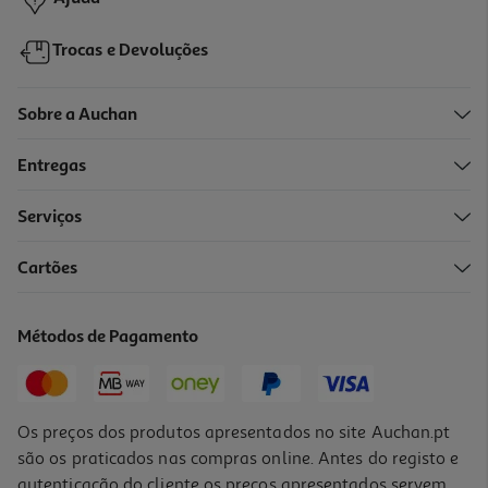
Trocas e Devoluções
Sobre a Auchan
Entregas
Serviços
4.8
(8)
Cartões
Pensos Higiénicos Cottonlike Normal Com Abas Evax 32 Un
0.15 €/un
Métodos de Pagamento
4,90 €
Os preços dos produtos apresentados no site Auchan.pt
são os praticados nas compras online. Antes do registo e
autenticação do cliente os preços apresentados servem