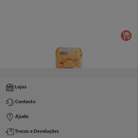
5.0
(3)
Pensos Higiénicos Auchan Adolescente Normal+ C/abas Bolsa
Lojas
14un
0.1 €/un
Contacto
1,19 €
Ajuda
Trocas e Devoluções