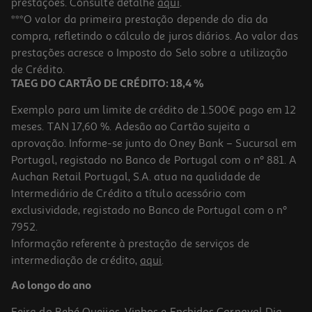
prestações. Consulte detalhe
aqui
.
4.3
(20)
Pensos Higiénicos Auchan Ultra Fino Noite Com Abas Bolsa 10un
***O valor da primeira prestação depende do dia da
compra, refletindo o cálculo de juros diários. Ao valor das
0.12 €/un
prestações acresce o Imposto do Selo sobre a utilização
1,19 €
de Crédito.
TAEG DO CARTÃO DE CRÉDITO: 18,4 %
Exemplo para um limite de crédito de 1.500€ pago em 12
meses. TAN 17,60 %. Adesão ao Cartão sujeita a
aprovação. Informe-se junto do Oney Bank – Sucursal em
Portugal, registado no Banco de Portugal com o nº 881. A
Auchan Retail Portugal, S.A. atua na qualidade de
Intermediário de Crédito a título acessório com
exclusividade, registado no Banco de Portugal com o nº
7952.
Informação referente à prestação de serviços de
4.0
(4)
intermediação de crédito,
aqui
.
Pensos Higiénicos Auchan Better Life Super C/abas 12un
Ao longo do ano
0.12 €/un
Feira do Bebé
Queijos, Vinhos e Enchidos
Carnaval
Dia