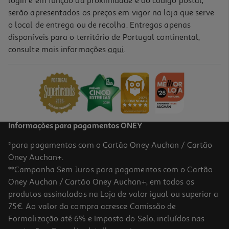
login e em função da proximidade e do código postal,
serão apresentados os preços em vigor na loja que serve
o local de entrega ou de recolha. Entregas apenas
disponíveis para o território de Portugal continental,
5.0
(2)
consulte mais informações
aqui
.
Pensos Higiénicos Auchan Better Life Noite C/abas 10 Un
0.15 €/un
1,49 €
Informações para pagamentos ONEY
*para pagamentos com o Cartão Oney Auchan / Cartão
Oney Auchan+.
**Campanha Sem Juros para pagamentos com o Cartão
Oney Auchan / Cartão Oney Auchan+, em todos os
produtos assinalados na Loja de valor igual ou superior a
75€. Ao valor da compra acresce Comissão de
Formalização até 6% e Imposto do Selo, incluídos nas