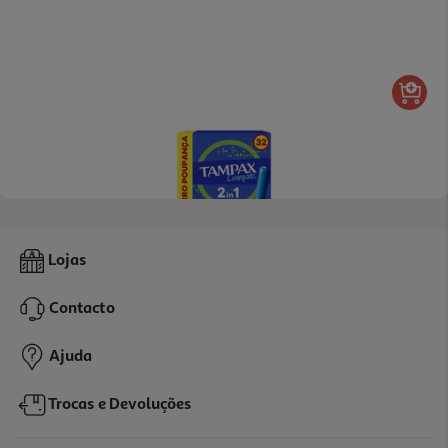
Tampões Tampax Compak Super 32
Lojas
6.49 €/un
Contacto
6,49 €
Ajuda
Trocas e Devoluções