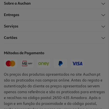
Sobre a Auchan
Entregas
-25%
Serviços
4.0
(1)
Cartões
Tampões Pearl Compak Super Com Aplicador Tampax 16 Un
0.2 €/un
Métodos de Pagamento
Price reduced from
to
4,29 €
3,21 €
Promoção
Os preços dos produtos apresentados no site Auchan.pt
são os praticados nas compras online. Antes do registo e
autenticação do cliente os preços apresentados servem
apenas como referência e são os praticados para entregas
e recolhas no código postal 2650-435 Amadora. Após o
login e em função da proximidade e do código postal,