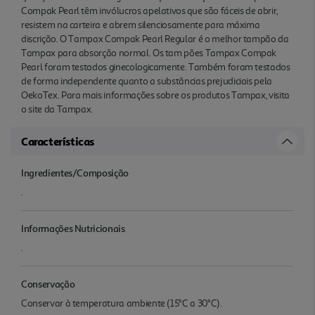
Compak Pearl têm invólucros apelativos que são fáceis de abrir,
resistem na carteira e abrem silenciosamente para máxima
discrição. O Tampax Compak Pearl Regular é o melhor tampão da
Tampax para absorção normal. Os tam pões Tampax Compak
Pearl foram testados ginecologicamente. Também foram testados
de forma independente quanto a substâncias prejudiciais pela
OekoTex. Para mais informações sobre os produtos Tampax, visita
o site da Tampax.
Características
Ingredientes/Composição
.
Informações Nutricionais
.
Conservação
Conservar à temperatura ambiente (15°C a 30°C).