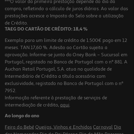
***O valor da primeira prestação depende do dia da
compra, refletindo o cálculo de juros diários. Ao valor das
0.17 €/un
Price reduced from
to
prestações acresce o Imposto do Selo sobre a utilização
7,99 €
5,99 €
de Crédito.
Promoção
TAEG DO CARTÃO DE CRÉDITO: 18,4 %
Exemplo para um limite de crédito de 1.500€ pago em 12
meses. TAN 17,60 %. Adesão ao Cartão sujeita a
aprovação. Informe-se junto do Oney Bank – Sucursal em
Portugal, registado no Banco de Portugal com o nº 881. A
Auchan Retail Portugal, S.A. atua na qualidade de
Intermediário de Crédito a título acessório com
-25%
exclusividade, registado no Banco de Portugal com o nº
7952.
Informação referente à prestação de serviços de
4.0
(1)
intermediação de crédito,
aqui
.
Tampões Pearl Compak Super Plus Com Aplicador Tampax 16 Un
Ao longo do ano
0.2 €/un
Price reduced from
to
4,29 €
Feira do Bebé
Queijos, Vinhos e Enchidos
Carnaval
Dia
3,21 €
Promoção