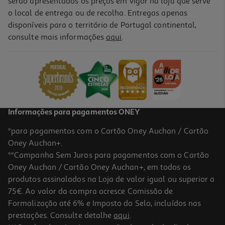
serão apresentados os preços em vigor na loja que serve
o local de entrega ou de recolha. Entregas apenas
disponíveis para o território de Portugal continental,
5.0
(2)
consulte mais informações
aqui
.
Tampões Compak Ligeiro Com Aplicador Tampax 24 Un
0.18 €/un
4,29 €
Informações para pagamentos ONEY
*para pagamentos com o Cartão Oney Auchan / Cartão
Oney Auchan+.
**Campanha Sem Juros para pagamentos com o Cartão
Oney Auchan / Cartão Oney Auchan+, em todos os
-25%
produtos assinalados na Loja de valor igual ou superior a
75€. Ao valor da compra acresce Comissão de
Formalização até 6% e Imposto do Selo, incluídos nas
prestações. Consulte detalhe
aqui
.
Tampões Tampax Pearl Compak Superpl 36