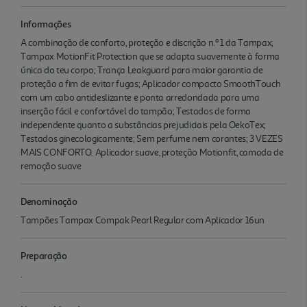
Informações
A combinação de conforto, proteção e discrição n.º 1 da Tampax;
Tampax MotionFit Protection que se adapta suavemente à forma
única do teu corpo; Trança Leakguard para maior garantia de
proteção a fim de evitar fugas; Aplicador compacto SmoothTouch
com um cabo antideslizante e ponta arredondada para uma
inserção fácil e confortável do tampão; Testados de forma
independente quanto a substâncias prejudiciais pela OekoTex;
Testados ginecologicamente; Sem perfume nem corantes; 3 VEZES
MAIS CONFORTO. Aplicador suave, proteção Motionfit, camada de
remoção suave
Denominação
Tampões Tampax Compak Pearl Regular com Aplicador 16un
Preparação
.