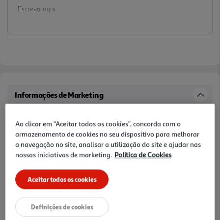
Informações de Marketing
Fácil de usar. Ajuda a remover a placa dentária e os resíduos de
Ao clicar em "Aceitar todos os cookies", concorda com o
alimentos
armazenamento de cookies no seu dispositivo para melhorar
a navegação no site, analisar a utilização do site e ajudar nas
Características
nossas iniciativas de marketing.
Política de Cookies
Ingredientes/Composição
Aceitar todos os cookies
Thermoplastic rubber, Nylon, Stainless steel
Definições de cookies
Conservação