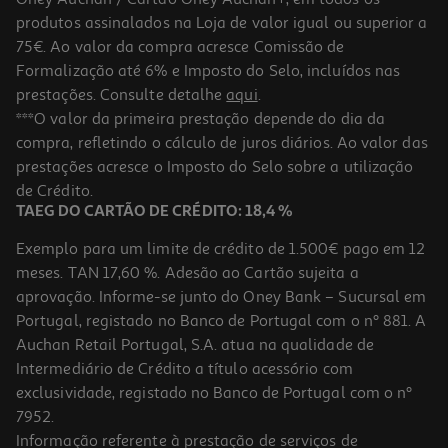
produtos assinalados na Loja de valor igual ou superior a
75€. Ao valor da compra acresce Comissão de
Formalização até 6% e Imposto do Selo, incluídos nas
prestações. Consulte detalhe
aqui
.
3.8
(9)
Fio Dentário Auchan Mentol Com Cera 25m
***O valor da primeira prestação depende do dia da
compra, refletindo o cálculo de juros diários. Ao valor das
0.05 €/metro
prestações acresce o Imposto do Selo sobre a utilização
1,19 €
de Crédito.
TAEG DO CARTÃO DE CRÉDITO: 18,4 %
Exemplo para um limite de crédito de 1.500€ pago em 12
meses. TAN 17,60 %. Adesão ao Cartão sujeita a
aprovação. Informe-se junto do Oney Bank – Sucursal em
Portugal, registado no Banco de Portugal com o nº 881. A
Auchan Retail Portugal, S.A. atua na qualidade de
Intermediário de Crédito a título acessório com
exclusividade, registado no Banco de Portugal com o nº
7952.
Informação referente à prestação de serviços de