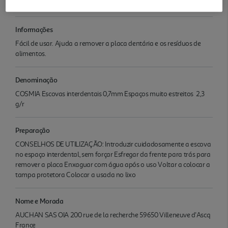
Local limpo
Informações
Fácil de usar. Ajuda a remover a placa dentária e os resíduos de
alimentos.
Denominação
COSMIA Escovas interdentais 0,7mm Espaços muito estreitos 2,3
g/r
Preparação
CONSELHOS DE UTILIZAÇÃO: Introduzir cuidadosamente a escova
no espaço interdental, sem forçar Esfregar da frente para trás para
remover a placa Enxaguar com água após o uso Voltar a colocar a
tampa protetora Colocar a usada no lixo
Nome e Morada
AUCHAN SAS OIA 200 rue de la recherche 59650 Villeneuve d'Ascq
France