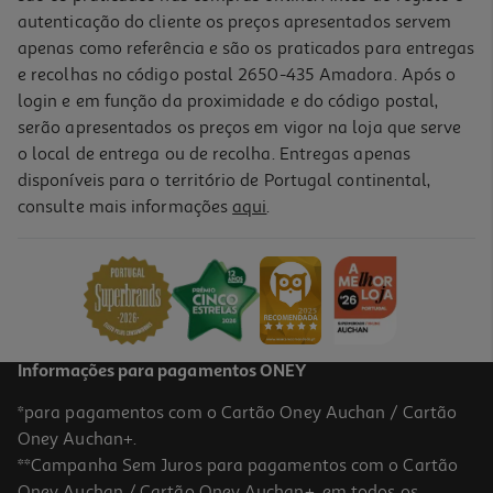
autenticação do cliente os preços apresentados servem
apenas como referência e são os praticados para entregas
e recolhas no código postal 2650-435 Amadora. Após o
login e em função da proximidade e do código postal,
serão apresentados os preços em vigor na loja que serve
o local de entrega ou de recolha. Entregas apenas
disponíveis para o território de Portugal continental,
4.2
(16)
consulte mais informações
aqui
.
Fio Auchan Dentário 50m
0.02 €/metro
1,19 €
Informações para pagamentos ONEY
*para pagamentos com o Cartão Oney Auchan / Cartão
Oney Auchan+.
**Campanha Sem Juros para pagamentos com o Cartão
Oney Auchan / Cartão Oney Auchan+, em todos os