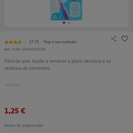
3.7
(7)
Faça a sua avaliação
Leu
7
Ref. / EAN:
3245678670781
avaliações.
Link
Fácil de usar. Ajuda a remover a placa dentária e os
para
resíduos de alimentos
a
mesma
página.
0.25 €/un
1,25 €
Notas de preparação