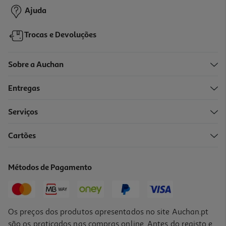
Ajuda
Trocas e Devoluções
Sobre a Auchan
Entregas
Serviços
3.4
(8)
Cartões
Escovas Auchan Interdentárias Ultra Fina 5un
0.25 €/un
Métodos de Pagamento
1,25 €
Os preços dos produtos apresentados no site Auchan.pt
são os praticados nas compras online. Antes do registo e