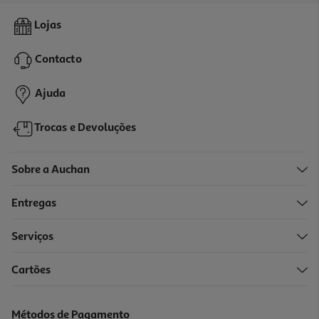
3.9
(30)
Irrigador Oral Qilive Q.7692 150 Ml Ipx7 Com 3 Modos E 2 Pontas
Lojas
37.99 €/un
Contacto
37,99 €
Ajuda
Trocas e Devoluções
Sobre a Auchan
Entregas
Serviços
Cartões
Irrigador Oral-B Aquacare Series 4 Oxyjet
94.99 €/un
Métodos de Pagamento