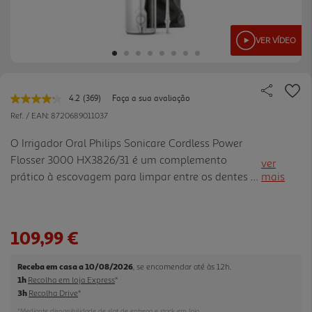
VER VÍDEO
4.2
(369)
Faça a sua avaliação
Leu
369
Ref. / EAN:
8720689011037
avaliações.
Link
O Irrigador Oral Philips Sonicare Cordless Power
para
Flosser 3000 HX3826/31 é um complemento
a
ver
mesma
prático à escovagem para limpar entre os dentes e
mais
página.
ao longo da linha das gengivas. A tecnologia Quad
Stream divide o fluxo em 4 jatos de água, cobrindo
uma área maior com menos esforço, enquanto a
109,99 €
tecnologia Pulse Wave orienta a passagem de
dente para dente no modo de limpeza profunda.
Receba em casa a 10/08/2026
, se encomendar até às 12h.
Com 2 modos e 3 intensidades, permite adaptar a
1h
Recolha em loja Express
*
limpeza à sensibilidade e à rotina de cada
3h
Recolha Drive
*
utilizador. O reservatório de 250 ml oferece
*Mediante disponibilidade de slot de entrega e stock em loja.