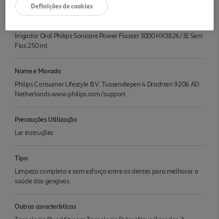
Características
Definições de cookies
Denominação
Irrigador Oral Philips Sonicare Power Flosser 3000 HX3826/31 Sem
Fios 250 ml
Nome e Morada
Philips Consumer Lifestyle B.V. Tussendiepen 4 Drachten 9206 AD
Netherlands www.philips.com/support
Precauções Utilização
Ler instruções
Tipo
Limpeza completa e sem esforço entre os dentes para melhorar a
saúde das gengivas.
Outras características