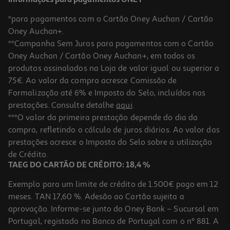
*para pagamentos com o Cartão Oney Auchan / Cartão
Oney Auchan+.
**Campanha Sem Juros para pagamentos com o Cartão
Oney Auchan / Cartão Oney Auchan+, em todos os
produtos assinalados na Loja de valor igual ou superior a
75€. Ao valor da compra acresce Comissão de
Formalização até 6% e Imposto do Selo, incluídos nas
prestações. Consulte detalhe
aqui
.
5.0
(2)
Irrigador Oral B Oxyjet 1un
***O valor da primeira prestação depende do dia da
compra, refletindo o cálculo de juros diários. Ao valor das
92.99 €/un
prestações acresce o Imposto do Selo sobre a utilização
92,99 €
de Crédito.
TAEG DO CARTÃO DE CRÉDITO: 18,4 %
Exemplo para um limite de crédito de 1.500€ pago em 12
meses. TAN 17,60 %. Adesão ao Cartão sujeita a
aprovação. Informe-se junto do Oney Bank – Sucursal em
Portugal, registado no Banco de Portugal com o nº 881. A