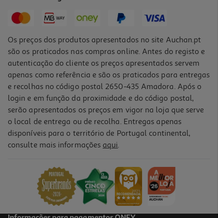
94,99 €
Os preços dos produtos apresentados no site Auchan.pt
são os praticados nas compras online. Antes do registo e
autenticação do cliente os preços apresentados servem
apenas como referência e são os praticados para entregas
e recolhas no código postal 2650-435 Amadora. Após o
login e em função da proximidade e do código postal,
serão apresentados os preços em vigor na loja que serve
o local de entrega ou de recolha. Entregas apenas
disponíveis para o território de Portugal continental,
5.0
(2)
consulte mais informações
aqui
.
Centro Dentário Oral-B Oxyjet Com Escova De Dentes Elétrica Pro
1
99.99 €/un
99,99 €
Informações para pagamentos ONEY