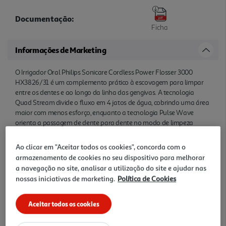
Documentação:
Ficha
Informações de Marketing
O Irrigador Oral Philips Sonicare Cordless Power Flosser 3000
HX3826/31 é um complemento prático à escovagem para limpar
entre os dentes e ao longo da linha das gengivas. A tecnologia
Quad Stream divide o fluxo em 4 jatos de água, cobrindo uma área
maior com menos esforço, enquanto a tecnologia Pulse Wave
orienta a passagem de dente para dente no modo de limpeza
profunda. Com 2 modos e 3 intensidades, permite adaptar a
limpeza à sensibilidade e à rotina de cada utilizador. O reservatório
Ao clicar em "Aceitar todos os cookies", concorda com o
de 250 ml oferece capacidade para uma limpeza completa em 60
armazenamento de cookies no seu dispositivo para melhorar
segundos, e o formato sem fios dá mais liberdade de movimentos
a navegação no site, analisar a utilização do site e ajudar nas
junto ao lavatório. Inclui carregamento rápido universal por cabo
nossas iniciativas de marketing.
Política de Cookies
USB-A, indicador de bateria e pontas F1 Standard e F3 Quad
Stream, facilitando uma utilização simples, eficaz e confortável no
cuidado oral diário.
Aceitar todos os cookies