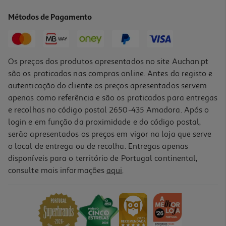
11.99 €/un
Métodos de Pagamento
11,99 €
Os preços dos produtos apresentados no site Auchan.pt
são os praticados nas compras online. Antes do registo e
autenticação do cliente os preços apresentados servem
apenas como referência e são os praticados para entregas
e recolhas no código postal 2650-435 Amadora. Após o
login e em função da proximidade e do código postal,
-15%
serão apresentados os preços em vigor na loja que serve
o local de entrega ou de recolha. Entregas apenas
disponíveis para o território de Portugal continental,
5.0
(1)
consulte mais informações
aqui
.
Conjunto 4 Pontas Jato Água Qilive Q.7692
3.29 €/un
Price reduced from
to
3,89 €
3,29 €
Promoção