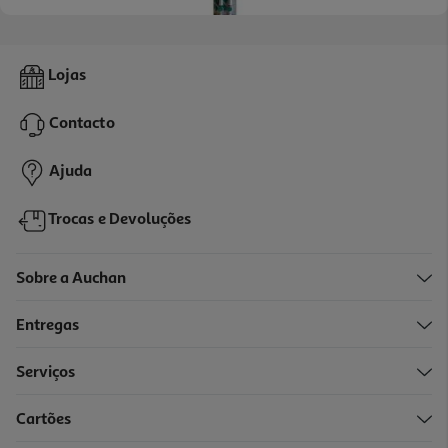
4.8
(5)
Recarga Escova Dentes Qilive Sensitive X4
Lojas
11.99 €/un
Contacto
11,99 €
Ajuda
Trocas e Devoluções
Sobre a Auchan
Entregas
Serviços
3.2
(6)
Cartões
Recarga Escova Dentes Qilive Perfect Angle X4