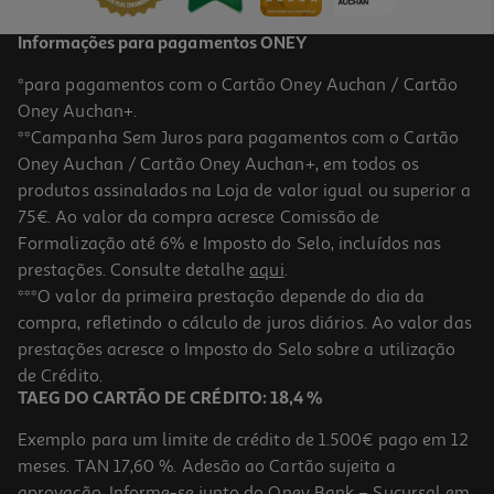
Informações para pagamentos ONEY
*para pagamentos com o Cartão Oney Auchan / Cartão
Oney Auchan+.
**Campanha Sem Juros para pagamentos com o Cartão
Oney Auchan / Cartão Oney Auchan+, em todos os
produtos assinalados na Loja de valor igual ou superior a
75€. Ao valor da compra acresce Comissão de
Formalização até 6% e Imposto do Selo, incluídos nas
prestações. Consulte detalhe
aqui
.
Recarga Oral B Io Ultimate Clean Preta 6und
***O valor da primeira prestação depende do dia da
compra, refletindo o cálculo de juros diários. Ao valor das
54.99 €/un
prestações acresce o Imposto do Selo sobre a utilização
54,99 €
de Crédito.
TAEG DO CARTÃO DE CRÉDITO: 18,4 %
Exemplo para um limite de crédito de 1.500€ pago em 12
meses. TAN 17,60 %. Adesão ao Cartão sujeita a
aprovação. Informe-se junto do Oney Bank – Sucursal em