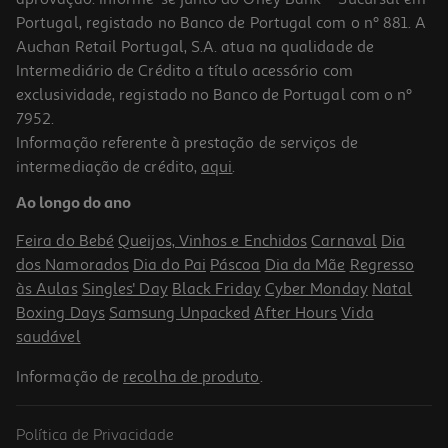
Portugal, registado no Banco de Portugal com o nº 881. A
Auchan Retail Portugal, S.A. atua na qualidade de
Intermediário de Crédito a título acessório com
exclusividade, registado no Banco de Portugal com o nº
7952.
Informação referente à prestação de serviços de
intermediação de crédito,
aqui
.
Recarga Oral-B Io Ultimate Clean Branca 3und
Ao longo do ano
24.99 €/un
Feira do Bebé
Queijos, Vinhos e Enchidos
Carnaval
Dia
24,99 €
dos Namorados
Dia do Pai
Páscoa
Dia da Mãe
Regresso
às Aulas
Singles' Day
Black Friday
Cyber Monday
Natal
Boxing Days
Samsung Unpacked
After Hours
Vida
saudável
Informação de
recolha de produto
.
Política de Privacidade