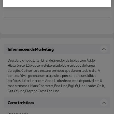
Informações de Marketing
Descubra o novo Lifter Liner delineador de lábios com Ácido
Hialurónico. Lábios com efeito esculpido e cuidado de longa
duração. Co intensa e textura cremosa que duram todo o dia. A
ponta afiável garante um traço ultra preciso, para uns lábios
perfeitos. Lifter Liner com Ácido Hialurónico, está disponível em 8
tons cremosos: Main Character, Fine Line, Big Lift, Line Leader, On It,
Out Of Line, Player e Cross The Line.
Características
Denominação