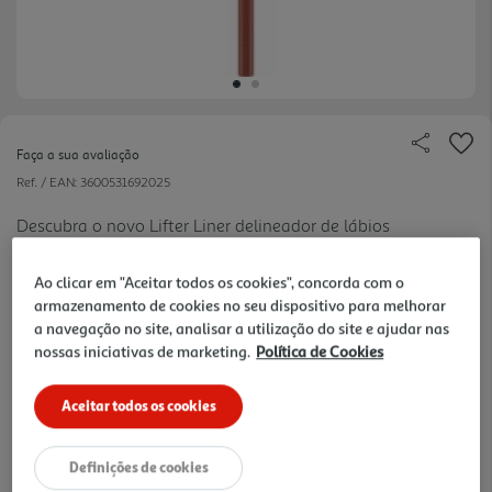
Faça a sua avaliação
Ref. / EAN:
3600531692025
Descubra o novo Lifter Liner delineador de lábios
com Ácido Hialurónico. Lábios com efeito esculpido
ver
e cuidado de longa duração. Co intensa e textura
mais
Ao clicar em "Aceitar todos os cookies", concorda com o
cremosa que duram todo o dia. A ponta afiável
armazenamento de cookies no seu dispositivo para melhorar
9.99 €/un
a navegação no site, analisar a utilização do site e ajudar nas
garante um traço ultra preciso, para uns lábios
nossas iniciativas de marketing.
Política de Cookies
perfeitos. Lifter Liner com Ácido Hialurónico, está
disponível em 8 tons cremosos: Main Character,
9,99 €
Aceitar todos os cookies
Fine Line, Big Lift, Line Leader, On It, Out Of Line,
Player e Cross The Line.
Notas de preparação
Definições de cookies