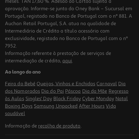
meses. TAN 17,60 %. Adesão ao Cartão sujeita a
aprovação. Informe-se junto do Oney Bank – Sucursal em
Portugal, registado no Banco de Portugal com o nº 881. A
Auchan Retail Portugal, S.A. atua na qualidade de
Intermediário de Crédito a título acessório com
exclusividade, registado no Banco de Portugal com o nº
7952.
Informação referente à prestação de serviços de
intermediação de crédito,
aqui
.
Lip Liner L'oreal Make Up Le Rouge Paris 300 Nu
Ao longo do ano
10.99 €/un
Feira do Bebé
Queijos, Vinhos e Enchidos
Carnaval
Dia
10,99 €
dos Namorados
Dia do Pai
Páscoa
Dia da Mãe
Regresso
às Aulas
Singles' Day
Black Friday
Cyber Monday
Natal
Boxing Days
Samsung Unpacked
After Hours
Vida
saudável
Informação de
recolha de produto
.