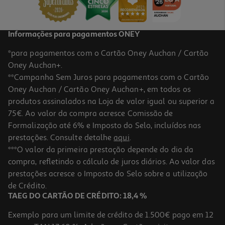
Informações para pagamentos ONEY
*para pagamentos com o Cartão Oney Auchan / Cartão
Oney Auchan+.
**Campanha Sem Juros para pagamentos com o Cartão
Oney Auchan / Cartão Oney Auchan+, em todos os
produtos assinalados na Loja de valor igual ou superior a
75€. Ao valor da compra acresce Comissão de
Formalização até 6% e Imposto do Selo, incluídos nas
prestações. Consulte detalhe
aqui
.
Lip Liner Maybelline Line Leader 06 Nu
***O valor da primeira prestação depende do dia da
compra, refletindo o cálculo de juros diários. Ao valor das
9.99 €/un
prestações acresce o Imposto do Selo sobre a utilização
9,99 €
de Crédito.
TAEG DO CARTÃO DE CRÉDITO: 18,4 %
Exemplo para um limite de crédito de 1.500€ pago em 12