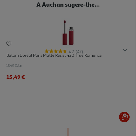
A Auchan sugere-lhe...
4.7
(47)
Batom L'oréal Paris Matte Resist 420 True Romance
15.49 €/un
15,49 €