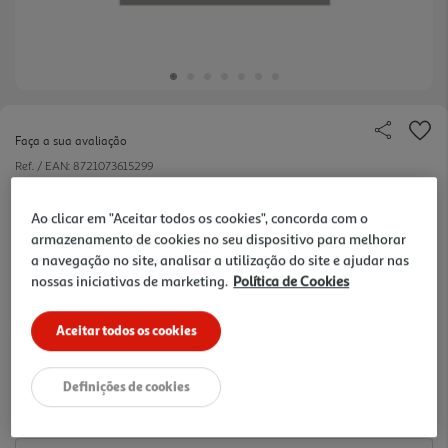
Faça a sua avaliação
Ref. / EAN:
8721073615299
Adicione um toque de sofisticação à sua rotina de
Ao clicar em "Aceitar todos os cookies", concorda com o
cuidados pessoais com a Eau de Toilette Sence
ver
armazenamento de cookies no seu dispositivo para melhorar
Night Luxe. Sejam as notas quentes e ricas de
mais
a navegação no site, analisar a utilização do site e ajudar nas
Nightfall Deluxe, o charme ousado e misterioso de
nossas iniciativas de marketing.
Política de Cookies
3.99 €/un
Rogue Nights ou os tons refrescantes e terrosos de
Midnight Twi light, esta coleção tem uma
Aceitar todos os cookies
fragrância para cada estado de espírito.
3,99 €
Definições de cookies
Notas de preparação