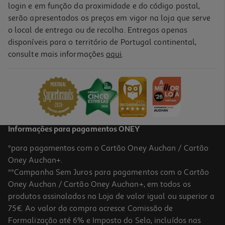
login e em função da proximidade e do código postal,
serão apresentados os preços em vigor na loja que serve
o local de entrega ou de recolha. Entregas apenas
disponíveis para o território de Portugal continental,
consulte mais informações
aqui
.
Informações para pagamentos ONEY
*para pagamentos com o Cartão Oney Auchan / Cartão
Oney Auchan+.
**Campanha Sem Juros para pagamentos com o Cartão
Oney Auchan / Cartão Oney Auchan+, em todos os
produtos assinalados na Loja de valor igual ou superior a
75€. Ao valor da compra acresce Comissão de
Formalização até 6% e Imposto do Selo, incluídos nas