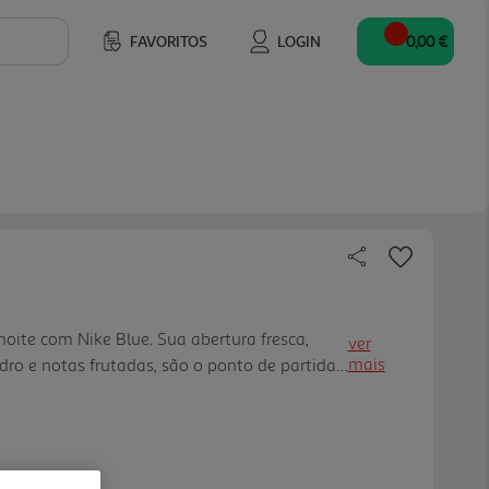
FAVORITOS
LOGIN
0,00 €
noite com Nike Blue. Sua abertura fresca,
ver
mais
dro e notas frutadas, são o ponto de partida
na profunda e elegante à medida que a íris e a
nte de seu fu ndo.