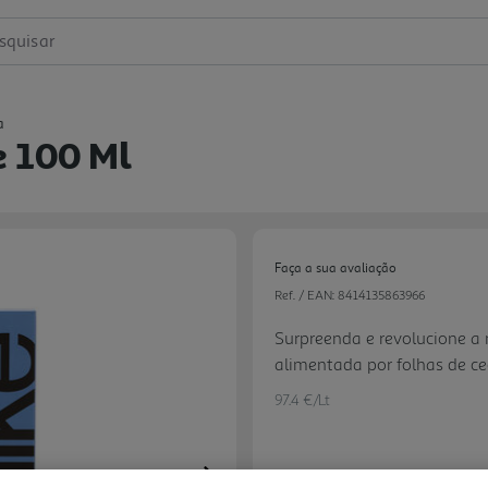
squisar
a
e 100 Ml
Faça a sua avaliação
Ref. / EAN:
8414135863966
Surpreenda e revolucione a 
alimentada por folhas de ce
desta fragrância, que se tor
97.4 €/Lt
fava tonka emergem lentame
Next