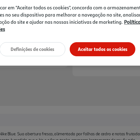
9,74 €
icar em "Aceitar todos os cookies", concorda com o armazenamen
es no seu dispositivo para melhorar a navegação no site, analisa
Notas de preparação
zação do site e ajudar nas nossas iniciativas de marketing.
Polític
ies
Definições de cookies
Aceitar todos os cookies
ike Blue. Sua abertura fresca, alimentada por folhas de cedro e notas frutada