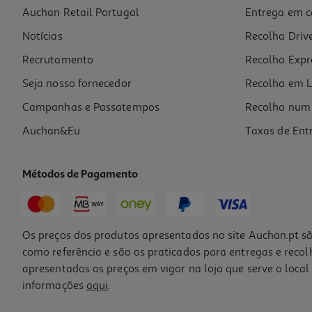
Auchan Retail Portugal
Entrega em c
Eau De Toilette Nike Ultra Blue 100 Ml
Notícias
Recolha Driv
97.4 €/Lt
Recrutamento
Recolha Expr
9,74 €
Seja nosso fornecedor
Recolha em L
Campanhas e Passatempos
Recolha num 
Auchan&Eu
Taxas de Ent
Métodos de Pagamento
Os preços dos produtos apresentados no site Auchan.pt sã
como referência e são os praticados para entregas e reco
apresentados os preços em vigor na loja que serve o local 
informações
aqui
.