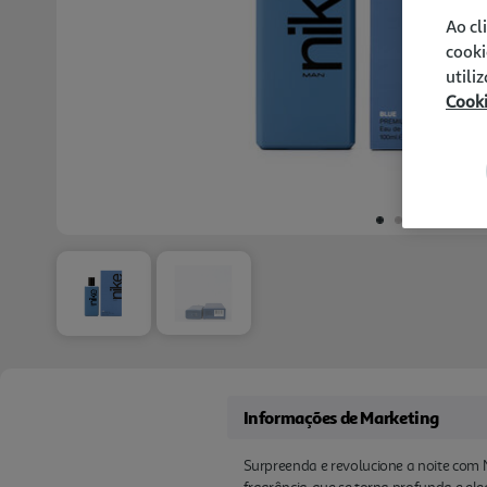
Ao cl
cooki
utili
Cook
Informações de Marketing
Surpreenda e revolucione a noite com N