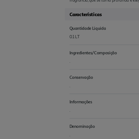
fragrância, que se torna profunda e el
Características
Quantidade Liquida
0.1 LT
Ingredientes/Composição
.
Conservação
.
Informações
.
Denominação
.