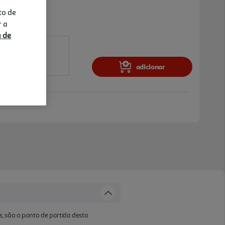
to de
r a
a de
adicionar
s, são o ponto de partida desta