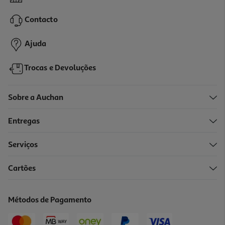
10.99 €/un
Contacto
10,99 €
Ajuda
Trocas e Devoluções
Sobre a Auchan
Entregas
Serviços
Cartões
Verniz Unhas Essie Unapologetic 500 Nu
10.99 €/un
Métodos de Pagamento
10,99 €