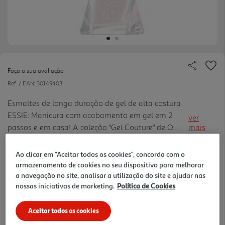
Faça a sua avaliação
Ref. / EAN:
30149403
Esmaltes de longa duração de gel de alta costura
ESSIE: Manicura com acabamento em gel em 2
ver
passos e em casa! A coleção "Gel Couture" de O
mais
Essie promete um acabamento de efeito gel e o
13.99 €/un
melhor, sem lâmpada UV e remove como um
Ao clicar em "Aceitar todos os cookies", concorda com o
esmalte regular.
armazenamento de cookies no seu dispositivo para melhorar
a navegação no site, analisar a utilização do site e ajudar nas
13,99 €
nossas iniciativas de marketing.
Política de Cookies
Aceitar todos os cookies
Notas de preparação