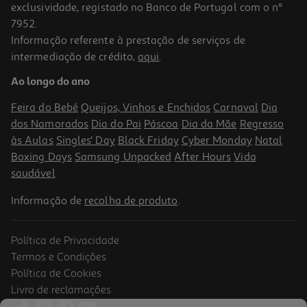
exclusividade, registado no Banco de Portugal com o nº
7952.
Informação referente à prestação de serviços de
intermediação de crédito,
aqui
.
Verniz Essie Gel Couture 136 Nu
Ao longo do ano
13.99 €/un
Feira do Bebé
Queijos, Vinhos e Enchidos
Carnaval
Dia
13,99 €
dos Namorados
Dia do Pai
Páscoa
Dia da Mãe
Regresso
às Aulas
Singles' Day
Black Friday
Cyber Monday
Natal
Boxing Days
Samsung Unpacked
After Hours
Vida
saudável
Informação de
recolha de produto
.
Política de Privacidade
Termos e Condições
Política de Cookies
Livro de reclamações