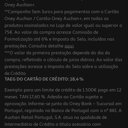
Oney Auchan+.
**Campanha Sem Juros para pagamentos com o Cartão
Oney Auchan / Cartão Oney Auchan+, em todos os
produtos assinalados na Loja de valor igual ou superior a
75€. Ao valor da compra acresce Comissão de
Formalização até 6% e Imposto do Selo, incluídos nas
prestações. Consulte detalhe
aqui
.
Verniz Unhas Essie Gel Couture 563 Nu
***O valor da primeira prestação depende do dia da
compra, refletindo o cálculo de juros diários. Ao valor das
13.99 €/un
prestações acresce o Imposto do Selo sobre a utilização
13,99 €
de Crédito.
TAEG DO CARTÃO DE CRÉDITO: 18,4 %
Exemplo para um limite de crédito de 1.500€ pago em 12
meses. TAN 17,60 %. Adesão ao Cartão sujeita a
aprovação. Informe-se junto do Oney Bank – Sucursal em
Portugal, registado no Banco de Portugal com o nº 881. A
Auchan Retail Portugal, S.A. atua na qualidade de
Intermediário de Crédito a título acessório com