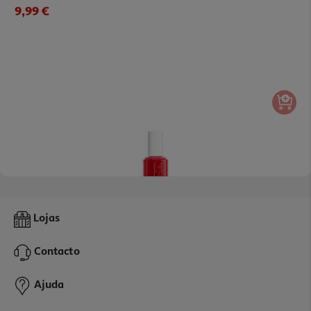
9,99 €
Verniz Essie Glass Nails 15
Lojas
10.69 €/un
Contacto
10,69 €
Ajuda