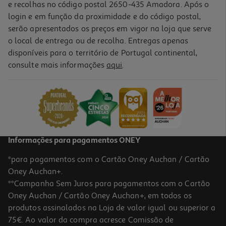
e recolhas no código postal 2650-435 Amadora. Após o
login e em função da proximidade e do código postal,
serão apresentados os preços em vigor na loja que serve
o local de entrega ou de recolha. Entregas apenas
disponíveis para o território de Portugal continental,
consulte mais informações
aqui
.
Verniz Maybelline Base Coat 12ml
8.09 €/un
8,09 €
Informações para pagamentos ONEY
*para pagamentos com o Cartão Oney Auchan / Cartão
Oney Auchan+.
**Campanha Sem Juros para pagamentos com o Cartão
Oney Auchan / Cartão Oney Auchan+, em todos os
produtos assinalados na Loja de valor igual ou superior a
75€. Ao valor da compra acresce Comissão de