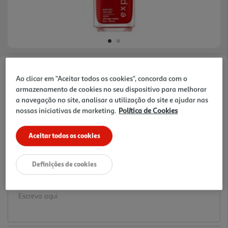
Faça a sua avaliação
Ao clicar em "Aceitar todos os cookies", concorda com o
Ref. / EAN:
30177291
armazenamento de cookies no seu dispositivo para melhorar
a navegação no site, analisar a utilização do site e ajudar nas
10.99 €/un
nossas iniciativas de marketing.
Política de Cookies
Aceitar todos os cookies
10,99 €
Definições de cookies
Notas de preparação