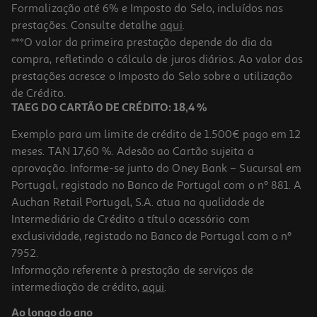
Formalização até 6% e Imposto do Selo, incluídos nas
prestações. Consulte detalhe
aqui
.
Verniz Unhas Essie Power Moves 545 Nu
***O valor da primeira prestação depende do dia da
compra, refletindo o cálculo de juros diários. Ao valor das
10.99 €/un
prestações acresce o Imposto do Selo sobre a utilização
10,99 €
de Crédito.
TAEG DO CARTÃO DE CRÉDITO: 18,4 %
Exemplo para um limite de crédito de 1.500€ pago em 12
meses. TAN 17,60 %. Adesão ao Cartão sujeita a
aprovação. Informe-se junto do Oney Bank – Sucursal em
Portugal, registado no Banco de Portugal com o nº 881. A
Auchan Retail Portugal, S.A. atua na qualidade de
Intermediário de Crédito a título acessório com
exclusividade, registado no Banco de Portugal com o nº
7952.
Informação referente à prestação de serviços de
intermediação de crédito,
aqui
.
Verniz Essie Unhas Expressie 10 Nu 1un
Ao longo do ano