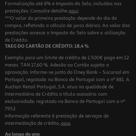
Formalização até 6% e Imposto do Selo, incluídos nas
prestações. Consulte detalhe
aqui
.
Verniz Essie Unhas Expressie 220 Nu 1un
***O valor da primeira prestação depende do dia da
compra, refletindo o cálculo de juros diários. Ao valor das
10.99 €/un
prestações acresce o Imposto do Selo sobre a utilização
10,99 €
de Crédito.
TAEG DO CARTÃO DE CRÉDITO: 18,4 %
Exemplo para um limite de crédito de 1.500€ pago em 12
meses. TAN 17,60 %. Adesão ao Cartão sujeita a
aprovação. Informe-se junto do Oney Bank – Sucursal em
Portugal, registado no Banco de Portugal com o nº 881. A
Auchan Retail Portugal, S.A. atua na qualidade de
Intermediário de Crédito a título acessório com
exclusividade, registado no Banco de Portugal com o nº
7952.
Informação referente à prestação de serviços de
intermediação de crédito,
aqui
.
Verniz Essie Unhas Expressie 380 Nu 1un
Ao longo do ano