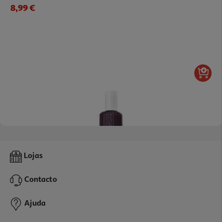
8,99 €
Verniz Essie Unhas Color 45 Sole Mate Nu
Lojas
9.99 €/un
Contacto
9,99 €
Ajuda