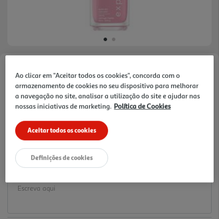
Faça a sua avaliação
Ao clicar em "Aceitar todos os cookies", concorda com o
Ref. / EAN:
30177307
armazenamento de cookies no seu dispositivo para melhorar
a navegação no site, analisar a utilização do site e ajudar nas
10.99 €/un
nossas iniciativas de marketing.
Política de Cookies
Aceitar todos os cookies
10,99 €
Definições de cookies
Notas de preparação