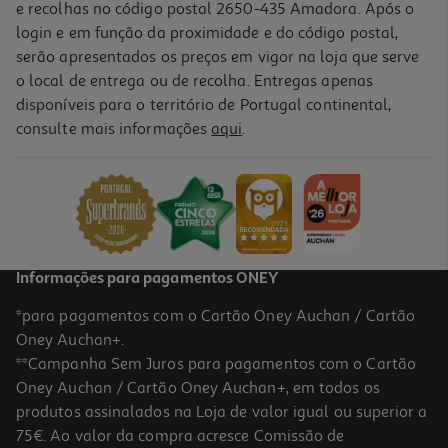
e recolhas no código postal 2650-435 Amadora. Após o
login e em função da proximidade e do código postal,
serão apresentados os preços em vigor na loja que serve
o local de entrega ou de recolha. Entregas apenas
disponíveis para o território de Portugal continental,
consulte mais informações
aqui
.
Verniz Essie Unhas Color 63 Too Too Ho Nu
9.99 €/un
9,99 €
Informações para pagamentos ONEY
*para pagamentos com o Cartão Oney Auchan / Cartão
Oney Auchan+.
**Campanha Sem Juros para pagamentos com o Cartão
Oney Auchan / Cartão Oney Auchan+, em todos os
produtos assinalados na Loja de valor igual ou superior a
75€. Ao valor da compra acresce Comissão de