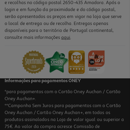
e recolhas no código postal 2650-435 Amadora. Após o
login e em função da proximidade e do código postal,
serão apresentados os preços em vigor na loja que serve
o local de entrega ou de recolha. Entregas apenas
disponíveis para o território de Portugal continental,
5.0
(1)
consulte mais informações
aqui
.
Verniz Essie Unhas Color 52 Thigh High Nu
9.99 €/un
9,99 €
Informações para pagamentos ONEY
*para pagamentos com o Cartão Oney Auchan / Cartão
Oney Auchan+.
**Campanha Sem Juros para pagamentos com o Cartão
Oney Auchan / Cartão Oney Auchan+, em todos os
produtos assinalados na Loja de valor igual ou superior a
75€. Ao valor da compra acresce Comissão de