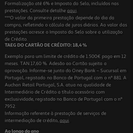
Formalização até 6% e Imposto do Selo, incluídos nas
prestações. Consulte detalhe
aqui
.
Verniz Essie Unhas Color 4 Pearly Whit Nu
***O valor da primeira prestação depende do dia da
compra, refletindo o cálculo de juros diários. Ao valor das
9.99 €/un
prestações acresce o Imposto do Selo sobre a utilização
9,99 €
de Crédito.
TAEG DO CARTÃO DE CRÉDITO: 18,4 %
Exemplo para um limite de crédito de 1.500€ pago em 12
meses. TAN 17,60 %. Adesão ao Cartão sujeita a
aprovação. Informe-se junto do Oney Bank – Sucursal em
Portugal, registado no Banco de Portugal com o nº 881. A
Auchan Retail Portugal, S.A. atua na qualidade de
Intermediário de Crédito a título acessório com
exclusividade, registado no Banco de Portugal com o nº
7952.
Informação referente à prestação de serviços de
intermediação de crédito,
aqui
.
Verniz Essie Glass Nails 10
Ao longo do ano