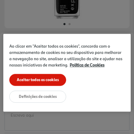
Faça a sua avaliação
Ao clicar em "Aceitar todos os cookies", concorda com o
Ref. / EAN:
30177437
armazenamento de cookies no seu dispositivo para melhorar
a navegação no site, analisar a utilização do site e ajudar nas
10.99 €/un
nossas iniciativas de marketing.
Política de Cookies
Aceitar todos os cookies
10,99 €
Definições de cookies
Notas de preparação