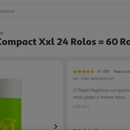
squisar
ico
Compact Xxl 24 Rolos = 60 R
4.7
(50)
Faça a sua
Leu
50
Ref. / EAN:
5601028013307
avaliações.
Link
O Papel Higiénico compacto
para
mais papel e menos rolos.
a
mesma
página.
0.49 €/un
Next