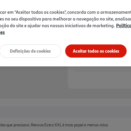
11,84 €
icar em "Aceitar todos os cookies", concorda com o armazenamen
Notas de preparação
es no seu dispositivo para melhorar a navegação no site, analisa
zação do site e ajudar nas nossas iniciativas de marketing.
Polític
ies
Definições de cookies
Aceitar todos os cookies
bia que precisava. Renova Extra XXL é mais papel e menos rolos.