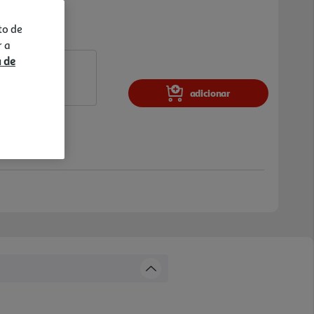
to de
r a
a de
adicionar