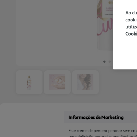
Ao cl
cooki
utili
Cook
Informações de Marketing
Este creme de pentear pentear sem enx
uma definição natural e uma finalização