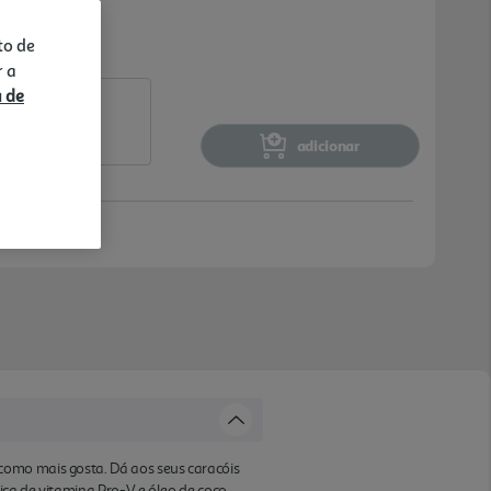
to de
r a
a de
adicionar
como mais gosta. Dá aos seus caracóis
ica de vitamina Pro-V e óleo de coco,