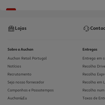
-25%
Lojas
Contac
Sobre a Auchan
Entregas
Auchan Retail Portugal
Entrega em c
Pó Got2b Texturante Volume Instântaneo 10g
Notícias
Recolha Driv
494 €/Kg
Price reduced from
to
6,59 €
Recrutamento
Recolha Expr
4,94 €
Promoção
Seja nosso fornecedor
Recolha em L
Campanhas e Passatempos
Recolha num 
Auchan&Eu
Taxas de Ent