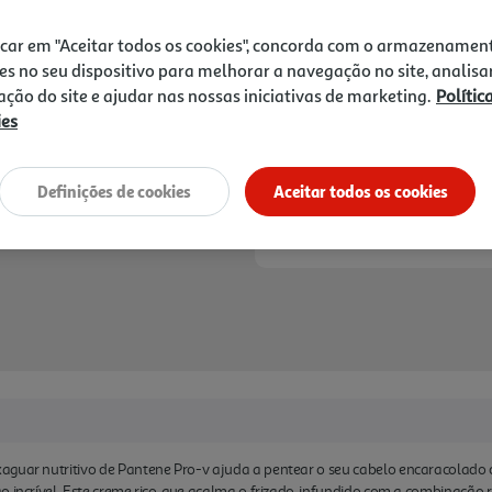
9,99 €
icar em "Aceitar todos os cookies", concorda com o armazenamen
Notas de preparação
es no seu dispositivo para melhorar a navegação no site, analisa
zação do site e ajudar nas nossas iniciativas de marketing.
Polític
ies
Definições de cookies
Aceitar todos os cookies
aguar nutritivo de Pantene Pro-v ajuda a pentear o seu cabelo encaracolado 
 incrível. Este creme rico, que acalma o frizado, infundido com a combinação r