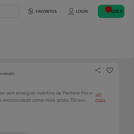
FAVORITOS
LOGIN
0,00 €
avaliação
ear sem enxaguar nutritivo de Pantene Pro-v
ver
mais
lo encaracolado como mais gosta. Dá aos
natural e uma finalização incrível. Este creme
 infundido com a combinação rica de vitamina
 seu cabelo encaracolado um efeito mola e
 térmica para o cabeloy.