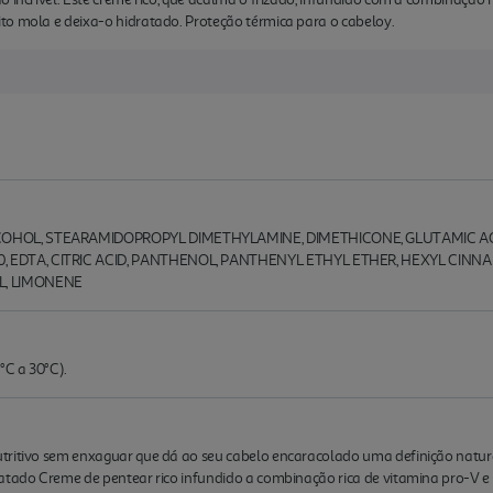
to mola e deixa-o hidratado. Proteção térmica para o cabeloy.
COHOL, STEARAMIDOPROPYL DIMETHYLAMINE, DIMETHICONE, GLUTAMIC AC
 EDTA, CITRIC ACID, PANTHENOL, PANTHENYL ETHYL ETHER, HEXYL CINN
L, LIMONENE
°C a 30°C).
utritivo sem enxaguar que dá ao seu cabelo encaracolado uma definição natu
atado Creme de pentear rico infundido a combinação rica de vitamina pro-V e