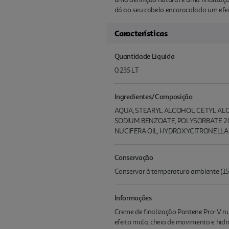
dá ao seu cabelo encaracolado um efei
Características
Quantidade Liquida
0.235 LT
Ingredientes/Composição
AQUA, STEARYL ALCOHOL, CETYL AL
SODIUM BENZOATE, POLYSORBATE 20,
NUCIFERA OIL, HYDROXYCITRONELLA
Conservação
Conservar à temperatura ambiente (15
Informações
Creme de finalização Pantene Pro-V n
efeito mola, cheio de movimento e hidr