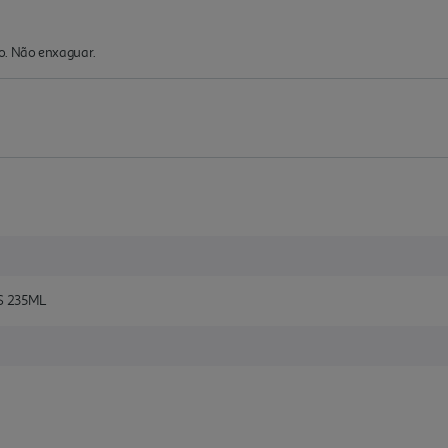
o. Não enxaguar.
S 235ML