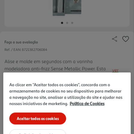
Faça a sua avaliação
Ref. / EAN:
8721382706084
Alise e molde em segundos com a varinha
modeladora anti-frizz Sense Metallic Power. Esta
ver
prática varinha em gel remove os pelos rebeldes e
mais
os pelos novos, proporcionando um acabamento
Ao clicar em "Aceitar todos os cookies", concorda com o
1.87 €/un
limpo e impecável.
armazenamento de cookies no seu dispositivo para melhorar
a navegação no site, analisar a utilização do site e ajudar nas
nossas iniciativas de marketing.
Política de Cookies
1,87 €
Aceitar todos os cookies
Notas de preparação