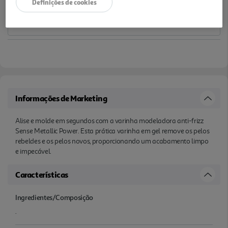
Definições de cookies
Informações de Marketing
Alise e molde em segundos com a varinha modeladora anti-frizz
Sense Metallic Power. Esta prática varinha em gel remove os pelos
rebeldes e os pelos novos, proporcionando um acabamento limpo
e impecável.
Características
Ingredientes/Composição
.