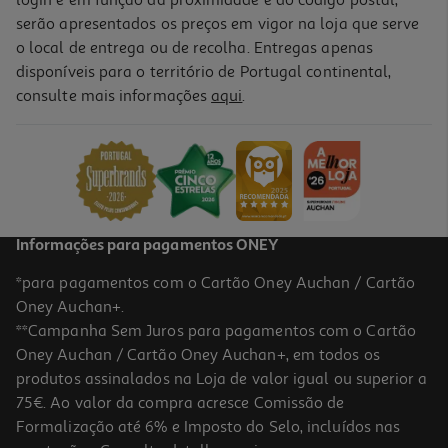
serão apresentados os preços em vigor na loja que serve
o local de entrega ou de recolha. Entregas apenas
disponíveis para o território de Portugal continental,
consulte mais informações
aqui
.
Gelatina Capilar Skala 1000g
8.99 €/Kg
8,99 €
Informações para pagamentos ONEY
*para pagamentos com o Cartão Oney Auchan / Cartão
Oney Auchan+.
**Campanha Sem Juros para pagamentos com o Cartão
Oney Auchan / Cartão Oney Auchan+, em todos os
produtos assinalados na Loja de valor igual ou superior a
75€. Ao valor da compra acresce Comissão de
Formalização até 6% e Imposto do Selo, incluídos nas