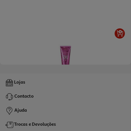
Hair Styling Cream Sence 150ml
Lojas
2.49 €/un
Contacto
2,49 €
Ajuda
Trocas e Devoluções