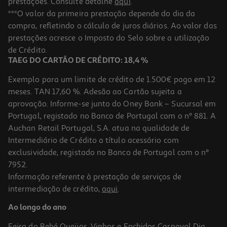
prestações. Consulte detalhe
aqui
.
Gel Fructis Wet Shine 200ml
***O valor da primeira prestação depende do dia da
compra, refletindo o cálculo de juros diários. Ao valor das
27.45 €/Lt
prestações acresce o Imposto do Selo sobre a utilização
5,49 €
de Crédito.
TAEG DO CARTÃO DE CRÉDITO: 18,4 %
Exemplo para um limite de crédito de 1.500€ pago em 12
meses. TAN 17,60 %. Adesão ao Cartão sujeita a
aprovação. Informe-se junto do Oney Bank – Sucursal em
Portugal, registado no Banco de Portugal com o nº 881. A
Auchan Retail Portugal, S.A. atua na qualidade de
Intermediário de Crédito a título acessório com
exclusividade, registado no Banco de Portugal com o nº
7952.
Informação referente à prestação de serviços de
intermediação de crédito,
aqui
.
Gel Got2b Curl Defining 150 Ml
Ao longo do ano
39.93 €/Lt
Feira do Bebé
Queijos, Vinhos e Enchidos
Carnaval
Dia