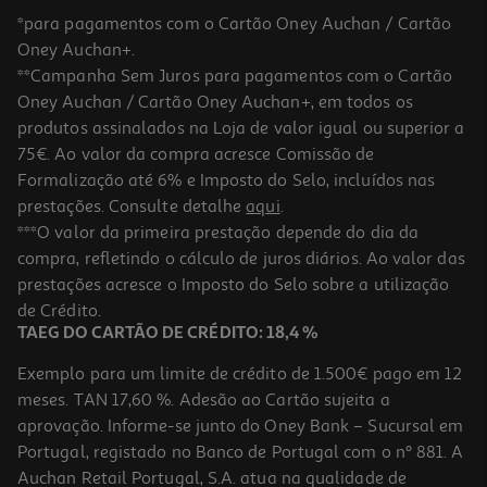
*para pagamentos com o Cartão Oney Auchan / Cartão
Oney Auchan+.
**Campanha Sem Juros para pagamentos com o Cartão
Oney Auchan / Cartão Oney Auchan+, em todos os
produtos assinalados na Loja de valor igual ou superior a
75€. Ao valor da compra acresce Comissão de
Formalização até 6% e Imposto do Selo, incluídos nas
prestações. Consulte detalhe
aqui
.
4.0
(1)
Boiao Bio Pure Holle Batata/abob/curgete 6m 190g
***O valor da primeira prestação depende do dia da
compra, refletindo o cálculo de juros diários. Ao valor das
8.58 €/Kg
prestações acresce o Imposto do Selo sobre a utilização
1,63 €
de Crédito.
TAEG DO CARTÃO DE CRÉDITO: 18,4 %
Exemplo para um limite de crédito de 1.500€ pago em 12
meses. TAN 17,60 %. Adesão ao Cartão sujeita a
aprovação. Informe-se junto do Oney Bank – Sucursal em
Portugal, registado no Banco de Portugal com o nº 881. A
Auchan Retail Portugal, S.A. atua na qualidade de