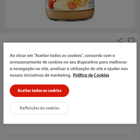
Faça a sua avaliação
Ref. / EAN:
7640230490801
Ao clicar em "Aceitar todos os cookies", concorda com o
armazenamento de cookies no seu dispositivo para melhorar
9.95 €/Kg
a navegação no site, analisar a utilização do site e ajudar nas
nossas iniciativas de marketing.
Política de Cookies
1,89 €
Aceitar todos os cookies
Notas de preparação
Definições de cookies