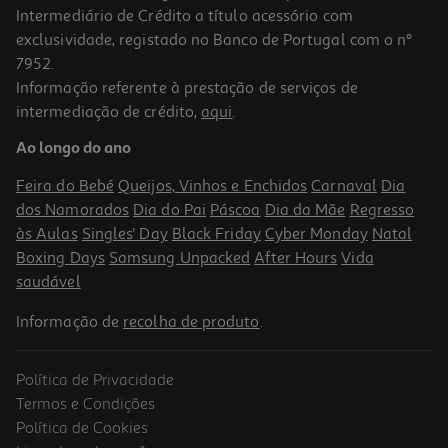
Intermediário de Crédito a título acessório com
exclusividade, registado no Banco de Portugal com o nº
7952.
Informação referente à prestação de serviços de
5.0
(1)
intermediação de crédito,
aqui
.
Boião Bio Pure Holle Maçã E Mirtilo 5m 190g
Ao longo do ano
9.95 €/Kg
Feira do Bebé
Queijos, Vinhos e Enchidos
Carnaval
Dia
1,89 €
dos Namorados
Dia do Pai
Páscoa
Dia da Mãe
Regresso
às Aulas
Singles' Day
Black Friday
Cyber Monday
Natal
Boxing Days
Samsung Unpacked
After Hours
Vida
saudável
Informação de
recolha de produto
.
Política de Privacidade
Termos e Condições
Política de Cookies