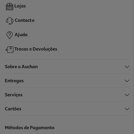
Boiao Bio Pure Holle Pera 4m 125g
Lojas
13.04 €/Kg
Contacto
1,63 €
Ajuda
Trocas e Devoluções
Sobre a Auchan
Entregas
Serviços
Cartões
Pure Bio Holle Abobora Arroz 5m 190g
8.58 €/Kg
Métodos de Pagamento
1,63 €