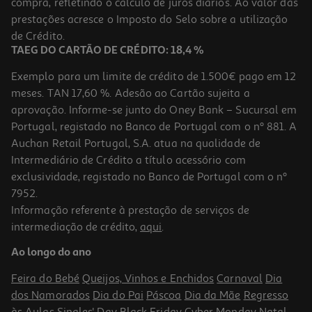
compra, refletindo o cálculo de juros diários. Ao valor das
0.09 €/un
prestações acresce o Imposto do Selo sobre a utilização
1,89 €
de Crédito.
TAEG DO CARTÃO DE CRÉDITO: 18,4 %
Exemplo para um limite de crédito de 1.500€ pago em 12
meses. TAN 17,60 %. Adesão ao Cartão sujeita a
aprovação. Informe-se junto do Oney Bank – Sucursal em
Portugal, registado no Banco de Portugal com o nº 881. A
Auchan Retail Portugal, S.A. atua na qualidade de
Intermediário de Crédito a título acessório com
exclusividade, registado no Banco de Portugal com o nº
7952.
Informação referente à prestação de serviços de
4.0
(4)
intermediação de crédito,
aqui
.
Infusão Auchan Bio Rooibos 20 Saquetas
Ao longo do ano
0.09 €/un
Feira do Bebé
Queijos, Vinhos e Enchidos
Carnaval
Dia
1,89 €
dos Namorados
Dia do Pai
Páscoa
Dia da Mãe
Regresso
às Aulas
Singles' Day
Black Friday
Cyber Monday
Natal