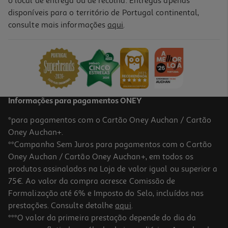
o local de entrega ou de recolha. Entregas apenas
disponíveis para o território de Portugal continental,
5.0
(3)
consulte mais informações
aqui
.
Infusão Auchan Bio Hortelã-Pimenta 20 Saquetas
0.09 €/un
1,89 €
Informações para pagamentos ONEY
*para pagamentos com o Cartão Oney Auchan / Cartão
Oney Auchan+.
**Campanha Sem Juros para pagamentos com o Cartão
Oney Auchan / Cartão Oney Auchan+, em todos os
produtos assinalados na Loja de valor igual ou superior a
75€. Ao valor da compra acresce Comissão de
Formalização até 6% e Imposto do Selo, incluídos nas
prestações. Consulte detalhe
aqui
.
4.3
(3)
Infusão Auchan Bio Da Noite 20 Saquetas
***O valor da primeira prestação depende do dia da