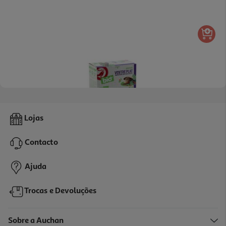
4.8
(10)
Infusão Auchan Bio Barriga Lisa 20 Saquetas
Lojas
0.08 €/un
Contacto
1,69 €
Ajuda
Trocas e Devoluções
Sobre a Auchan