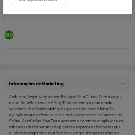
Informações de Marketing
Ambiente, Vegan,Vegetariano,Biológico,Sem Glúten, Com alcaçuz,
dente-de-leão e canela A Yogi Tea® contempla uma ampla
variedade de infusões biológicas que tem por base a filosofia
ayurvédica que defende que a cura do corpo reside na mente e no
Spírito. As infusões Yogi Tea® possuem os aromas complexos e os
sabores exóticos naturais de plantas e especiarias biológicas que
ajudam a recuperar o equilíbrio do eu corpo, mente e espírito e a