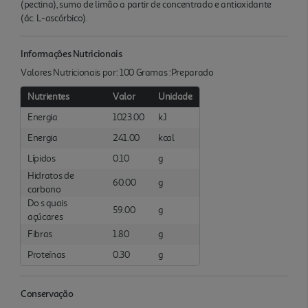
(pectina), sumo de limão a partir de concentrado e antioxidante
(ác. L-ascórbico).
Informações Nutricionais
Valores Nutricionais por: 100 Gramas :Preparado
Nutrientes
Valor
Unidade
Energia
1023.00
kJ
Energia
241.00
kcal
Lípidos
0.10
g
Hidratos de
60.00
g
carbono
Do s quais
59.00
g
açúcares
Fibras
1.80
g
Proteínas
0.30
g
Conservação