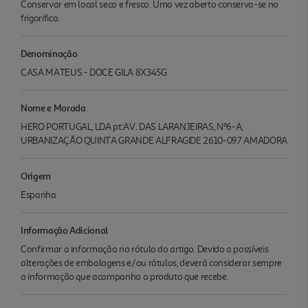
Conservar em local seco e fresco. Uma vez aberto conserva-se no
frigorifico.
Denominação
CASA MATEUS - DOCE GILA 8X345G
Nome e Morada
HERO PORTUGAL, LDA pt:AV. DAS LARANJEIRAS, Nº6-A,
URBANIZAÇÃO QUINTA GRANDE ALFRAGIDE 2610-097 AMADORA
Origem
Espanha
Informação Adicional
Confirmar a informação no rótulo do artigo. Devido a possíveis
alterações de embalagens e/ou rótulos, deverá considerar sempre
a informação que acompanha o produto que recebe.