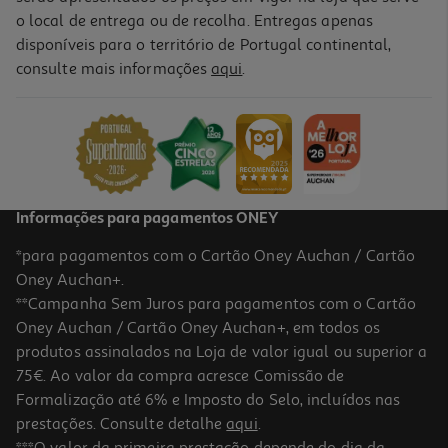
o local de entrega ou de recolha. Entregas apenas
disponíveis para o território de Portugal continental,
consulte mais informações
aqui
.
Doce Extra 50% Frutos Auchan Ameixa 360 G
6.53 €/Kg
2,35 €
Informações para pagamentos ONEY
*para pagamentos com o Cartão Oney Auchan / Cartão
Oney Auchan+.
**Campanha Sem Juros para pagamentos com o Cartão
Oney Auchan / Cartão Oney Auchan+, em todos os
produtos assinalados na Loja de valor igual ou superior a
75€. Ao valor da compra acresce Comissão de
Formalização até 6% e Imposto do Selo, incluídos nas
prestações. Consulte detalhe
aqui
.
4.5
(4)
Doce Auchan Extra 50% Frutos Amora 360g
***O valor da primeira prestação depende do dia da