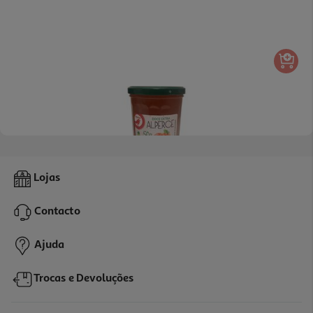
4.6
(5)
Doce Auchan Extra 50% Frutos Alperce 360g
Lojas
6.08 €/Kg
Contacto
2,19 €
Ajuda
Trocas e Devoluções