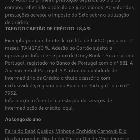
compra, refletindo o cálculo de juros diários. Ao valor das
6.53 €/Kg
prestações acresce o Imposto do Selo sobre a utilização
2,35 €
de Crédito.
TAEG DO CARTÃO DE CRÉDITO: 18,4 %
Exemplo para um limite de crédito de 1.500€ pago em 12
meses. TAN 17,60 %. Adesão ao Cartão sujeita a
aprovação. Informe-se junto do Oney Bank – Sucursal em
Portugal, registado no Banco de Portugal com o nº 881. A
Auchan Retail Portugal, S.A. atua na qualidade de
Intermediário de Crédito a título acessório com
exclusividade, registado no Banco de Portugal com o nº
7952.
Informação referente à prestação de serviços de
4.9
(10)
intermediação de crédito,
aqui
.
Doce Extra 50% Frutos Auchan Mirtilo 360g
Ao longo do ano
6.08 €/Kg
Feira do Bebé
Queijos, Vinhos e Enchidos
Carnaval
Dia
2,19 €
dos Namorados
Dia do Pai
Páscoa
Dia da Mãe
Regresso