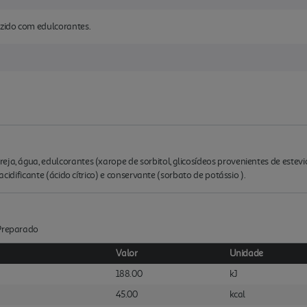
uzido com edulcorantes.
ja, água, edulcorantes (xarope de sorbitol, glicosídeos provenientes de estevio
, acidificante (ácido cítrico) e conservante (sorbato de potássio ).
:Preparado
Valor
Unidade
188.00
kJ
45.00
kcal