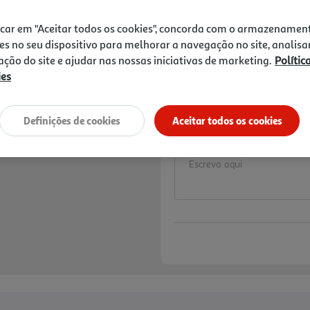
Price reduced from
to
4,29 €
3,03 €
icar em "Aceitar todos os cookies", concorda com o armazenamen
Promoção:
de 5/8/2026 a 18/8/2026
es no seu dispositivo para melhorar a navegação no site, analisa
zação do site e ajudar nas nossas iniciativas de marketing.
Polític
PREÇO ESPECIAL CL
ies
De 5/8/2026 a 18/8/
Preço exclusivo para
aplicado já refletido 
Definições de cookies
Aceitar todos os cookies
Notas de preparação