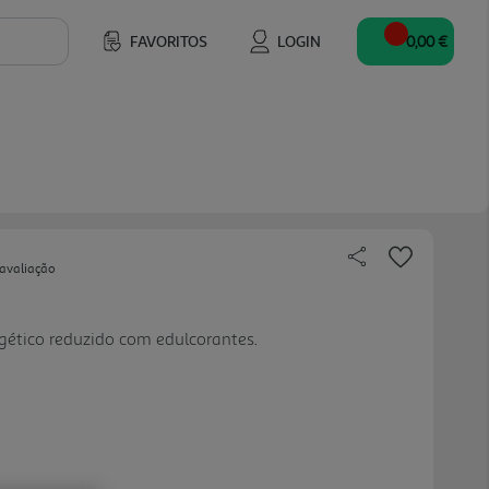
FAVORITOS
LOGIN
0,00 €
 avaliação
rgético reduzido com edulcorantes.