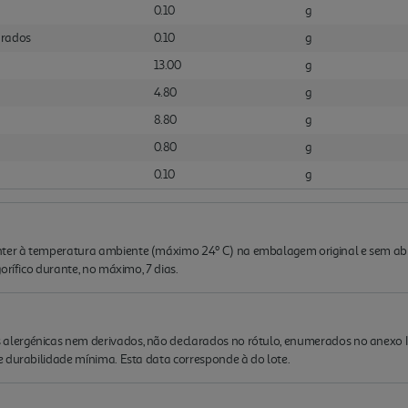
0.10
g
urados
0.10
g
13.00
g
4.80
g
8.80
g
0.80
g
0.10
g
er à temperatura ambiente (máximo 24º C) na embalagem original e sem abr
orífico durante, no máximo, 7 dias.
lergénicas nem derivados, não declarados no rótulo, enumerados no anexo 
 durabilidade mínima. Esta data corresponde à do lote.