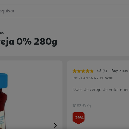
squisar
as
reja 0% 280g
4.8
(4)
Faça a sua
Leu
4
Ref. / EAN:
5607238034910
avaliações.
Link
Doce de cereja de valor ene
para
a
mesma
página.
10.82 €/Kg
-29%
Next