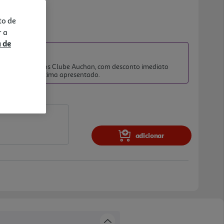
to de
r a
a de
UBE AUCHAN
2026
 clientes membros Clube Auchan, com desconto imediato
no preço final acima apresentado.
adicionar