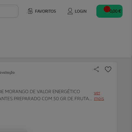
FAVORITOS
LOGIN
0,00 €
avaliação
 DE MORANGO DE VALOR ENERGÉTICO
ver
mais
NTES PREPARADO COM 50 GR DE FRUTA
. UM CONSUMO EXCESSIVO PODE TER UM
IÇÃO DE AÇUCARES. CONTÉM AÇUCARES
S.