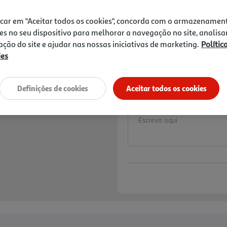
Price reduced from
to
4,29 €
3,00 €
icar em "Aceitar todos os cookies", concorda com o armazenamen
Promoção:
de 30/7/2026 a 18/8/2026
es no seu dispositivo para melhorar a navegação no site, analisa
zação do site e ajudar nas nossas iniciativas de marketing.
Polític
6% DESCONTO IMEDI
ies
De 30/7/2026 a 31/
Preço exclusivo para
aplicado já refletido 
Definições de cookies
Aceitar todos os cookies
Notas de preparação