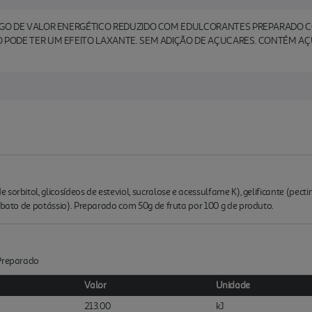
GO DE VALOR ENERGÉTICO REDUZIDO COM EDULCORANTES PREPARADO COM
 PODE TER UM EFEITO LAXANTE. SEM ADIÇÃO DE AÇUCARES. CONTÉM 
orbitol, glicosídeos de esteviol, sucralose e acessulfame K), gelificante (pecti
orbato de potássio). Preparado com 50g de fruta por 100 g de produto.
:Preparado
Valor
Unidade
213.00
kJ