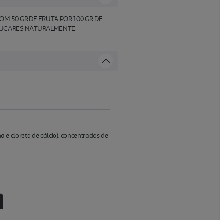
 50 GR DE FRUTA POR 100 GR DE
AÇUCARES NATURALMENTE
na e cloreto de cálcio), concentrados de