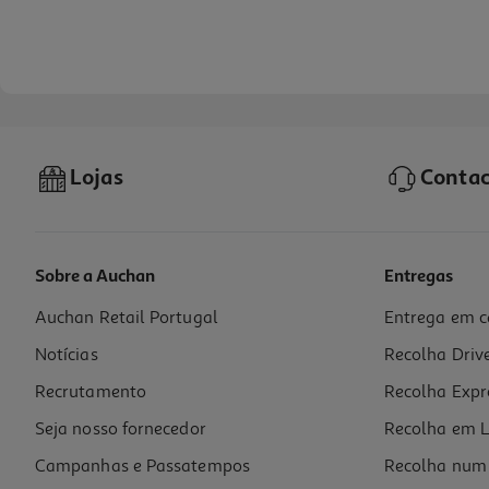
Lojas
Contac
Sobre a Auchan
Entregas
Auchan Retail Portugal
Entrega em c
Citrinada Auchan 28% De Frutos Laranja 360g
Notícias
Recolha Driv
3.86 €/Kg
Recrutamento
Recolha Expr
1,39 €
Seja nosso fornecedor
Recolha em L
Campanhas e Passatempos
Recolha num 