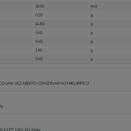
51.00
kcal
0.20
g
14.80
g
5.40
g
9.40
g
1.60
g
0.40
g
CO UMA VEZ ABERTO CONSERVAR NO FRIGORÍFICO
0%
N.6 12ºC 1495-161 Algés