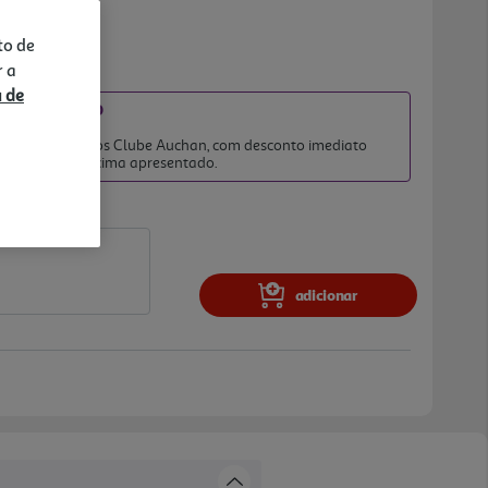
to de
r a
a de
ATO INCLUÍDO
8/2026
 clientes membros Clube Auchan, com desconto imediato
no preço final acima apresentado.
adicionar