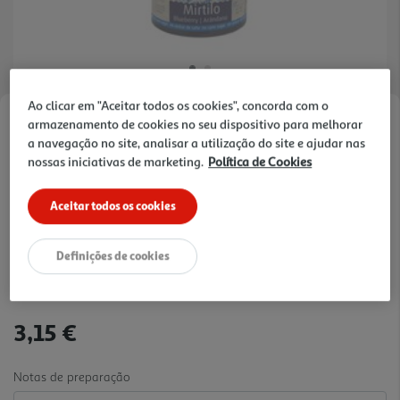
Ao clicar em "Aceitar todos os cookies", concorda com o
armazenamento de cookies no seu dispositivo para melhorar
Faça a sua avaliação
a navegação no site, analisar a utilização do site e ajudar nas
Ref. / EAN:
5605466915322
nossas iniciativas de marketing.
Política de Cookies
Este doce pode ser utilizado como ingrediente em
sobremesas ou consumido simples acompanhado
Aceitar todos os cookies
ver
de tostas, pão, bolachas, waffles ou iogurte
mais
natural.
12.6 €/un
Definições de cookies
3,15 €
Notas de preparação