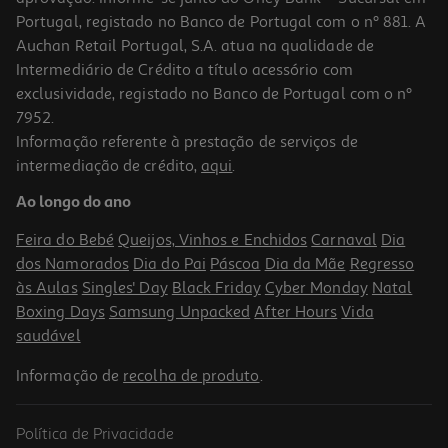
Portugal, registado no Banco de Portugal com o nº 881. A
Auchan Retail Portugal, S.A. atua na qualidade de
Intermediário de Crédito a título acessório com
exclusividade, registado no Banco de Portugal com o nº
7952.
Informação referente à prestação de serviços de
intermediação de crédito,
aqui
.
Ao longo do ano
Feira do Bebé
Queijos, Vinhos e Enchidos
Carnaval
Dia
dos Namorados
Dia do Pai
Páscoa
Dia da Mãe
Regresso
às Aulas
Singles' Day
Black Friday
Cyber Monday
Natal
Boxing Days
Samsung Unpacked
After Hours
Vida
saudável
Informação de
recolha de produto
.
Política de Privacidade