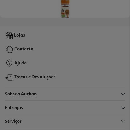
5.0
(5)
Canela Auchan Bio Moída Frasco 27g
Lojas
40.37 €/Kg
Contacto
1,09 €
Ajuda
Trocas e Devoluções
Sobre a Auchan
Entregas
Serviços