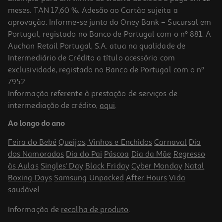
meses. TAN 17,60 %. Adesão ao Cartão sujeita a
aprovação. Informe-se junto do Oney Bank – Sucursal em
Portugal, registado no Banco de Portugal com o nº 881. A
Auchan Retail Portugal, S.A. atua na qualidade de
Intermediário de Crédito a título acessório com
exclusividade, registado no Banco de Portugal com o nº
7952.
Informação referente à prestação de serviços de
4.0
(1)
intermediação de crédito,
aqui
.
Gengibre Margão Moído Bio 32g
Ao longo do ano
134.06 €/Kg
Feira do Bebé
Queijos, Vinhos e Enchidos
Carnaval
Dia
4,29 €
dos Namorados
Dia do Pai
Páscoa
Dia da Mãe
Regresso
às Aulas
Singles' Day
Black Friday
Cyber Monday
Natal
Boxing Days
Samsung Unpacked
After Hours
Vida
saudável
Informação de
recolha de produto
.