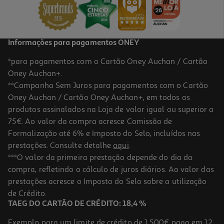
3,49 €
Informações para pagamentos ONEY
*para pagamentos com o Cartão Oney Auchan / Cartão
Oney Auchan+.
**Campanha Sem Juros para pagamentos com o Cartão
Oney Auchan / Cartão Oney Auchan+, em todos os
produtos assinalados na Loja de valor igual ou superior a
75€. Ao valor da compra acresce Comissão de
Formalização até 6% e Imposto do Selo, incluídos nas
prestações. Consulte detalhe
aqui
.
Paus De Canela Lebensbaum Inteiros Ceylon Bio 6 Peças
***O valor da primeira prestação depende do dia da
compra, refletindo o cálculo de juros diários. Ao valor das
28.25 €/Kg
prestações acresce o Imposto do Selo sobre a utilização
3,39 €
de Crédito.
TAEG DO CARTÃO DE CRÉDITO: 18,4 %
Exemplo para um limite de crédito de 1.500€ pago em 12