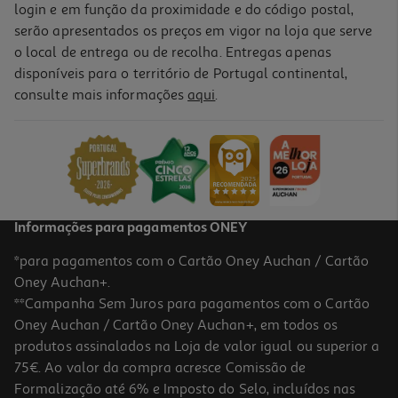
login e em função da proximidade e do código postal,
serão apresentados os preços em vigor na loja que serve
o local de entrega ou de recolha. Entregas apenas
disponíveis para o território de Portugal continental,
3.8
(6)
consulte mais informações
aqui
.
Pãezinhos Auchan Torrados Tomate E Oregãos 160g
7.44 €/Kg
1,19 €
Informações para pagamentos ONEY
*para pagamentos com o Cartão Oney Auchan / Cartão
Oney Auchan+.
**Campanha Sem Juros para pagamentos com o Cartão
Oney Auchan / Cartão Oney Auchan+, em todos os
produtos assinalados na Loja de valor igual ou superior a
75€. Ao valor da compra acresce Comissão de
Formalização até 6% e Imposto do Selo, incluídos nas