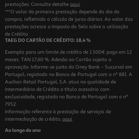
prestações. Consulte detalhe
aqui
.
4.7
(53)
Mini Auchan Tostas De Trigo 350g
***O valor da primeira prestação depende do dia da
compra, refletindo o cálculo de juros diários. Ao valor das
5.97 €/Kg
prestações acresce o Imposto do Selo sobre a utilização
2,09 €
de Crédito.
TAEG DO CARTÃO DE CRÉDITO: 18,4 %
Exemplo para um limite de crédito de 1.500€ pago em 12
meses. TAN 17,60 %. Adesão ao Cartão sujeita a
aprovação. Informe-se junto do Oney Bank – Sucursal em
Portugal, registado no Banco de Portugal com o nº 881. A
Auchan Retail Portugal, S.A. atua na qualidade de
Intermediário de Crédito a título acessório com
exclusividade, registado no Banco de Portugal com o nº
7952.
Informação referente à prestação de serviços de
intermediação de crédito,
aqui
.
Mini Crackers La Finestra Trigo Bio 250 G
Ao longo do ano
11.96 €/Kg