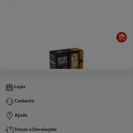
4.8
(16)
Tostas Auchan Finas Trigo Sem Óleo Palma 100g
Lojas
12.9 €/Kg
Contacto
1,29 €
Ajuda
Trocas e Devoluções