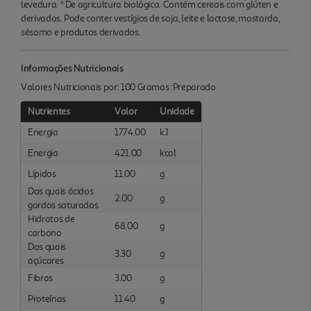
levedura. * De agricultura biológica. Contém cereais com glúten e
derivados. Pode conter vestígios de soja, leite e lactose, mostarda,
sésamo e produtos derivados.
Informações Nutricionais
Valores Nutricionais por: 100 Gramas :Preparado
Nutrientes
Valor
Unidade
Energia
1774.00
kJ
Energia
421.00
kcal
Lípidos
11.00
g
Dos quais ácidos
2.00
g
gordos saturados
Hidratos de
68.00
g
carbono
Dos quais
3.30
g
açúcares
Fibras
3.00
g
Proteínas
11.40
g