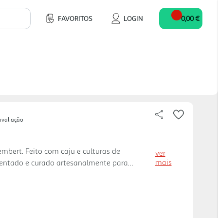
FAVORITOS
LOGIN
0,00 €
avaliação
mbert. Feito com caju e culturas de
ver
mais
entado e curado artesanalmente para
a capa branca e sabores do camembert.