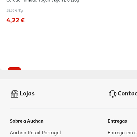
Curado Fumado Yogan Vegan Bio 110g
38.36 €/Kg
4,22 €
-19%
Lojas
Contac
Sobre a Auchan
Entregas
Auchan Retail Portugal
Entrega em c
Creme De Amendoa Yogan Vegan Bio 150g