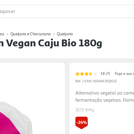
squisar
cos
Queijaria e Charcutaria
Queijaria
n Vegan Caju Bio 180g
3.6
(7)
Faça a sua 
Leu
7
Ref. / EAN:
5600643518532
avaliações.
Link
Alternativa vegetal ao came
para
fermentação vegetais. Ferm
a
mesma
desenvolver a característic
página.
33.72 €/Kg
-24%