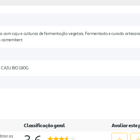
to com caju e culturas de fermentação vegetais. Fermentado e curado artesa
do camembert.
CAJU BIO 180G