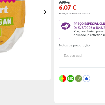
Price reduced from
to
7,99 €
6,07 €
Promoção:
de 29/7/2026 a 18/8/2026
Next
PREÇO ESPECIAL CL
De 5/8/2026 a 18/8/
Preço exclusivo para
aplicado já refletido 
Notas de preparação