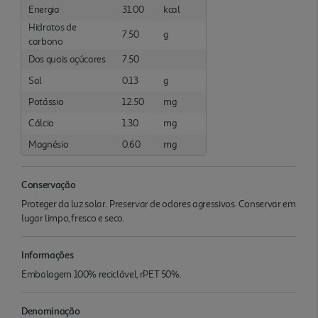
Energia
31.00
kcal
Hidratos de
7.50
g
carbono
Dos quais açúcares
7.50
Sal
0.13
g
Potássio
12.50
mg
Cálcio
1.30
mg
Magnésio
0.60
mg
Conservação
Proteger da luz solar. Preservar de odores agressivos. Conservar em
lugar limpo, fresco e seco.
Informações
Embalagem 100% reciclável, rPET 50%.
Denominação