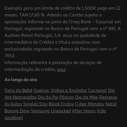
Exemplo para um limite de crédito de 1.500€ pago em 12
meses. TAN 17,60 %. Adesão ao Cartão sujeita a
aprovação. Informe-se junto do Oney Bank – Sucursal em
Portugal, registado no Banco de Portugal com o nº 881. A
Auchan Retail Portugal, S.A. atua na qualidade de
Intermediário de Crédito a título acessório com
exclusividade, registado no Banco de Portugal com o nº
7952.
Informação referente à prestação de serviços de
intermediação de crédito,
aqui
.
Bebida Isotónica Vitamin Well Reload Lima Limão 500ml(sdr)
Ao longo do ano
3.56 €/Lt
Feira do Bebé
Queijos, Vinhos e Enchidos
Carnaval
Dia
1,78 €
dos Namorados
Dia do Pai
Páscoa
Dia da Mãe
Regresso
+0,10 € Depósito
às Aulas
Singles' Day
Black Friday
Cyber Monday
Natal
Boxing Days
Samsung Unpacked
After Hours
Vida
saudável