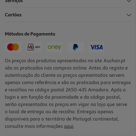
Serviços
Cartões
Bebidas Isotónicas Powerade Ice Storm Zero 0.5l (sdr)
3.18 €/Lt
Métodos de Pagamento
1,59 €
+0,10 € Depósito
Os preços dos produtos apresentados no site Auchan.pt
são os praticados nas compras online. Antes do registo e
autenticação do cliente os preços apresentados servem
apenas como referência e são os praticados para entregas
e recolhas no código postal 2650-435 Amadora. Após o
login e em função da proximidade e do código postal,
L2P1
serão apresentados os preços em vigor na loja que serve
o local de entrega ou de recolha. Entregas apenas
disponíveis para o território de Portugal continental,
consulte mais informações
aqui
.
Bebida Isotónica Enervit Laranja 250ml