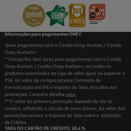
7.96 €/Lt
1,99 €
Informações para pagamentos ONEY
*para pagamentos com o Cartão Oney Auchan / Cartão
Oney Auchan+.
**Campanha Sem Juros para pagamentos com o Cartão
Oney Auchan / Cartão Oney Auchan+, em todos os
L2P1
produtos assinalados na Loja de valor igual ou superior a
75€. Ao valor da compra acresce Comissão de
Formalização até 6% e Imposto do Selo, incluídos nas
prestações. Consulte detalhe
aqui
.
Bebida Isotónica Enervit Lima/ Limão 250ml
***O valor da primeira prestação depende do dia da
compra, refletindo o cálculo de juros diários. Ao valor das
7.96 €/Lt
prestações acresce o Imposto do Selo sobre a utilização
1,99 €
de Crédito.
TAEG DO CARTÃO DE CRÉDITO: 18,4 %