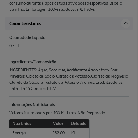
consumo durante e após as tuas atividades desportivas. Bebe-o
bem frio. Embalagem 100% reciclável, rPET 50%.
Características
Quantidade Liquida
0.5 LT
Ingredientes/Composição
INGREDIENTES: Água, Sacarose, Acidificante Ácido cítrico, Sais
Minerais: Citrato de Sódio, Citrato de Potássio, Cloreto de Magnésio,
Cloreto de Cálcio e Fosfato de Potássio, Aromas, Estabilizadores:
E414 ; E445, Corante: E122
Informações Nutricionais
Valores Nutricionais por: 100 Mililitros :Não Preparado
Nutrientes
Valor
Unidade
Energia
132.00
kJ