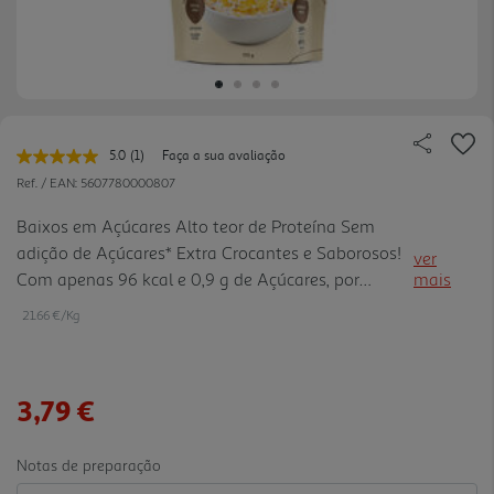
5.0
(1)
Faça a sua avaliação
Leu
uma
Ref. / EAN:
5607780000807
avaliação.
Link
Baixos em Açúcares Alto teor de Proteína Sem
para
adição de Açúcares* Extra Crocantes e Saborosos!
a
ver
mesma
Com apenas 96 kcal e 0,9 g de Açúcares, por
mais
página.
porção (25 g) *Contém açúcares naturalmente
21.66 €/Kg
presentes.
3,79 €
Notas de preparação