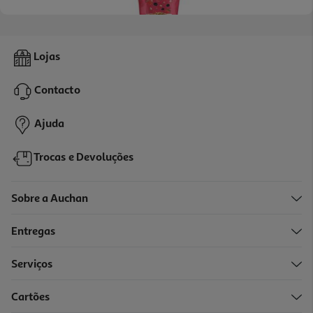
5.0
(1)
Granola Prozis Proteica Frutos Bosque 250g
Lojas
19.96 €/Kg
Contacto
4,99 €
Ajuda
Trocas e Devoluções
Sobre a Auchan
Entregas
Serviços
5.0
(2)
Cartões
Protein Muesli Prozis Chocolate 400g