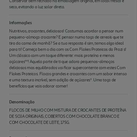
Conservar bem fechado na embalagem original, em local fresco e
seco, evitando a luz solar direta.
Informações
Nutritivos, crocantes, deliciosos! Costumas acordar a pensar num
pequeno-almoço crocante? E pensar numa taça de cereais que te
tira da cama de manhã? Se a tua resposta é sim, temos algo ideal
para ti! Começa bem o dia com os Corn Flakes Proteicos da Prozi s!
Um clássico com um toque diferente: mais proteína e menos
açúcares**! Aquela parte de ti que adora pequenos-almoços
deliciosos mas equilibrados vai ficar supercontente com estes Corn
Flakes Proteicos. Flocos grandes e crocantes com um sabor intenso
e uma textura incrível, sem adição de açúcares*. Uma taça de
benefícios que vais adorar comer!
Denominação
FLOCOS DE MILHO COM MISTURA DE CROCANTES DE PROTEÍNA
DE SOJA ORIGINAIS, COBERTOS COM CHOCOLATE BRANCO E
COM CHOCOLATE DE LEITE, 175G.