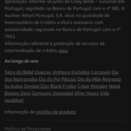
aprovação. Informe-se junto do Oney Bank – Sucursal em
Portugal, registado no Banco de Portugal com o nº 881. A
Auchan Retail Portugal, S.A. atua na qualidade de
Intermediário de Crédito a título acessório com
exclusividade, registado no Banco de Portugal com o nº
7952.
Informação referente à prestação de serviços de
intermediação de crédito,
aqui
.
Granola Proteica Sante Go On Brownie & Cereja 300gr
Ao longo do ano
16.3 €/Kg
Feira do Bebé
Queijos, Vinhos e Enchidos
Carnaval
Dia
4,89 €
dos Namorados
Dia do Pai
Páscoa
Dia da Mãe
Regresso
às Aulas
Singles' Day
Black Friday
Cyber Monday
Natal
Boxing Days
Samsung Unpacked
After Hours
Vida
saudável
Informação de
recolha de produto
.
Política de Privacidade