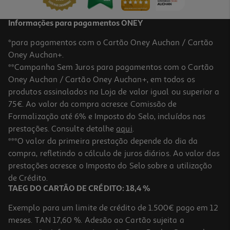
Informações para pagamentos ONEY
*para pagamentos com o Cartão Oney Auchan / Cartão
Oney Auchan+.
**Campanha Sem Juros para pagamentos com o Cartão
Oney Auchan / Cartão Oney Auchan+, em todos os
produtos assinalados na Loja de valor igual ou superior a
75€. Ao valor da compra acresce Comissão de
Formalização até 6% e Imposto do Selo, incluídos nas
prestações. Consulte detalhe
aqui
.
Granola Proteica Sante Go On Avelã & Amend & Choc 300gr
***O valor da primeira prestação depende do dia da
compra, refletindo o cálculo de juros diários. Ao valor das
16.3 €/Kg
prestações acresce o Imposto do Selo sobre a utilização
4,89 €
de Crédito.
TAEG DO CARTÃO DE CRÉDITO: 18,4 %
Exemplo para um limite de crédito de 1.500€ pago em 12
meses. TAN 17,60 %. Adesão ao Cartão sujeita a