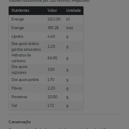
Valores Nutricionais por: 100 Gramas :Preparado
Nutrientes
Valor
Unidade
Energia
1612.00
kJ
Energia
385.28
kcal
Lípidos
4.40
g
Dos quais ácidos
2.20
g
gordos saturados
Hidratos de
66.00
g
carbono
Dos quais
3.50
g
açúcares
Dos quais polióis
1.70
g
Fibras
2.20
g
Proteínas
20.00
g
Sal
1.72
g
Conservação