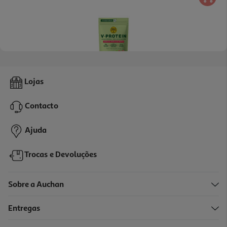
4.7
(3)
Proteína Goldnutrition V-Protein Vegetal Morango 240g
Lojas
62.46 €/Kg
Contacto
14,99 €
Ajuda
Trocas e Devoluções
Sobre a Auchan
Entregas