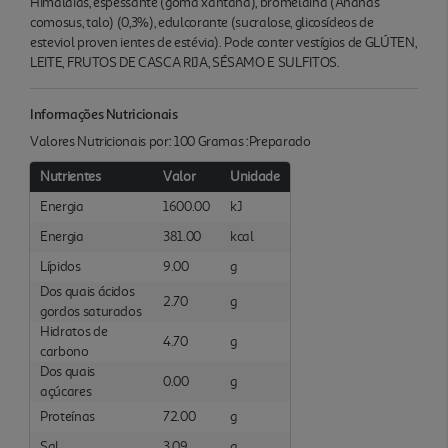
Himalaias, espessante (goma xantana), bromelaína (Ananas
comosus, talo) (0,3%), edulcorante (sucralose, glicosídeos de
esteviol proven ientes de estévia). Pode conter vestígios de GLÚTEN,
LEITE, FRUTOS DE CASCA RIJA, SÉSAMO E SULFITOS.
Informações Nutricionais
Valores Nutricionais por: 100 Gramas :Preparado
Nutrientes
Valor
Unidade
Energia
1600.00
kJ
Energia
381.00
kcal
Lípidos
9.00
g
Dos quais ácidos
2.70
g
gordos saturados
Hidratos de
4.70
g
carbono
Dos quais
0.00
g
açúcares
Proteínas
72.00
g
Sal
3.09
g