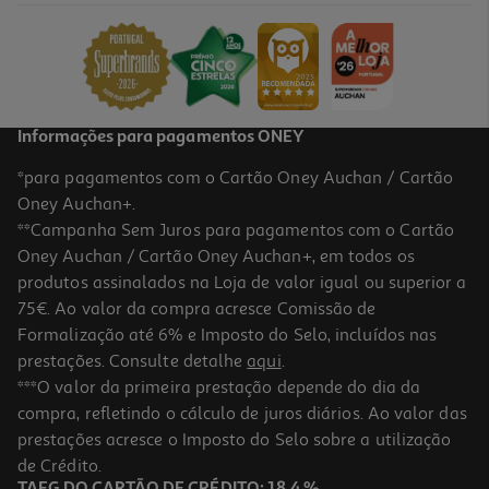
62.46 €/Kg
14,99 €
Informações para pagamentos ONEY
*para pagamentos com o Cartão Oney Auchan / Cartão
Oney Auchan+.
**Campanha Sem Juros para pagamentos com o Cartão
Oney Auchan / Cartão Oney Auchan+, em todos os
produtos assinalados na Loja de valor igual ou superior a
75€. Ao valor da compra acresce Comissão de
Formalização até 6% e Imposto do Selo, incluídos nas
prestações. Consulte detalhe
aqui
.
V-Protein Goldnutrition Baunilha 720 G
***O valor da primeira prestação depende do dia da
compra, refletindo o cálculo de juros diários. Ao valor das
47.92 €/Kg
prestações acresce o Imposto do Selo sobre a utilização
34,50 €
de Crédito.
TAEG DO CARTÃO DE CRÉDITO: 18,4 %