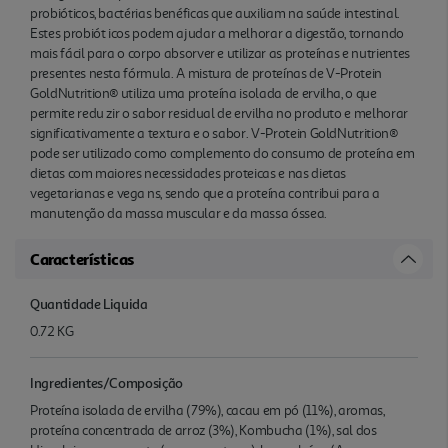
probióticos, bactérias benéficas que auxiliam na saúde intestinal.
Estes probiót icos podem ajudar a melhorar a digestão, tornando
mais fácil para o corpo absorver e utilizar as proteínas e nutrientes
presentes nesta fórmula. A mistura de proteínas de V-Protein
GoldNutrition® utiliza uma proteína isolada de ervilha, o que
permite redu zir o sabor residual de ervilha no produto e melhorar
significativamente a textura e o sabor. V-Protein GoldNutrition®
pode ser utilizado como complemento do consumo de proteína em
dietas com maiores necessidades proteicas e nas dietas
vegetarianas e vega ns, sendo que a proteína contribui para a
manutenção da massa muscular e da massa óssea.
Características
Quantidade Liquida
0.72 KG
Ingredientes/Composição
Proteína isolada de ervilha (79%), cacau em pó (11%), aromas,
proteína concentrada de arroz (3%), Kombucha (1%), sal dos