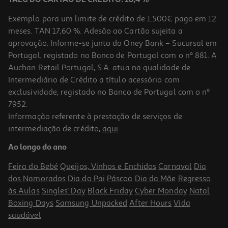
Exemplo para um limite de crédito de 1.500€ pago em 12
meses. TAN 17,60 %. Adesão ao Cartão sujeita a
aprovação. Informe-se junto do Oney Bank – Sucursal em
Portugal, registado no Banco de Portugal com o nº 881. A
Auchan Retail Portugal, S.A. atua na qualidade de
Intermediário de Crédito a título acessório com
exclusividade, registado no Banco de Portugal com o nº
7952.
Informação referente à prestação de serviços de
5.0
(2)
intermediação de crédito,
aqui
.
Proteína Goldnutrition V-Protein Vegetal Avelã 240g
Ao longo do ano
62.46 €/Kg
Feira do Bebé
Queijos, Vinhos e Enchidos
Carnaval
Dia
14,99 €
dos Namorados
Dia do Pai
Páscoa
Dia da Mãe
Regresso
às Aulas
Singles' Day
Black Friday
Cyber Monday
Natal
Boxing Days
Samsung Unpacked
After Hours
Vida
saudável