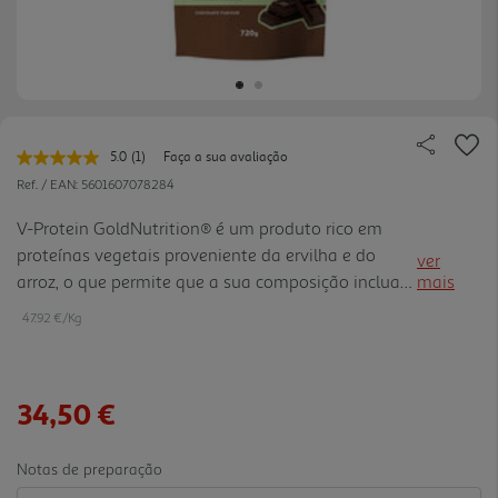
5.0
(1)
Faça a sua avaliação
Leu
uma
Ref. / EAN:
5601607078284
avaliação.
Link
V-Protein GoldNutrition® é um produto rico em
para
proteínas vegetais proveniente da ervilha e do
a
ver
mesma
arroz, o que permite que a sua composição inclua
mais
página.
todos os aminoácidos essenciais para o organismo,
47.92 €/Kg
sem adição de açúcares, contém menos de 1 g de
açúcar por batid o. Esta nova fórmula foi
enriquecida com bromelaina, uma enzima natural
34,50 €
extraída do ananás, que permite a otimização da
digestão da proteína, e kombucha. A Kombucha é
rica em probióticos, bactérias benéficas que
Notas de preparação
auxiliam na saúde intestinal. Estes probiót icos