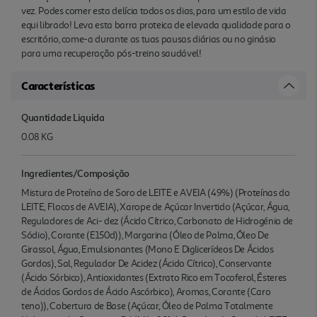
vez. Podes comer esta delícia todos os dias, para um estilo de vida
equi librado! Leva esta barra proteica de elevada qualidade para o
escritório, come-a durante as tuas pausas diárias ou no ginásio
para uma recuperação pós-treino saudável!
Características
Quantidade Liquida
0.08 KG
Ingredientes/Composição
Mistura de Proteína de Soro de LEITE e AVEIA (49%) (Proteínas do
LEITE, Flocos de AVEIA), Xarope de Açúcar Invertido (Açúcar, Água,
Reguladores de Aci- dez (Ácido Cítrico, Carbonato de Hidrogénio de
Sódio), Corante (E150d)), Margarina (Óleo de Palma, Óleo De
Girassol, Água, Emulsionantes (Mono E Diglicerídeos De Ácidos
Gordos), Sal, Regulador De Acidez (Ácido Cítrico), Conservante
(Ácido Sórbico), Antioxidantes (Extrato Rico em Tocoferol, Ésteres
de Ácidos Gordos de Ácido Ascórbico), Aromas, Corante (Caro
teno)), Cobertura de Base (Açúcar, Óleo de Palma Totalmente