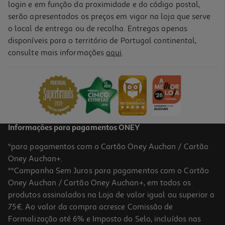
login e em função da proximidade e do código postal,
serão apresentados os preços em vigor na loja que serve
o local de entrega ou de recolha. Entregas apenas
disponíveis para o território de Portugal continental,
5.0
(5)
consulte mais informações
aqui
.
Barra Proteica Billion Prozis Amendoim 65g
29.08 €/Kg
1,89 €
Informações para pagamentos ONEY
*para pagamentos com o Cartão Oney Auchan / Cartão
Oney Auchan+.
**Campanha Sem Juros para pagamentos com o Cartão
Oney Auchan / Cartão Oney Auchan+, em todos os
produtos assinalados na Loja de valor igual ou superior a
75€. Ao valor da compra acresce Comissão de
Formalização até 6% e Imposto do Selo, incluídos nas