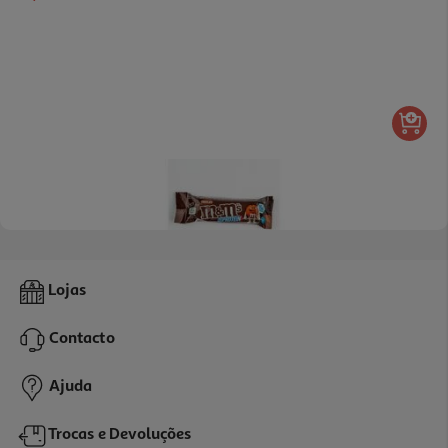
Barra Proteina M&m's Chocolate 51g
Lojas
78.24 €/Kg
Contacto
3,99 €
Ajuda
Trocas e Devoluções