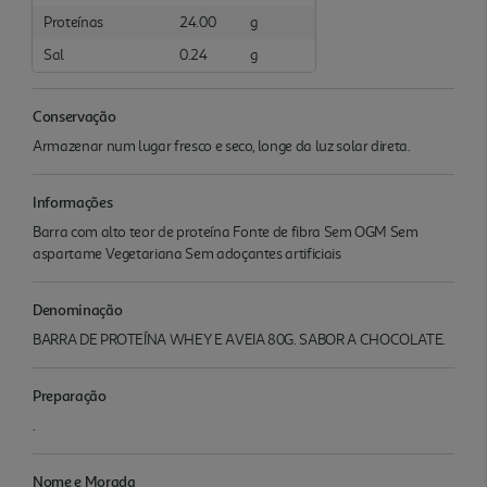
Proteínas
24.00
g
Sal
0.24
g
Conservação
Armazenar num lugar fresco e seco, longe da luz solar direta.
Informações
Barra com alto teor de proteína Fonte de fibra Sem OGM Sem
aspartame Vegetariana Sem adoçantes artificiais
Denominação
BARRA DE PROTEÍNA WHEY E AVEIA 80G. SABOR A CHOCOLATE.
Preparação
.
Nome e Morada