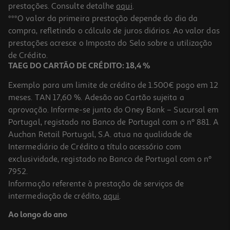
prestações. Consulte detalhe
aqui
.
4.0
(1)
Barra Prozis Gourmet Proteica Chocolate E Avelã 80g
***O valor da primeira prestação depende do dia da
compra, refletindo o cálculo de juros diários. Ao valor das
31.13 €/Kg
prestações acresce o Imposto do Selo sobre a utilização
2,49 €
de Crédito.
TAEG DO CARTÃO DE CRÉDITO: 18,4 %
Exemplo para um limite de crédito de 1.500€ pago em 12
meses. TAN 17,60 %. Adesão ao Cartão sujeita a
aprovação. Informe-se junto do Oney Bank – Sucursal em
Portugal, registado no Banco de Portugal com o nº 881. A
Auchan Retail Portugal, S.A. atua na qualidade de
Intermediário de Crédito a título acessório com
exclusividade, registado no Banco de Portugal com o nº
7952.
Informação referente à prestação de serviços de
intermediação de crédito,
aqui
.
Barra Choconuts Prozis Avelã E Chocolate 50g
Ao longo do ano
29.8 €/Kg