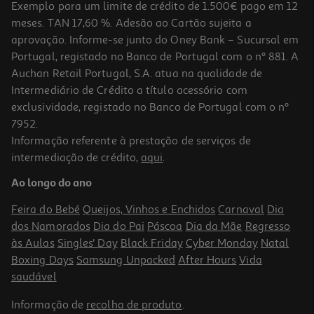
Exemplo para um limite de crédito de 1.500€ pago em 12
meses. TAN 17,60 %. Adesão ao Cartão sujeita a
aprovação. Informe-se junto do Oney Bank – Sucursal em
Portugal, registado no Banco de Portugal com o nº 881. A
Auchan Retail Portugal, S.A. atua na qualidade de
Intermediário de Crédito a título acessório com
exclusividade, registado no Banco de Portugal com o nº
7952.
Informação referente à prestação de serviços de
intermediação de crédito,
aqui
.
Barras Proteina Sante Go On Caramelo Salgado 50g
Ao longo do ano
31.8 €/Kg
Feira do Bebé
Queijos, Vinhos e Enchidos
Carnaval
Dia
1,59 €
dos Namorados
Dia do Pai
Páscoa
Dia da Mãe
Regresso
às Aulas
Singles' Day
Black Friday
Cyber Monday
Natal
Boxing Days
Samsung Unpacked
After Hours
Vida
saudável
Informação de
recolha de produto
.