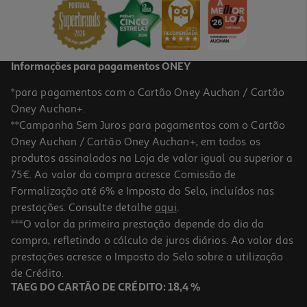
1,29 €
Informações para pagamentos ONEY
*para pagamentos com o Cartão Oney Auchan / Cartão
Oney Auchan+.
**Campanha Sem Juros para pagamentos com o Cartão
Oney Auchan / Cartão Oney Auchan+, em todos os
produtos assinalados na Loja de valor igual ou superior a
75€. Ao valor da compra acresce Comissão de
Formalização até 6% e Imposto do Selo, incluídos nas
prestações. Consulte detalhe
aqui
.
Barras Proteina Sante Go On 50% Cookies & Cream 40gr
***O valor da primeira prestação depende do dia da
compra, refletindo o cálculo de juros diários. Ao valor das
42.25 €/Kg
prestações acresce o Imposto do Selo sobre a utilização
1,69 €
de Crédito.
TAEG DO CARTÃO DE CRÉDITO: 18,4 %