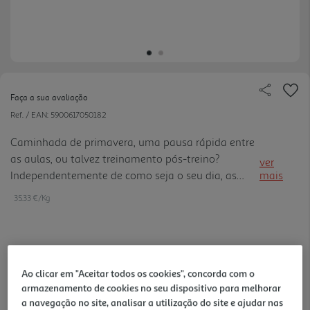
Faça a sua avaliação
Ref. / EAN:
5900617050182
Caminhada de primavera, uma pausa rápida entre
as aulas, ou talvez treinamento pós-treino?
ver
Independentemente de como seja o seu dia, as
mais
barras de proteína GO ON podem estar sempre à
35.33 €/Kg
mão e alcançá-la quando você mais precisar.
1,59 €
Ao clicar em "Aceitar todos os cookies", concorda com o
armazenamento de cookies no seu dispositivo para melhorar
Notas de preparação
a navegação no site, analisar a utilização do site e ajudar nas