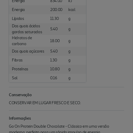
Energia
834.00
kJ
Energia
200.00
kcal
Lípidos
11.30
g
Dos quais ácidos
5.40
g
gordos saturados
Hidratos de
18.00
g
carbono
Dos quais açúcares
5.40
g
Fibras
1.30
g
Proteínas
10.80
g
Sal
0.16
g
Conservação
CONSERVAR EM LUGAR FRESCO E SECO.
Informações
Go On Protein Double Chocolate - Clássico em uma versão
moderna, perfeito para um rápido impulso de energia.