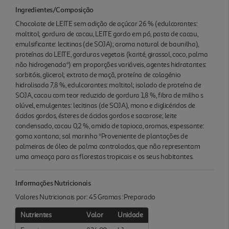
Ingredientes/Composição
Chocolate de LEITE sem adição de açúcar 26 % (edulcorantes:
maltitol; gordura de cacau, LEITE gordo em pó, pasta de cacau,
emulsificante: lecitinas (de SOJA); aroma natural de baunilha),
proteínas do LEITE, gorduras vegetais (karité, girassol, coco, palma
não hidrogenada*) em proporções variáveis, agentes hidratantes:
sorbitóis, glicerol; extrato de maçã, proteína de colagénio
hidrolisada 7,8 %, edulcorantes: maltitol; isolado de proteína de
SOJA, cacau com teor reduzido de gordura 1,8 %, fibra de milho s
olúvel, emulgentes: lecitinas (de SOJA), mono e diglicéridos de
ácidos gordos, ésteres de ácidos gordos e sacarose; leite
condensado, cacau 0,2 %, amido de tapioca, aromas, espessante:
goma xantana; sal marinho *Proveniente de plantações de
palmeiras de óleo de palma controladas, que não representam
uma ameaça para as florestas tropicais e os seus habitantes.
Informações Nutricionais
Valores Nutricionais por: 45 Gramas :Preparado
Nutrientes
Valor
Unidade